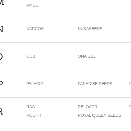
M
MYCO
N
NARCOS
NUKASEEDS
O
OCB
ONA GEL
P
PALACIO
PARADISE SEEDS
RAW
RELOADR
R
ROOTIT
ROYAL QUEEN SEEDS