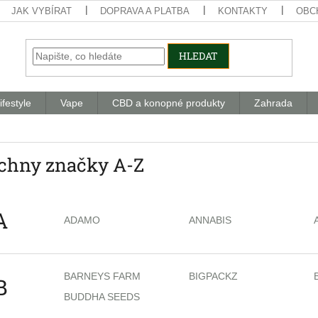
JAK VYBÍRAT
DOPRAVA A PLATBA
KONTAKTY
OBC
HLEDAT
ifestyle
Vape
CBD a konopné produkty
Zahrada
chny značky A-Z
A
ADAMO
ANNABIS
BARNEYS FARM
BIGPACKZ
B
BUDDHA SEEDS