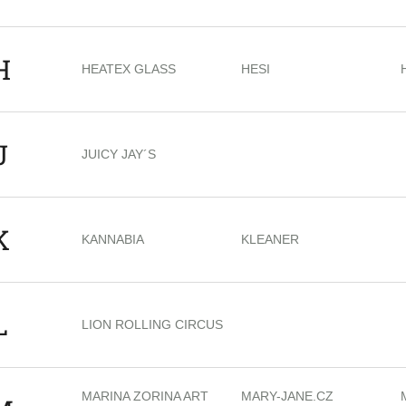
H
HEATEX GLASS
HESI
J
JUICY JAY´S
K
KANNABIA
KLEANER
L
LION ROLLING CIRCUS
MARINA ZORINA ART
MARY-JANE.CZ