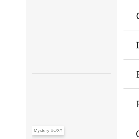
n
e
l
Mystery BOXY