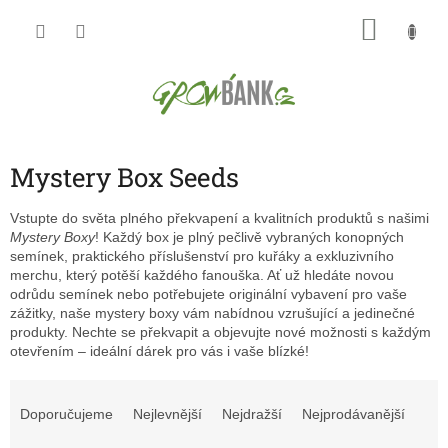
Přejít
NÁKU
na
obsah
KOŠÍK
Mystery Box Seeds
Vstupte do světa plného překvapení a kvalitních produktů s našimi
Mystery Boxy
! Každý box je plný pečlivě vybraných konopných
semínek, praktického příslušenství pro kuřáky a exkluzivního
merchu, který potěší každého fanouška. Ať už hledáte novou
odrůdu semínek nebo potřebujete originální vybavení pro vaše
zážitky, naše mystery boxy vám nabídnou vzrušující a jedinečné
produkty. Nechte se překvapit a objevujte nové možnosti s každým
otevřením – ideální dárek pro vás i vaše blízké!
Ř
a
Doporučujeme
Nejlevnější
Nejdražší
Nejprodávanější
z