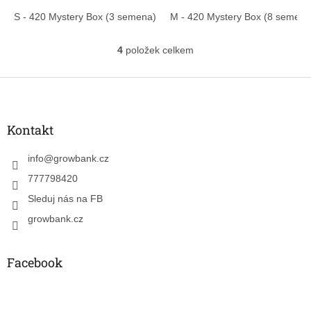
S - 420 Mystery Box (3 semena)
M - 420 Mystery Box (8 semen)
4
položek celkem
O
v
l
Z
á
á
d
p
a
a
Kontakt
c
t
í
í
info
@
growbank.cz
p
r
777798420
v
k
Sleduj nás na FB
y
growbank.cz
v
ý
p
Facebook
i
s
u