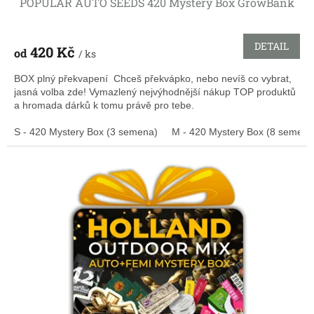
POPULAR AUTO SEEDS 420 Mystery Box GrowBank
DETAIL
420 Kč
od
/ ks
BOX plný překvapení Chceš překvápko, nebo nevíš co vybrat,
jasná volba zde! Vymazlený nejvýhodnější nákup TOP produktů
a hromada dárků k tomu právě pro tebe.
S - 420 Mystery Box (3 semena)
M - 420 Mystery Box (8 semen)