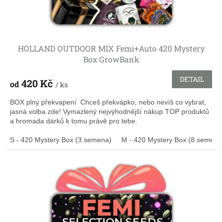
HOLLAND OUTDOOR MIX Femi+Auto 420 Mystery
Box GrowBank
DETAIL
420 Kč
od
/ ks
BOX plný překvapení Chceš překvápko, nebo nevíš co vybrat,
jasná volba zde! Vymazlený nejvýhodnější nákup TOP produktů
a hromada dárků k tomu právě pro tebe.
S - 420 Mystery Box (3 semena)
M - 420 Mystery Box (8 semen)