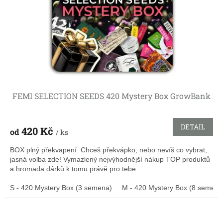
FEMI SELECTION SEEDS 420 Mystery Box GrowBank
DETAIL
420 Kč
od
/ ks
BOX plný překvapení Chceš překvápko, nebo nevíš co vybrat,
jasná volba zde! Vymazlený nejvýhodnější nákup TOP produktů
a hromada dárků k tomu právě pro tebe.
S - 420 Mystery Box (3 semena)
M - 420 Mystery Box (8 semen)