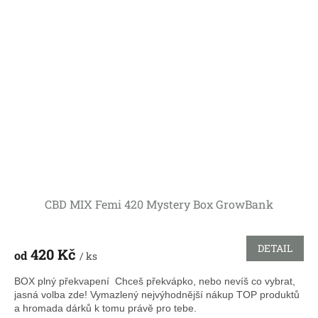
CBD MIX Femi 420 Mystery Box GrowBank
DETAIL
420 Kč
od
/ ks
BOX plný překvapení Chceš překvápko, nebo nevíš co vybrat,
jasná volba zde! Vymazlený nejvýhodnější nákup TOP produktů
a hromada dárků k tomu právě pro tebe.