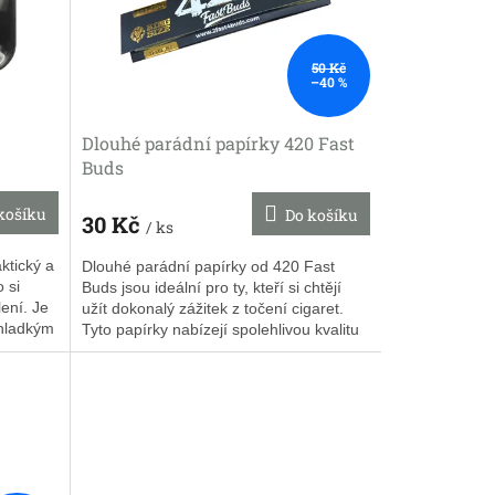
50 Kč
–40 %
Dlouhé parádní papírky 420 Fast
Buds
košíku
Do košíku
30 Kč
/ ks
ktický a
Dlouhé parádní papírky od 420 Fast
 si
Buds jsou ideální pro ty, kteří si chtějí
lení. Je
užít dokonalý zážitek z točení cigaret.
 hladkým
Tyto papírky nabízejí spolehlivou kvalitu
a čistou chuť pro...