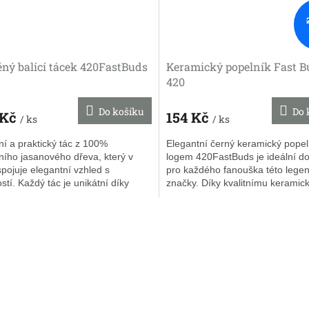
ný balící tácek 420FastBuds
Keramický popelník Fast B
420
Do košíku
Do 
 Kč
154 Kč
/ ks
/ ks
í a praktický tác z 100%
Elegantní černý keramický popel
ního jasanového dřeva, který v
logem 420FastBuds je ideální d
pojuje elegantní vzhled s
pro každého fanouška této lege
stí. Každý tác je unikátní díky
značky. Díky kvalitnímu kerami
zenému dřevěnému vzoru, navíc...
provedení je odolný vůči...
O
v
l
á
d
a
c
í