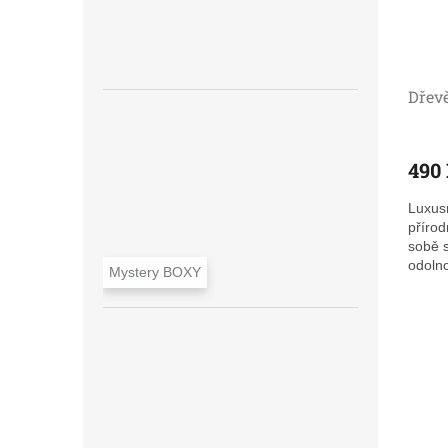
Dřevě
490
Luxusn
přírod
sobě s
odolno
Mystery BOXY
přiro