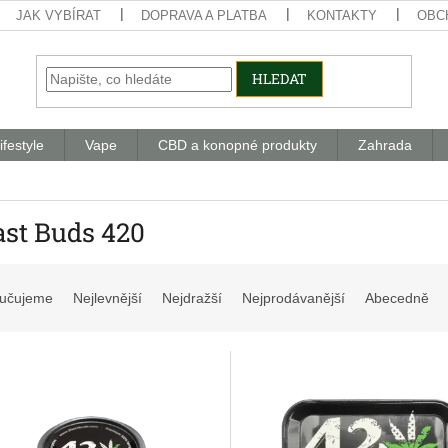
JAK VYBÍRAT
DOPRAVA A PLATBA
KONTAKTY
OBC
HLEDAT
ifestyle
Vape
CBD a konopné produkty
Zahrada
ast Buds 420
učujeme
Nejlevnější
Nejdražší
Nejprodávanější
Abecedně