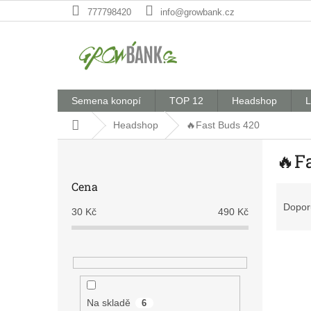
Přejít
777798420
info@growbank.cz
na
obsah
Semena konopí
TOP 12
Headshop
L
Domů
Headshop
🔥Fast Buds 420
P
🔥F
o
s
Cena
Ř
t
a
r
Dopor
30
Kč
490
Kč
z
a
e
n
V
n
n
ý
í
í
p
p
p
i
r
a
Na skladě
6