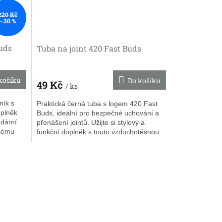
220 Kč
–30 %
uds
Tuba na joint 420 Fast Buds
košíku
Do košíku
49 Kč
/ ks
ník s
Praktická černá tuba s logem 420 Fast
oplněk
Buds, ideální pro bezpečné uchování a
ndární
přenášení jointů. Užijte si stylový a
ckému
funkční doplněk s touto vzduchotěsnou
tubou od 420 Fast Buds.