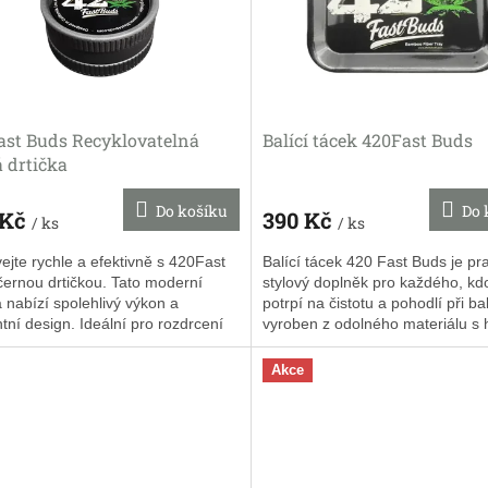
ast Buds Recyklovatelná
Balící tácek 420Fast Buds
 drtička
Do košíku
Do 
 Kč
390 Kč
/ ks
/ ks
ejte rychle a efektivně s 420Fast
Balící tácek 420 Fast Buds je pra
ernou drtičkou. Tato moderní
stylový doplněk pro každého, kdo
a nabízí spolehlivý výkon a
potrpí na čistotu a pohodlí při ba
tní design. Ideální pro rozdrcení
vyroben z odolného materiálu s
nebo tabáku s lehkostí...
povrchem, který...
Akce