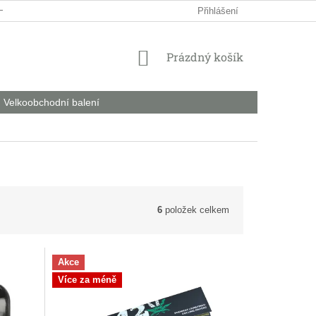
HODNÍ PODMÍNKY
PODMÍNKY OCHRANY OSOBNÍCH ÚDAJŮ
Přihlášení
NÁKUPNÍ
Prázdný košík
KOŠÍK
Velkoobchodní balení
6
položek celkem
Akce
Více za méně