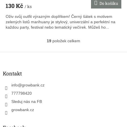
Do košíku
130 Kč
/ ks
Oživ svůj outfit výrazným doplňkem! Černý šátek s motivem
zelených listů marihuany je stylový, univerzální a perfektní na
každou party, festival nebo tematický večírek. Můžeš ho...
19
položek celkem
O
v
l
Z
á
á
d
p
a
a
Kontakt
c
t
í
í
info
@
growbank.cz
p
r
777798420
v
k
Sleduj nás na FB
y
growbank.cz
v
ý
p