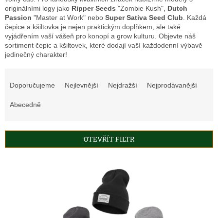
originálními logy jako
Ripper Seeds
"Zombie Kush",
Dutch
Passion
"Master at Work" nebo
Super Sativa Seed Club
. Každá
čepice a kšiltovka je nejen praktickým doplňkem, ale také
vyjádřením vaší vášeň pro konopí a grow kulturu. Objevte náš
sortiment čepic a kšiltovek, které dodají vaší každodenní výbavě
jedinečný charakter!
Ř
a
Doporučujeme
Nejlevnější
Nejdražší
Nejprodávanější
z
e
Abecedně
n
í
p
OTEVŘÍT FILTR
r
o
V
d
ý
u
p
k
i
t
s
ů
p