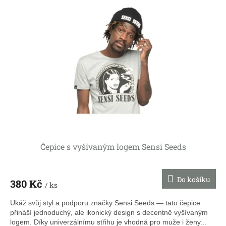
Čepice s vyšívaným logem Sensi Seeds
Do košíku
380 Kč
/ ks
Ukáž svůj styl a podporu značky Sensi Seeds — tato čepice
přináší jednoduchý, ale ikonický design s decentně vyšívaným
logem. Díky univerzálnímu střihu je vhodná pro muže i ženy...