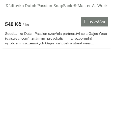
Kšiltovka Dutch Passion SnapBack ® Master At Work
Do košíku
540 Kč
/ ks
Seedbanka Dutch Passion uzavřela partnerství se s Gajes Wear
(gajswear.com), známým provokativním a rozporuplným
výrobcem nizozemských Gajes kšiltovek a streat wear...