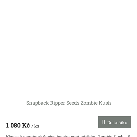
Snapback Ripper Seeds Zombie Kush
Do košíku
1 080 Kč
/ ks
Klasická snapback čepice inspirovaná odrůdou Zombie Kush. 📍