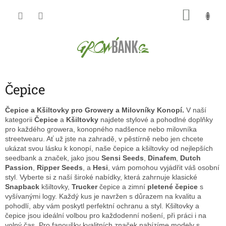
Přejít
NÁKU
na
obsah
KOŠÍK
Čepice
Čepice a Kšiltovky pro Growery a Milovníky Konopí.
V naší
kategorii
Čepice
a
Kšiltovky
najdete stylové a pohodlné doplňky
pro každého growera, konopného nadšence nebo milovníka
streetwearu. Ať už jste na zahradě, v pěstírně nebo jen chcete
ukázat svou lásku k konopí, naše čepice a kšiltovky od nejlepších
seedbank a značek, jako jsou
Sensi Seeds
,
Dinafem
,
Dutch
Passion
,
Ripper Seeds
, a
Hesi
, vám pomohou vyjádřit váš osobní
styl. Vyberte si z naší široké nabídky, která zahrnuje klasické
Snapback
kšiltovky,
Trucker
čepice a zimní
pletené čepice
s
vyšívanými logy. Každý kus je navržen s důrazem na kvalitu a
pohodlí, aby vám poskytl perfektní ochranu a styl. Kšiltovky a
čepice jsou ideální volbou pro každodenní nošení, při práci i na
volný čas. Pro fanoušky kvalitních značek nabízíme modely s