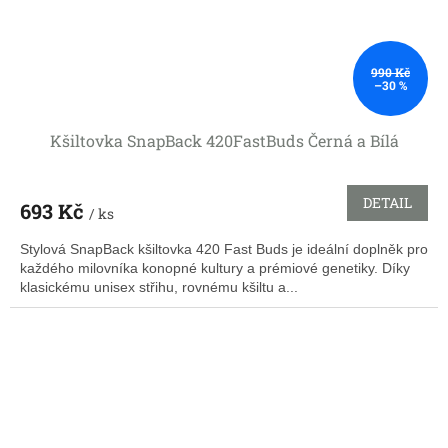
990 Kč
–30 %
Kšiltovka SnapBack 420FastBuds Černá a Bílá
DETAIL
693 Kč
/ ks
Stylová SnapBack kšiltovka 420 Fast Buds je ideální doplněk pro
každého milovníka konopné kultury a prémiové genetiky. Díky
klasickému unisex střihu, rovnému kšiltu a...