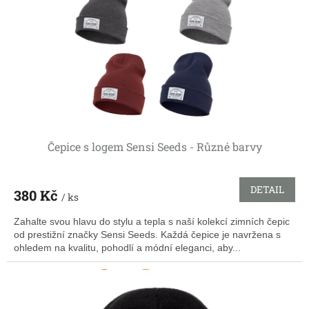
r
o
d
u
k
t
ů
Čepice s logem Sensi Seeds - Různé barvy
DETAIL
380 Kč
/ ks
Zahalte svou hlavu do stylu a tepla s naší kolekcí zimních čepic
od prestižní značky Sensi Seeds. Každá čepice je navržena s
ohledem na kvalitu, pohodlí a módní eleganci, aby...