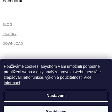
Facebook
i
s
u
BLOG
ZNAČKY
DOWNLOAD
Používáme cookies, abychom Vám umožnili pohodlné
prohlížení webu a díky analýze provozu webu neustále
zlepšovali jeho funkce, výkon a použitelnost.
Více
informací
Nastavení
Vytvořil Shoptet
Souhlasím