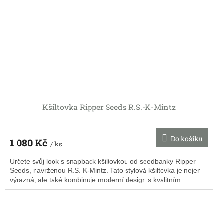
Kšiltovka Ripper Seeds R.S.-K-Mintz
Do košíku
1 080 Kč
/ ks
Určete svůj look s snapback kšiltovkou od seedbanky Ripper
Seeds, navrženou R.S. K-Mintz. Tato stylová kšiltovka je nejen
výrazná, ale také kombinuje moderní design s kvalitním...