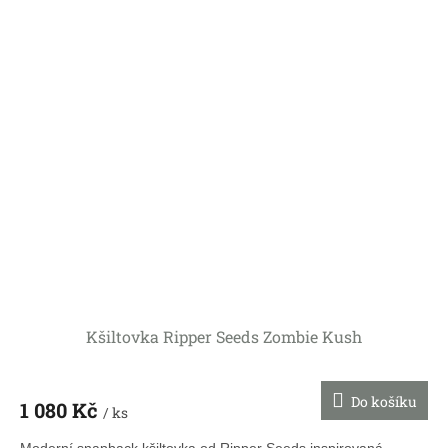
Kšiltovka Ripper Seeds Zombie Kush
Do košíku
1 080 Kč
/ ks
Moderní snapback kšiltovka od Ripper Seeds inspirovaná