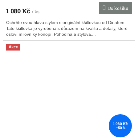
Do košíku
1 080 Kč
/ ks
Ochrňte svou hlavu stylem s originální kšiltovkou od Dinafem.
Tato kšiltovka je vyrobená s důrazem na kvalitu a detaily, které
osloví milovníky konopí. Pohodlná a stylová,...
Akce
1 080 Kč
–50 %