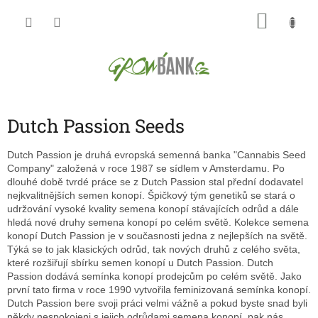
Přejít
NÁKU
na
obsah
KOŠÍK
Dutch Passion Seeds
Dutch Passion je druhá evropská semenná banka "Cannabis Seed
Company" založená v roce 1987 se sídlem v Amsterdamu. Po
dlouhé době tvrdé práce se z Dutch Passion stal přední dodavatel
nejkvalitnějších semen konopí. Špičkový tým genetiků se stará o
udržování vysoké kvality semena konopí stávajících odrůd a dále
hledá nové druhy semena konopí po celém světě. Kolekce semena
konopí Dutch Passion je v současnosti jedna z nejlepších na světě.
Týká se to jak klasických odrůd, tak nových druhů z celého světa,
které rozšiřují sbírku semen konopí u Dutch Passion. Dutch
Passion dodává semínka konopí prodejcům po celém světě. Jako
první tato firma v roce 1990 vytvořila feminizovaná semínka konopí.
Dutch Passion bere svoji práci velmi vážně a pokud byste snad byli
někdy nespokojeni s jejich odrůdami semena konopí, pak nás