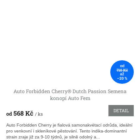
od
710 Kč
až
–20 %
Auto Forbidden Cherry® Dutch Passion Semena
konopí Auto Fem
DETAIL
568 Kč
od
/ ks
Auto Forbidden Cherry je fialová samonakvétací odrůda, ideální
pro venkovní i skleníkové pěstování. Tento indika-dominantní
strain zraje již za 9-10 týdnů, je silně odolný a...