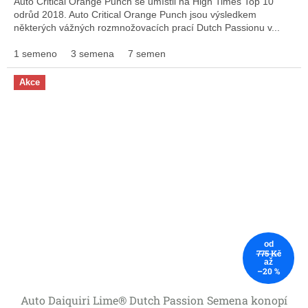
Auto Critical Orange Punch se umístil na High Times Top 10
odrůd 2018. Auto Critical Orange Punch jsou výsledkem
některých vážných rozmnožovacích prací Dutch Passionu v...
1 semeno
3 semena
7 semen
Akce
od
775 Kč
až
–20 %
Auto Daiquiri Lime® Dutch Passion Semena konopí