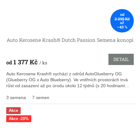
od
2 295 Kč
až
–40 %
Auto Kerosene Krash® Dutch Passion Semena konopí
DETAIL
1 377 Kč
od
/ ks
Auto Kerosene Krash® vychází z odrůd AutoGlueberry OG
(Glueberry OG x Auto Blueberry). Ve vnitřních prostorách trvá
růst od zasazení až po úrodu okolo 12 týdnů (s 20 hodinami...
3 semena
7 semen
Akce
Akce -20%