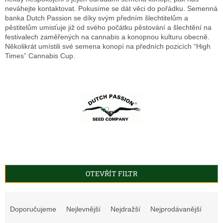
neváhejte kontaktovat. Pokusíme se dát věci do pořádku. Semenná
banka Dutch Passion se díky svým předním šlechtitelům a
pěstitelům umisťuje již od svého počátku pěstování a šlechtění na
festivalech zaměřených na cannabis a konopnou kulturu obecně.
Několikrát umístili své semena konopí na předních pozicích “High
Times” Cannabis Cup.
OTEVŘÍT FILTR
Ř
a
Doporučujeme
Nejlevnější
Nejdražší
Nejprodávanější
z