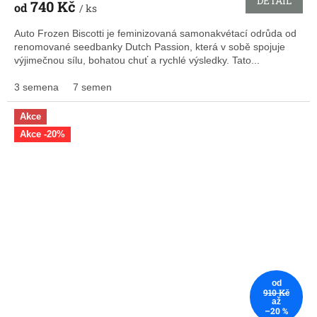
DETAIL
740 Kč
od
/ ks
Auto Frozen Biscotti je feminizovaná samonakvétací odrůda od
renomované seedbanky Dutch Passion, která v sobě spojuje
výjimečnou sílu, bohatou chuť a rychlé výsledky. Tato...
3 semena
7 semen
Akce
Akce -20%
od
910 Kč
až
–20 %