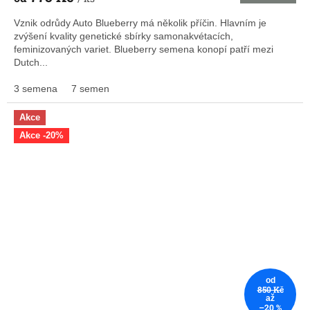
Vznik odrůdy Auto Blueberry má několik příčin. Hlavním je
zvýšení kvality genetické sbírky samonakvétacích,
feminizovaných variet. Blueberry semena konopí patří mezi
Dutch...
3 semena
7 semen
Akce
Akce -20%
od
850 Kč
až
–20 %