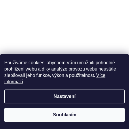
Používáme cookies, abychom Vám umožnili pohodlné
prohlížení webu a díky analýze provozu webu neustále
od
zlepšovali jeho funkce, výkon a použitelnost.
Více
650 Kč
až
informací
–20 %
Auto MAC #1® Semena konopí Dutch Passion Auto
Nastavení
Fem
DETAIL
Souhlasím
520 Kč
od
/ ks
Pokud toužíte po nejkrásnějších pupenech v místnosti, Auto Mac