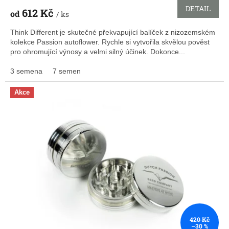
DETAIL
612 Kč
od
/ ks
Think Different je skutečné překvapující balíček z nizozemském
kolekce Passion autoflower. Rychle si vytvořila skvělou pověst
pro ohromující výnosy a velmi silný účinek. Dokonce...
3 semena
7 semen
Akce
420 Kč
–30 %