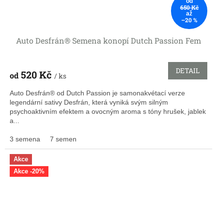
od
650 Kč
až
–20 %
Auto Desfrán® Semena konopí Dutch Passion Fem
DETAIL
520 Kč
od
/ ks
Auto Desfrán® od Dutch Passion je samonakvétací verze
legendární sativy Desfrán, která vyniká svým silným
psychoaktivním efektem a ovocným aroma s tóny hrušek, jablek
a...
3 semena
7 semen
Akce
Akce -20%