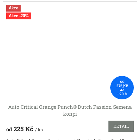
Akce
Akce -20%
od
275 Kč
až
–20 %
Auto Critical Orange Punch® Dutch Passion Semena
konpí
DETAIL
225 Kč
od
/ ks