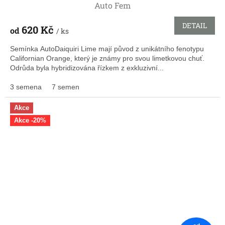
Auto Fem
DETAIL
620 Kč
od
/ ks
Semínka AutoDaiquiri Lime mají původ z unikátního fenotypu
Californian Orange, který je známy pro svou limetkovou chuť.
Odrůda byla hybridizována řízkem z exkluzivní...
3 semena
7 semen
Akce
Akce -20%