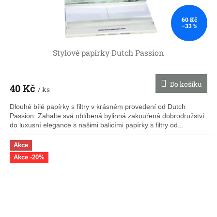
60 Kč
–33 %
Stylové papírky Dutch Passion
Do košíku
40 Kč
/ ks
Dlouhé bílé papírky s filtry v krásném provedení od Dutch
Passion. Zahalte svá oblíbená bylinná zakouřená dobrodružství
do luxusní elegance s našimi balicími papírky s filtry od...
Akce
Akce -20%