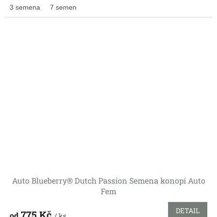
3 semena
7 semen
Auto Blueberry® Dutch Passion Semena konopí Auto
Fem
DETAIL
775 Kč
od
/ ks