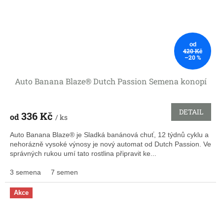
od
420 Kč
–20 %
Auto Banana Blaze® Dutch Passion Semena konopí
DETAIL
336 Kč
od
/ ks
Auto Banana Blaze® je Sladká banánová chuť, 12 týdnů cyklu a
nehorázně vysoké výnosy je nový automat od Dutch Passion. Ve
správných rukou umí tato rostlina připravit ke...
3 semena
7 semen
Akce