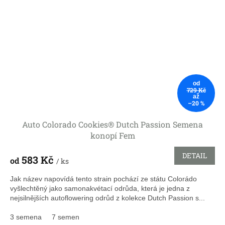
od
729 Kč
až
–20 %
Auto Colorado Cookies® Dutch Passion Semena
konopí Fem
DETAIL
583 Kč
od
/ ks
Jak název napovídá tento strain pochází ze státu Colorádo
vyšlechtěný jako samonakvétací odrůda, která je jedna z
nejsilnějších autoflowering odrůd z kolekce Dutch Passion s...
3 semena
7 semen