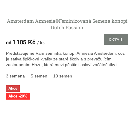
Amsterdam Amnesia®Feminizovaná Semena konopí
Dutch Passion
DETAIL
1 105 Kč
od
/ ks
Představujeme Vám semínka konopí Amnesia Amsterdam, což
je sativa špičkové kvality ze staré školy a s převažujícím
zastoupením Haze, která mezi pěstiteli osloví začátečníky i...
3 semena
5 semen
10 semen
Akce
Akce -20%