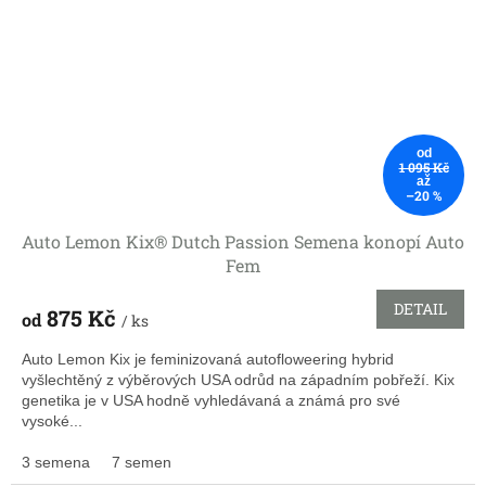
od
1 095 Kč
až
–20 %
Auto Lemon Kix® Dutch Passion Semena konopí Auto
Fem
DETAIL
875 Kč
od
/ ks
Auto Lemon Kix je feminizovaná autofloweering hybrid
vyšlechtěný z výběrových USA odrůd na západním pobřeží. Kix
genetika je v USA hodně vyhledávaná a známá pro své
vysoké...
3 semena
7 semen