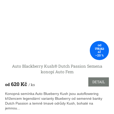
od
775 Kč
až
–20 %
Auto Blackberry Kush® Dutch Passion Semena
konopí Auto Fem
DETAIL
620 Kč
od
/ ks
Konopná semínka Auto Blueberry Kush jsou autoflowering
křížencem legendární varianty Blueberry od semenné banky
Dutch Passion a temně tmavé odrůdy Kush, bohaté na
jemnou...