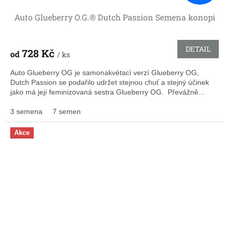
Auto Glueberry O.G.® Dutch Passion Semena konopí
DETAIL
728 Kč
od
/ ks
Auto Glueberry OG je samonakvétací verzí Glueberry OG,
Dutch Passion se podařilo udržet stejnou chuť a stejný účinek
jako má její feminizovaná sestra Glueberry OG. Převážně...
3 semena
7 semen
Akce