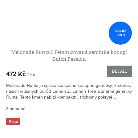
590 Kč
–20 %
Melonade Runtz® Feminizovaná semínka konopí
Dutch Passion
DETAIL
472 Kč
/ ks
Melonade Runtz je špička současné konopné genetiky, kříženec
našich vítězných odrůd Lemon Z, Lemon Tree a známé genetiky
Runtz. Tento kmen nabízí kompaktní, trichomy pokryté...
3 semena
Akce