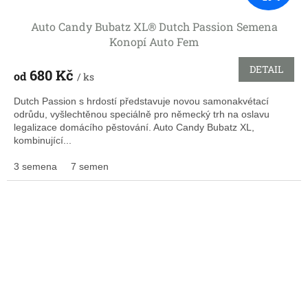
Auto Candy Bubatz XL® Dutch Passion Semena
Konopí Auto Fem
DETAIL
680 Kč
od
/ ks
Dutch Passion s hrdostí představuje novou samonakvétací
odrůdu, vyšlechtěnou speciálně pro německý trh na oslavu
legalizace domácího pěstování. Auto Candy Bubatz XL,
kombinující...
3 semena
7 semen