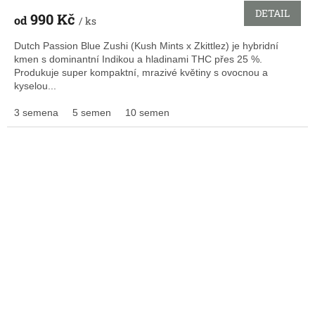
DETAIL
990 Kč
od
/ ks
Dutch Passion Blue Zushi (Kush Mints x Zkittlez) je hybridní
kmen s dominantní Indikou a hladinami THC přes 25 %.
Produkuje super kompaktní, mrazivé květiny s ovocnou a
kyselou...
3 semena
5 semen
10 semen