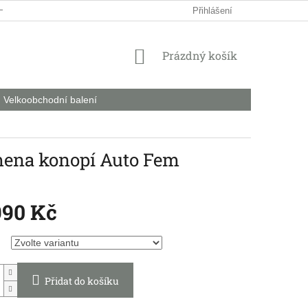
HODNÍ PODMÍNKY
PODMÍNKY OCHRANY OSOBNÍCH ÚDAJŮ
Přihlášení
NÁKUPNÍ
Prázdný košík
KOŠÍK
Velkoobchodní balení
mena konopí Auto Fem
990 Kč
Přidat do košíku