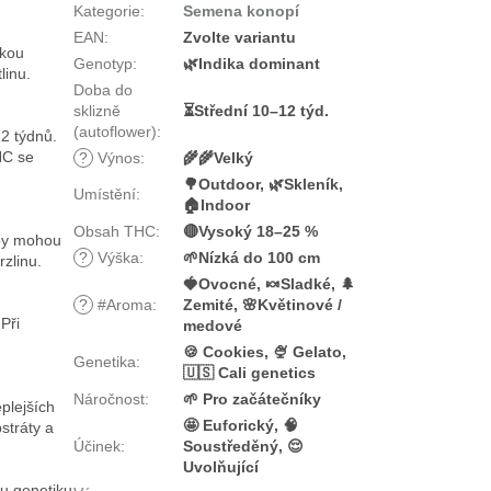
Kategorie
:
Semena konopí
EAN
:
Zvolte variantu
ckou
Genotyp
:
🌿Indika dominant
linu.
Doba do
sklizně
⏳Střední 10–12 týd.
(autoflower)
:
12 týdnů.
HC se
?
Výnos
:
🌾🌾Velký
🌳Outdoor, 🌿Skleník,
Umístění
:
🏠Indoor
Obsah THC
:
🔴Vysoký 18–25 %
ypy mohou
?
Výška
:
🌱Nízká do 100 cm
zlinu.
🍓Ovocné, 🍬Sladké, 🌲
?
#Aroma
:
Zemité, 🌸Květinové /
Při
medové
🍪 Cookies, 🍨 Gelato,
Genetika
:
🇺🇸 Cali genetics
Náročnost
:
🌱 Pro začátečníky
eplejších
🤩 Euforický, 🧠
stráty a
Účinek
:
Soustředěný, 😌
Uvolňující
ou genetiku