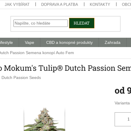
JAK VYBÍRAT
DOPRAVA A PLATBA
KONTAKTY
OBC
HLEDAT
ifestyle
Vape
CBD a konopné produkty
Zahrada
Dutch Passion Semena konopí Auto Fem
o Mokum's Tulip® Dutch Passion Se
:
Dutch Passion Seeds
od
Měrná
Varianta
cena: