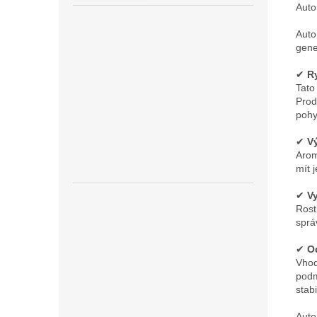
Auto
Auto
gene
✔
Ry
Tato
Prod
pohy
✔
Vý
Arom
mít 
✔
V
Rost
sprá
✔
O
Vhod
podm
stabi
Auto