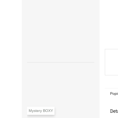
n
e
l
Popi
Det
Mystery BOXY