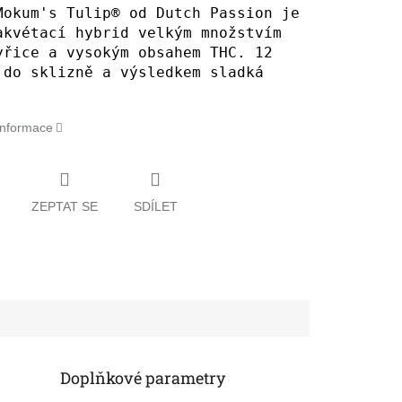
Mokum's Tulip® od Dutch Passion je
akvétací hybrid velkým množstvím
yřice a vysokým obsahem THC. 12
 do sklizně a výsledkem sladká
 informace
ZEPTAT SE
SDÍLET
Doplňkové parametry