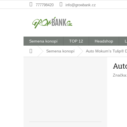
Přejít
777798420
info@growbank.cz
na
obsah
Semena konopí
TOP 12
Headshop
L
Domů
Semena konopí
Auto Mokum's Tulip® 
P
Aut
o
s
Značka
t
r
a
n
n
í
p
a