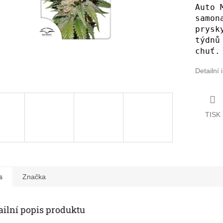
Auto 
samon
prysk
týdnů
chuť.
Detailní
TISK
s
Značka
ailní popis produktu