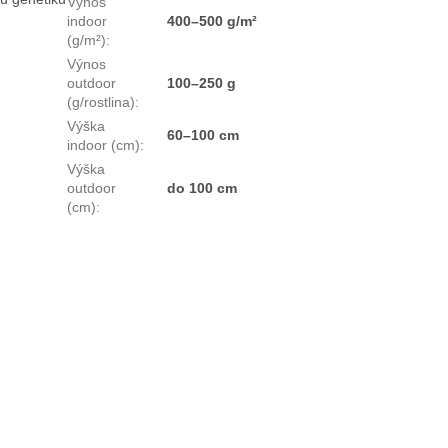
Výnos
indoor
400–500 g/m²
(g/m²)
:
Výnos
outdoor
100–250 g
(g/rostlina)
:
Výška
60–100 cm
indoor (cm)
:
Výška
outdoor
do 100 cm
(cm)
: