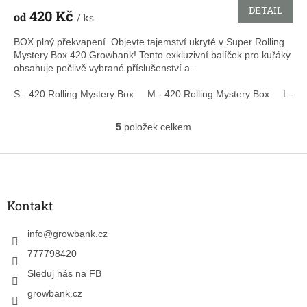
DETAIL
420 Kč
od
/ ks
BOX plný překvapení Objevte tajemství ukryté v Super Rolling
Mystery Box 420 Growbank! Tento exkluzivní balíček pro kuřáky
obsahuje pečlivě vybrané příslušenství a...
S - 420 Rolling Mystery Box
M - 420 Rolling Mystery Box
L - 4
5
položek celkem
O
v
l
Z
á
á
d
p
a
a
Kontakt
c
t
í
í
info
@
growbank.cz
p
r
777798420
v
k
Sleduj nás na FB
y
growbank.cz
v