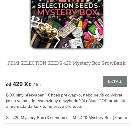
FEMI SELECTION SEEDS 420 Mystery Box GrowBank
DETAIL
420 Kč
od
/ ks
BOX plný překvapení Chceš překvápko, nebo nevíš co vybrat,
jasná volba zde! Vymazlený nejvýhodnější nákup TOP produktů
a hromada dárků k tomu právě pro tebe.
S - 420 Mystery Box (3 semena)
M - 420 Mystery Box (8 semen)