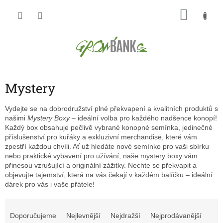
Přejít
NÁKU
na
obsah
KOŠÍK
Mystery
Vydejte se na dobrodružství plné překvapení a kvalitních produktů s
našimi
Mystery Boxy
– ideální volba pro každého nadšence konopí!
Každý box obsahuje pečlivě vybrané konopné semínka, jedinečné
příslušenství pro kuřáky a exkluzivní merchandise, které vám
zpestří každou chvíli. Ať už hledáte nové semínko pro vaši sbírku
nebo praktické vybavení pro užívání, naše mystery boxy vám
přinesou vzrušující a originální zážitky. Nechte se překvapit a
objevujte tajemství, která na vás čekají v každém balíčku – ideální
dárek pro vás i vaše přátele!
Ř
a
Doporučujeme
Nejlevnější
Nejdražší
Nejprodávanější