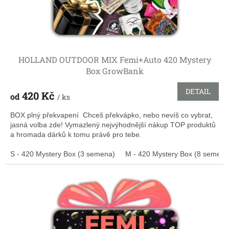
HOLLAND OUTDOOR MIX Femi+Auto 420 Mystery
Box GrowBank
DETAIL
420 Kč
od
/ ks
BOX plný překvapení Chceš překvápko, nebo nevíš co vybrat,
jasná volba zde! Vymazlený nejvýhodnější nákup TOP produktů
a hromada dárků k tomu právě pro tebe.
S - 420 Mystery Box (3 semena)
M - 420 Mystery Box (8 semen)