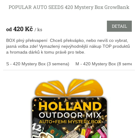
POPULAR AUTO SEEDS 420 Mystery Box GrowBank
DETAIL
420 Kč
od
/ ks
BOX plný překvapení Chceš překvápko, nebo nevíš co vybrat,
jasná volba zde! Vymazlený nejvýhodnější nákup TOP produktů
a hromada dárků k tomu právě pro tebe.
S - 420 Mystery Box (3 semena)
M - 420 Mystery Box (8 semen)