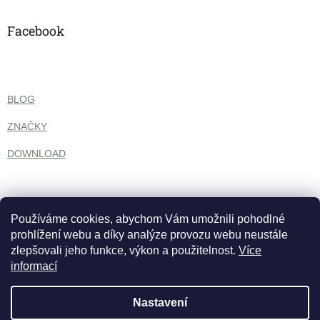
ý
p
Facebook
i
s
u
BLOG
ZNAČKY
DOWNLOAD
Používáme cookies, abychom Vám umožnili pohodlné
prohlížení webu a díky analýze provozu webu neustále
zlepšovali jeho funkce, výkon a použitelnost.
Více
informací
Nastavení
Vytvořil Shoptet