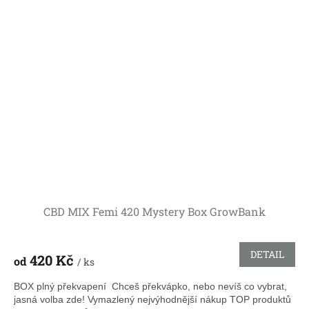
CBD MIX Femi 420 Mystery Box GrowBank
DETAIL
420 Kč
od
/ ks
BOX plný překvapení Chceš překvápko, nebo nevíš co vybrat,
jasná volba zde! Vymazlený nejvýhodnější nákup TOP produktů