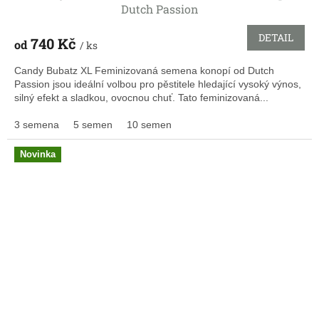
Dutch Passion
DETAIL
740 Kč
od
/ ks
Candy Bubatz XL Feminizovaná semena konopí od Dutch
Passion jsou ideální volbou pro pěstitele hledající vysoký výnos,
silný efekt a sladkou, ovocnou chuť. Tato feminizovaná...
3 semena
5 semen
10 semen
Novinka