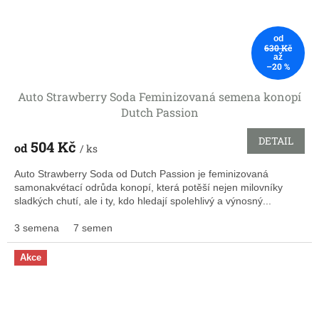
od
630 Kč
až
–20 %
Auto Strawberry Soda Feminizovaná semena konopí
Dutch Passion
DETAIL
504 Kč
od
/ ks
Auto Strawberry Soda od Dutch Passion je feminizovaná
samonakvétací odrůda konopí, která potěší nejen milovníky
sladkých chutí, ale i ty, kdo hledají spolehlivý a výnosný...
3 semena
7 semen
Akce