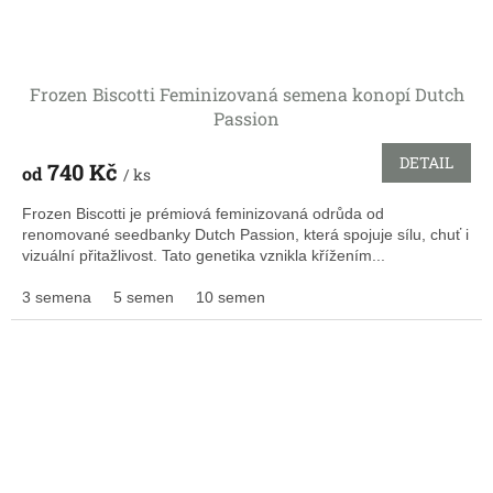
Frozen Biscotti Feminizovaná semena konopí Dutch
Passion
DETAIL
740 Kč
od
/ ks
Frozen Biscotti je prémiová feminizovaná odrůda od
renomované seedbanky Dutch Passion, která spojuje sílu, chuť i
vizuální přitažlivost. Tato genetika vznikla křížením...
3 semena
5 semen
10 semen