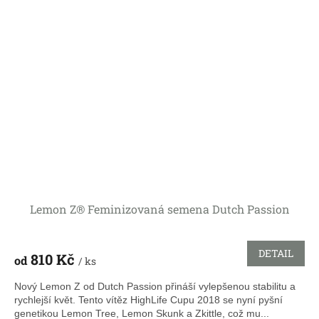
Lemon Z® Feminizovaná semena Dutch Passion
DETAIL
810 Kč
od
/ ks
Nový Lemon Z od Dutch Passion přináší vylepšenou stabilitu a
rychlejší květ. Tento vítěz HighLife Cupu 2018 se nyní pyšní
genetikou Lemon Tree, Lemon Skunk a Zkittle, což mu...