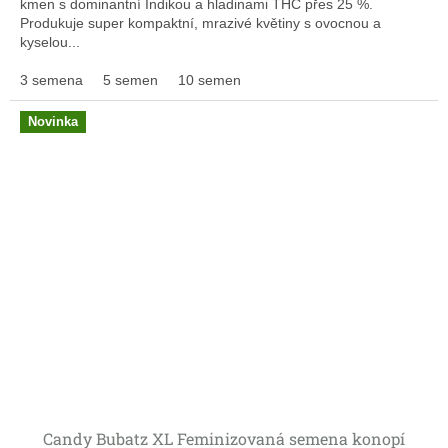
kmen s dominantní Indikou a hladinami THC přes 25 %.
Produkuje super kompaktní, mrazivé květiny s ovocnou a
kyselou...
3 semena
5 semen
10 semen
Novinka
Candy Bubatz XL Feminizovaná semena konopí