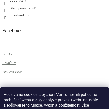
777798420
v
k
Sleduj nás na FB
y
growbank.cz
v
ý
p
Facebook
i
s
u
BLOG
ZNAČKY
DOWNLOAD
Používáme cookies, abychom Vám umožnili pohodlné
prohlížení webu a díky analýze provozu webu neustále
zlepšovali jeho funkce, výkon a použitelnost.
Více