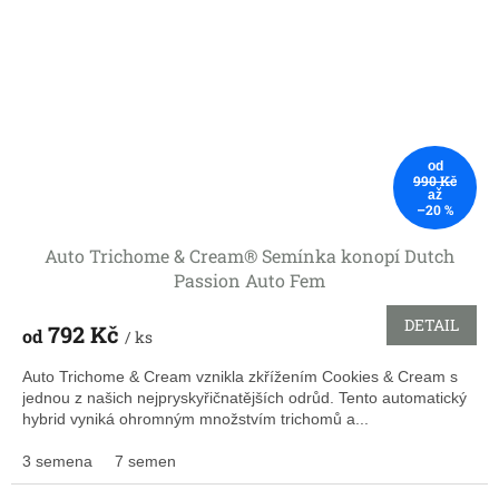
od
990 Kč
až
–20 %
Auto Trichome & Cream® Semínka konopí Dutch
Passion Auto Fem
DETAIL
792 Kč
od
/ ks
Auto Trichome & Cream vznikla zkřížením Cookies & Cream s
jednou z našich nejpryskyřičnatějších odrůd. Tento automatický
hybrid vyniká ohromným množstvím trichomů a...
3 semena
7 semen