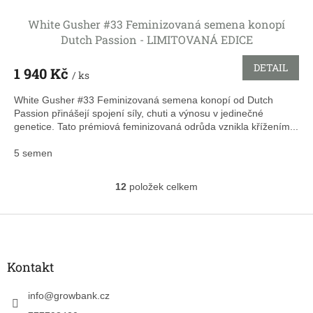
White Gusher #33 Feminizovaná semena konopí
Dutch Passion - LIMITOVANÁ EDICE
DETAIL
1 940 Kč
/ ks
White Gusher #33 Feminizovaná semena konopí od Dutch
Passion přinášejí spojení síly, chuti a výnosu v jedinečné
genetice. Tato prémiová feminizovaná odrůda vznikla křížením...
5 semen
12
položek celkem
O
v
l
Z
á
á
d
p
a
a
Kontakt
c
t
í
í
info
@
growbank.cz
p
r