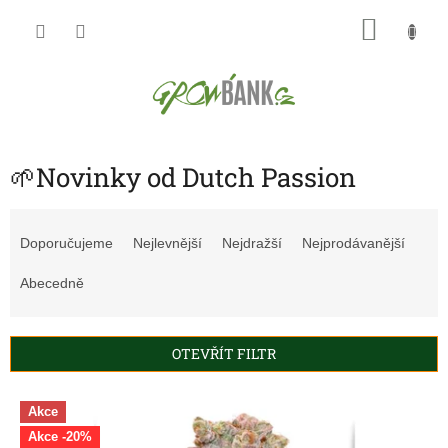
Přejít
NÁKU
na
obsah
KOŠÍK
🌱Novinky od Dutch Passion
Ř
a
Doporučujeme
Nejlevnější
Nejdražší
Nejprodávanější
z
e
Abecedně
n
í
p
OTEVŘÍT FILTR
r
o
V
d
Akce
ý
u
Akce -20%
p