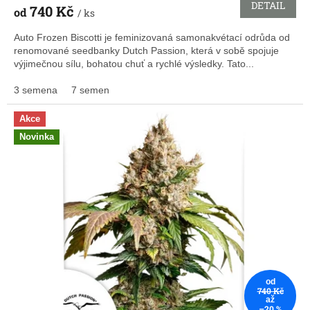
DETAIL
740 Kč
od
/ ks
Auto Frozen Biscotti je feminizovaná samonakvétací odrůda od
renomované seedbanky Dutch Passion, která v sobě spojuje
výjimečnou sílu, bohatou chuť a rychlé výsledky. Tato...
3 semena
7 semen
Akce
Novinka
od
740 Kč
až
–20 %