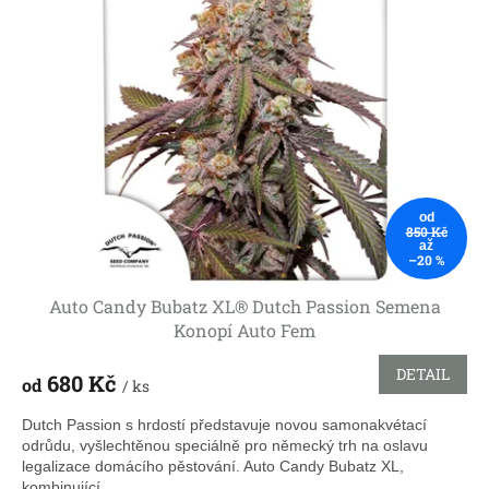
k
i
t
s
ů
p
r
o
d
u
k
t
od
ů
850 Kč
až
–20 %
Auto Candy Bubatz XL® Dutch Passion Semena
Konopí Auto Fem
DETAIL
680 Kč
od
/ ks
Dutch Passion s hrdostí představuje novou samonakvétací
odrůdu, vyšlechtěnou speciálně pro německý trh na oslavu
legalizace domácího pěstování. Auto Candy Bubatz XL,
kombinující...