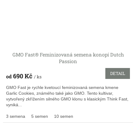
GMO Fast® Feminizovaná semena konopí Dutch
Passion
DETAIL
690 Kč
od
/ ks
GMO Fast je rychle kvetoucí feminizovaná semena kmene
Garlic Cookies, známého také jako GMO. Tento kultivar,
vytvořený zkřížením silného GMO klonu s klasickým Think Fast,
vyniká...
3 semena
5 semen
10 semen