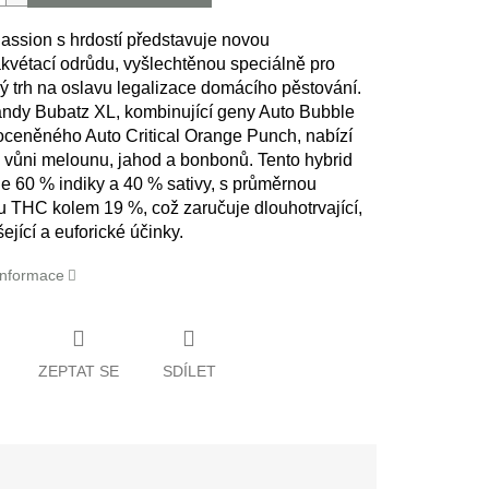
assion s hrdostí představuje novou
vétací odrůdu, vyšlechtěnou speciálně pro
 trh na oslavu legalizace domácího pěstování.
ndy Bubatz XL, kombinující geny Auto Bubble
ceněného Auto Critical Orange Punch, nabízí
 vůni melounu, jahod a bonbonů. Tento hybrid
e 60 % indiky a 40 % sativy, s průměrnou
u THC kolem 19 %, což zaručuje dlouhotrvající,
jící a euforické účinky.
 informace
ZEPTAT SE
SDÍLET