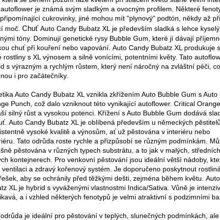
 autoflower je známá svým sladkým a ovocným profilem. Některé fenot
 připomínající cukrovinky, jiné mohou mít "plynový" podtón, někdy až př
čí moč.
Chuť
Auto Candy Bubatz XL je především sladká s lehce kysel
nými tóny. Dominují genetické rysy Bubble Gum, které jí dávají příjem
kou chuť při kouření nebo vapování.
Auto Candy Bubatz XL produkuje 
é rostliny s XL výnosem a silně vonícími, potentními květy. Tato autoflow
id s výrazným a rychlým růstem, který není náročný na zvláštní péči, což
nou i pro začátečníky.
tika Auto Candy Bubatz XL vznikla zkřížením Auto Bubble Gum s Auto C
ge Punch, což dalo vzniknout této vynikající autoflower. Critical Oran
áší silný růst a vysokou potenci. Křížení s Auto Bubble Gum dodává sla
uť.
Auto Candy Bubatz XL je oblíbená především u německých pěstitelů
istentně vysoké kvalitě a výnosům, ať už pěstována v interiéru nebo
riéru.
Tato odrůda roste rychle a přizpůsobí se různým podmínkám. Mů
šně pěstována v různých typech substrátu, a to jak v malých, středních
ých kontejnerech. Pro venkovní pěstování jsou ideální větší nádoby, kter
í ventilaci a zdravý kořenový systém.
Je doporučeno poskytnout rostlin
třešek, aby se ochránily před těžkými dešti, zejména během květu.
Aut
tz XL je hybrid s vyváženými vlastnostmi Indica/Sativa. Vůně je intenzi
ikavá, a i vzhled některých fenotypů je velmi atraktivní s podzimními b
 odrůda je ideální pro pěstování v teplých, slunečných podmínkách, al