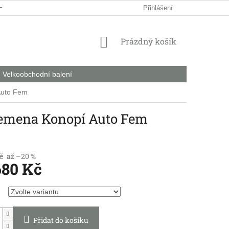
HODNÍ PODMÍNKY
PODMÍNKY OCHRANY OSOBNÍCH ÚDAJŮ
Přihlášení
NÁKUPNÍ
Prázdný košík
KOŠÍK
Velkoobchodní balení
Auto Fem
Semena Konopí Auto Fem
č
až –20 %
680 Kč
Přidat do košíku