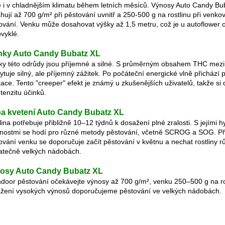
e i v chladnějším klimatu během letních měsíců.
Výnosy Auto Candy Bu
hují až 700 g/m² při pěstování uvnitř a 250-500 g na rostlinu při venko
ování. Venku může dosahovat výšky až 1,5 metru, což je u autoflower 
vyklé.
nky Auto Candy Bubatz XL
ky této odrůdy jsou příjemné a silné. S průměrným obsahem THC mez
ytuje silný, ale příjemný zážitek. Po počáteční energické vlně přichází 
xace. Tento "creeper" efekt je známý u zkušenějších uživatelů, takže si 
ntenzitu účinků.
a kvetení Auto Candy Bubatz XL
lina potřebuje přibližně 10–12 týdnů k dosažení plné zralosti. S jejími h
tnostmi se hodí pro různé metody pěstování, včetně SCROG a SOG. Př
ování venku se doporučuje začít pěstování v květnu a nechat rostliny rů
atečně velkých nádobách.
osy Auto Candy Bubatz XL
indoor pěstování očekávejte výnosy až 700 g/m², venku 250–500 g na ro
žení vysokých výnosů doporučujeme pěstování ve velkých nádobách.