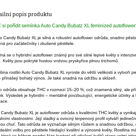
ailní popis produktu
 si pořídit semínka Auto Candy Bubatz XL feminized autoflower
to Candy Bubatz XL je silná a robustní autoflower odrůda, snadno pěsto
ná pro začátečníky i zkušené pěstitele.
dná se o hybridní autoflower známý pro své silné lepivé květy s intenziv
í. Květy jsou pokryté hustou vrstvou pryskyřice plnou trichomů.
tšina rostlin Auto Candy Bubatz XL vyroste do větší velikosti a vytvoří p
é přinášejí bohatý výnos. Je také snadná na údržbu a sklizeň.
to odrůda obsahuje THC v rozmezí 15–20 %, což znamená silný, ale př
ek. Výsledek je hybridní – mentálně povzbuzující, energetické účinky a 
xace.
 Candy Bubatz XL je autoflower odrůda s kvalitními THC květy a vynikaj
álními vlastnostmi. Její sladký a ovocný terpenový profil vytváří jedineč
ou chuť. Tato odrůda se vyznačuje silným růstem a snadnou údržbou, 
ideální volbu pro pěstitele hledající kvalitní a výnosné květy.
Rostlina m
, která se během pozdní fáze kvetení při stlačení květů stane velmi inte