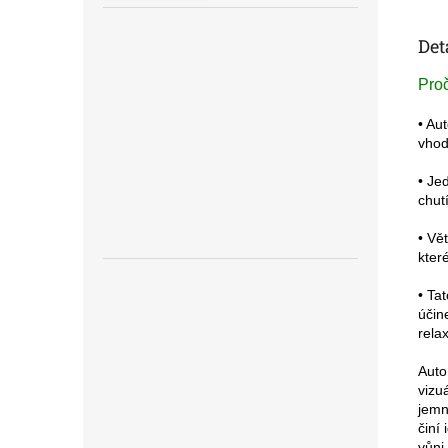
Det
Proč
• Au
vhod
• Je
chut
• Vě
kter
• Ta
účin
rela
Auto
vizu
jemn
činí 
vůni