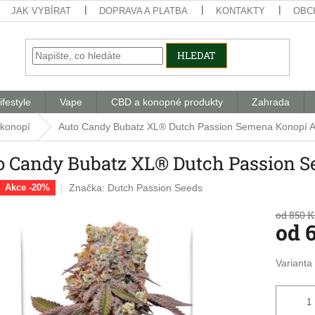
JAK VYBÍRAT
DOPRAVA A PLATBA
KONTAKTY
OBC
HLEDAT
ifestyle
Vape
CBD a konopné produkty
Zahrada
 konopí
Auto Candy Bubatz XL® Dutch Passion Semena Konopí 
o Candy Bubatz XL® Dutch Passion 
Značka:
Dutch Passion Seeds
Akce -20%
od 850 K
od
Měrná
Varianta
cena: