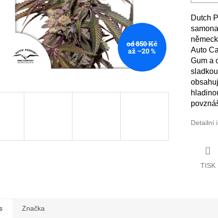
Dutch P
samonak
německý
od 850 Kč
Auto Ca
až –20 %
Gum a o
sladkou
obsahuj
hladino
povznáše
Detailní
TISK
s
Značka