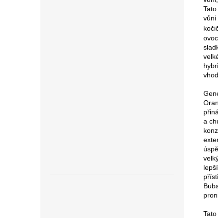
Tato
vůni
koči
ovoc
slad
velk
hybr
vhod
Gene
Oran
přin
a ch
konz
exte
úspě
velk
lepš
přís
Buba
pron
Tato