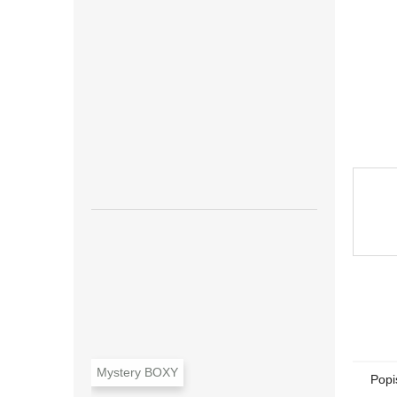
n
e
l
Mystery BOXY
Popi