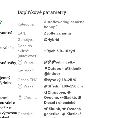
Doplňkové parametry
Autoflowering semena
?
Kategorie
:
konopí
vatelná,
EAN
:
Zvolte variantu
Genotyp
:
⚖️Hybrid
Doba do
ní vůní a
sklizně
⚡Rychlá 9–10 týd.
(autoflower)
:
?
Výnos
:
🌾🌾🌾Velmi velký
evné květy,
🌳Outdoor, 🌿Skleník,
Umístění
:
🏠Indoor
íjemný
Obsah THC
:
🔴Vysoký 18–25 %
fyzická
?
Výška
:
🌿Střední 100–150 cm
🍋Citrusové, 🍓
?
#Aroma
:
Ovocné, 🍬Sladké, ⛽
ícími
Diesel / chemické
nou vůni a
což z ní
🦨 Skunk, 🍓 Ovocná
á výraznou
Genetika
:
genetika, 🌿 Klasická
nzivní.