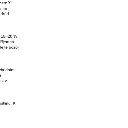
batz XL
vním
odrůd
i 15–20 %
příjemná
dejte pozor
ybridními
i
st v
stlinu. K