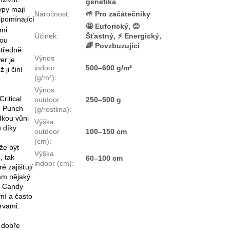
genetika
ypy mají
Náročnost
:
🌱 Pro začátečníky
ipomínající
🤩 Euforický, 😊
ými
Účinek
:
Šťastný, ⚡ Energický,
nou
🌈 Povzbuzující
středně
Výnos
er je
indoor
500–600 g/m²
 ji činí
(g/m²)
:
Výnos
ritical
outdoor
250–500 g
ge Punch
(g/rostlina)
:
dkou vůni
Výška
 díky
outdoor
100–150 cm
(cm)
:
že být
Výška
, tak
60–100 cm
indoor (cm)
:
é zajišťují
ám nějaký
o Candy
vní a často
arvami.
e dobře