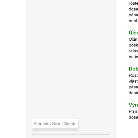
rost
dosa
pěst
neob
Úči
Účin
posk
rela
na i
Dob
Rost
vlas
pěst
dost
Výn
Při 
dosa
Semínka Silent Seeds