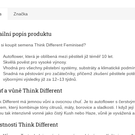
s
Značka
ailní popis produktu
 si koupit semena Think Different Feminised?
Autoflower, která je oblíbená mezi pěstiteli již téměř 10 let.
Skvělá pověst pro vysoké výnosy.
Vhodná pro všechny pěstební systémy, substráty a klimatické podmín
Snadná na pěstování pro začátečníky, přičemž zkušení pěstitele potě
výbornými výsledky již za 12–13 týdnů.
ť a vůně Think Different
k Different má jemnou vůni a ovocnou chuť. Je to autoflower s čerstv
ilem, který kombinuje tóny citrusů, máty, borovice a sladkosti. I když její
ou tak intenzivně vonné jako čistý Kush nebo Haze, vůně je vyvážená a
stnosti Think Different