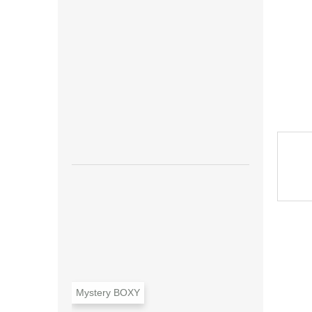
n
e
l
Mystery BOXY