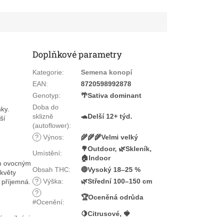
Doplňkové parametry
Kategorie
:
Semena konopí
EAN
:
8720598992878
Genotyp
:
🌴Sativa dominant
Doba do
ky.
sklizně
🐢Delší 12+ týd.
ší
(autoflower)
:
?
Výnos
:
🌾🌾🌾Velmi velký
🌳Outdoor, 🌿Skleník,
Umístění
:
🏠Indoor
ým ovocným
Obsah THC
:
🔴Vysoký 18–25 %
 květy
?
Výška
:
🌿Střední 100–150 cm
 příjemná.
?
🏆Oceněná odrůda
#Ocenění
:
🍋Citrusové, 🍓