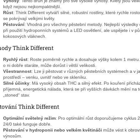
Výnosy
: Tento druh je známý pro své vysoké výnosy. Květy jsou velké 
když nejsou nejkompaktnější.
Růst
: Think Different vytváří silné, robustní rostliny, které rychle rost
se pokrývají velkými květy.
Pěstování
: Vhodná pro všechny pěstební metody. Nejlepší výsledky
při použití hydroponních systémů a LED osvětlení, ale uspějete i v p
kokosových vláknech.
ody Think Different
Rychlý růst
: Roste poměrně rychle a dosahuje výšky kolem 1 metru
o ni dobře staráte, může dorůst i větší velikosti.
Všestrannost
: Lze ji pěstovat v různých pěstebních systémech a v j
prostředí – venku, uvnitř nebo ve skleníku.
Silné účinky
: Má vysoký obsah THC a silný efekt. Po kouření přichá
příjemná, energetická nálada, která se při vyšších dávkách mění na t
„stoned“ stav.
tování Think Different
Optimální světelný režim
: Pro optimální růst doporučujeme cyklus 2
24/0 také funguje dobře.
Pěstování v hydroponii nebo velkém květináči
může vést k obro
výnosům.