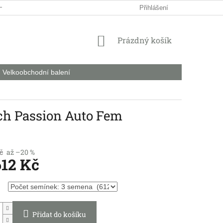
HODNÍ PODMÍNKY
PODMÍNKY OCHRANY OSOBNÍCH ÚDAJŮ
Přihlášení
NÁKUPNÍ
Prázdný košík
KOŠÍK
Velkoobchodní balení
ch Passion Auto Fem
č
až –20 %
612 Kč
Přidat do košíku