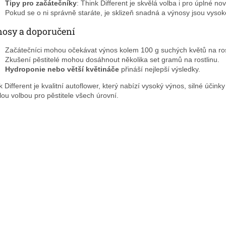
Tipy pro začátečníky
: Think Different je skvělá volba i pro úplné no
Pokud se o ni správně staráte, je sklizeň snadná a výnosy jsou vysok
osy a doporučení
Začátečníci mohou očekávat výnos kolem 100 g suchých květů na ros
Zkušení pěstitelé mohou dosáhnout několika set gramů na rostlinu.
Hydroponie nebo větší květináče
přináší nejlepší výsledky.
 Different je kvalitní autoflower, který nabízí vysoký výnos, silné účinky
lou volbou pro pěstitele všech úrovní.