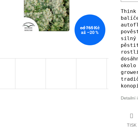
Think
balíč
autof
od 765 Kč
pověs
až –20 %
silný
pěsti
rostl
dosáh
okolo
growe
tradi
konop
Detailní
TISK