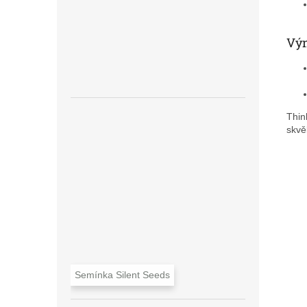
Výn
Think
skvě
Semínka Silent Seeds