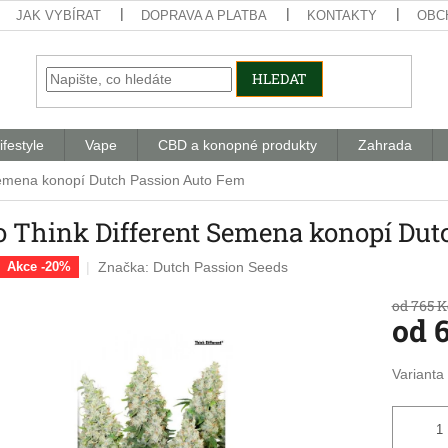
JAK VYBÍRAT
DOPRAVA A PLATBA
KONTAKTY
OBC
HLEDAT
ifestyle
Vape
CBD a konopné produkty
Zahrada
Semena konopí Dutch Passion Auto Fem
o Think Different Semena konopí Dut
Značka:
Dutch Passion Seeds
Akce -20%
od 765 K
od
Měrná
Varianta
cena: