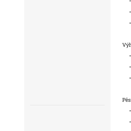
Výh
Pěs