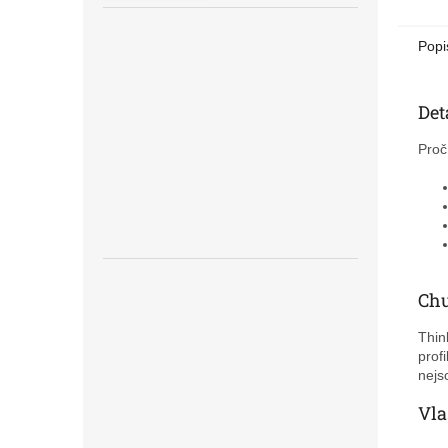
Popi
Det
Proč
Chu
Thin
prof
nejs
Vla