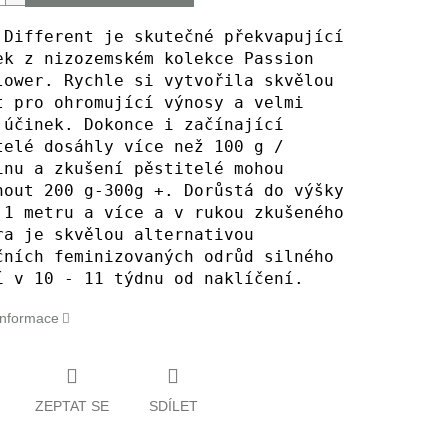
 Different je skutečné překvapující
ek z nizozemském kolekce Passion
lower. Rychle si vytvořila skvělou
t pro ohromující výnosy a velmi
 účinek. Dokonce i začínající
telé dosáhly více než 100 g /
inu a zkušení pěstitelé mohou
nout 200 g-300g +. Dorůstá do výšky
 1 metru a více a v rukou zkušeného
ra je skvělou alternativou
čních feminizovaných odrůd silného
í v 10 - 11 týdnu od naklíčení.
 informace
ZEPTAT SE
SDÍLET