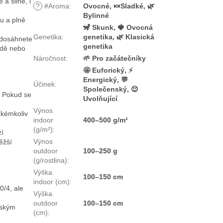
a silné, i
?
#Aroma
:
Ovocné, 🍬Sladké, 🌿
Bylinné
ou a plně
🦨 Skunk, 🍓 Ovocná
Genetika
:
genetika, 🌿 Klasická
 dosáhnete
genetika
ůdě nebo
Náročnost
:
🌱 Pro začátečníky
🤩 Euforický, ⚡
Energický, 💬
Účinek
:
Společenský, 😌
. Pokud se
Uvolňující
Výnos
akémkoliv
indoor
400–500 g/m²
(g/m²)
:
zí
Výnos
ěžší
outdoor
100–250 g
(g/rostlina)
:
Výška
100–150 cm
indoor (cm)
:
0/4, ale
Výška
outdoor
100–150 cm
vským
(cm)
: