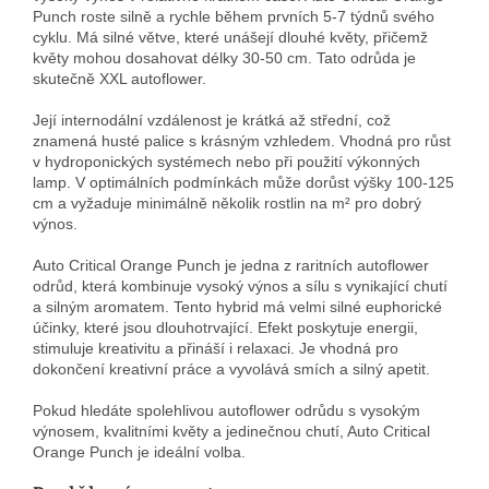
Punch roste silně a rychle během prvních 5-7 týdnů svého
cyklu. Má silné větve, které unášejí dlouhé květy, přičemž
květy mohou dosahovat délky 30-50 cm. Tato odrůda je
skutečně XXL autoflower.
Její internodální vzdálenost je krátká až střední, což
znamená husté palice s krásným vzhledem. Vhodná pro růst
v hydroponických systémech nebo při použití výkonných
lamp. V optimálních podmínkách může dorůst výšky 100-125
cm a vyžaduje minimálně několik rostlin na m² pro dobrý
výnos.
Auto Critical Orange Punch je jedna z raritních autoflower
odrůd, která kombinuje vysoký výnos a sílu s vynikající chutí
a silným aromatem. Tento hybrid má velmi silné euphorické
účinky, které jsou dlouhotrvající. Efekt poskytuje energii,
stimuluje kreativitu a přináší i relaxaci. Je vhodná pro
dokončení kreativní práce a vyvolává smích a silný apetit.
Pokud hledáte spolehlivou autoflower odrůdu s vysokým
výnosem, kvalitními květy a jedinečnou chutí, Auto Critical
Orange Punch je ideální volba.