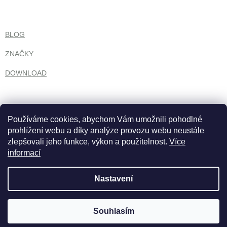
BLOG
ZNAČKY
DOWNLOAD
Používáme cookies, abychom Vám umožnili pohodlné
prohlížení webu a díky analýze provozu webu neustále
zlepšovali jeho funkce, výkon a použitelnost.
Více
informací
Nastavení
Vytvořil Shoptet
Souhlasím
Copyright 2026
growbank.cz
. Všechna práva vyhrazena.