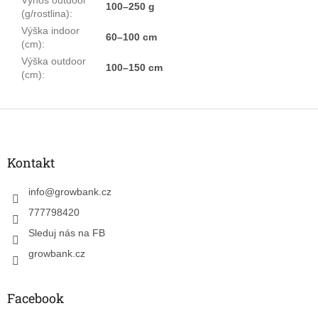
100–250 g
(g/rostlina)
:
Výška indoor
60–100 cm
(cm)
:
Výška outdoor
100–150 cm
(cm)
:
Z
á
p
a
Kontakt
t
í
info
@
growbank.cz
777798420
Sleduj nás na FB
growbank.cz
Facebook