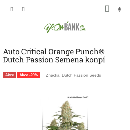
Přejít
NÁKU
na
obsah
KOŠÍK
Auto Critical Orange Punch®
Dutch Passion Semena konpí
Značka:
Dutch Passion Seeds
Akce
Akce -20%