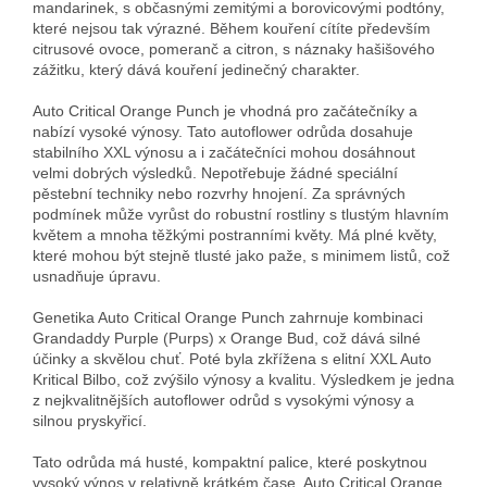
mandarinek, s občasnými zemitými a borovicovými podtóny,
které nejsou tak výrazné. Během kouření cítíte především
citrusové ovoce, pomeranč a citron, s náznaky hašišového
zážitku, který dává kouření jedinečný charakter.
Auto Critical Orange Punch je vhodná pro začátečníky a
nabízí vysoké výnosy. Tato autoflower odrůda dosahuje
stabilního XXL výnosu a i začátečníci mohou dosáhnout
velmi dobrých výsledků. Nepotřebuje žádné speciální
pěstební techniky nebo rozvrhy hnojení. Za správných
podmínek může vyrůst do robustní rostliny s tlustým hlavním
květem a mnoha těžkými postranními květy. Má plné květy,
které mohou být stejně tlusté jako paže, s minimem listů, což
usnadňuje úpravu.
Genetika Auto Critical Orange Punch zahrnuje kombinaci
Grandaddy Purple (Purps) x Orange Bud, což dává silné
účinky a skvělou chuť. Poté byla zkřížena s elitní XXL Auto
Kritical Bilbo, což zvýšilo výnosy a kvalitu. Výsledkem je jedna
z nejkvalitnějších autoflower odrůd s vysokými výnosy a
silnou pryskyřicí.
Tato odrůda má husté, kompaktní palice, které poskytnou
vysoký výnos v relativně krátkém čase. Auto Critical Orange