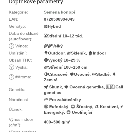
Doplňkové parametry
Kategorie
:
Semena konopí
EAN
:
8720598994049
Genotyp
:
⚖️Hybrid
Doba do sklizně
⏳Střední 10–12 týd.
(autoflower)
:
?
Výnos
:
🌾🌾Velký
Umístění
:
🌳Outdoor, 🌿Skleník, 🏠Indoor
Obsah THC
:
🔴Vysoký 18–25 %
?
Výška
:
🌿Střední 100–150 cm
🍋Citrusové, 🍓Ovocné, 🍬Sladké, 🌲
?
#Aroma
:
Zemité
🦨 Skunk, 🍓 Ovocná genetika, 🇺🇸 Cali
Genetika
:
genetics
Náročnost
:
🌱 Pro začátečníky
🤩 Euforický, 😊 Šťastný, 🎨 Kreativní, ⚡
Účinek
:
Energický, 😌 Uvolňující
Výnos indoor
400–500 g/m²
(g/m²)
:
Výnos outdoor