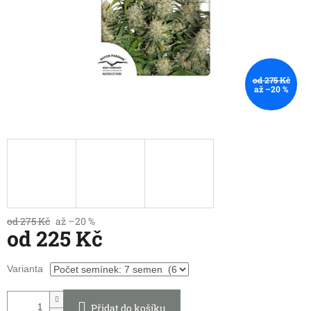
od 275 Kč
až –20 %
od 275 Kč
až –20 %
od
225 Kč
Měrná
Varianta
cena:
Přidat do košíku