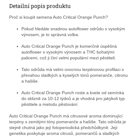
Detailní popis produktu
Proč si koupit semena Auto Critical Orange Punch?
Pokud hledáte snadnou autoflower odrůdu s vysokým
výnosem, je to správná volba.
Auto Critical Orange Punch je komerčně úspěšná
autoflower s vysokým výnosem a THC bohatými
palicemi, což ji činí velmi populární mezi pěstiteli.
Tato odrůda má velmi ovocnou terpénovou profilaci s
převahou sladkých a kyselých tónů pomeranče, citronu
a hašiše.
Auto Critical Orange Punch roste a kvete od semínka
do sklizně za 10-12 týdnů a je vhodná pro jakýkoli typ
pěstitele a metodu pěstování.
Auto Critical Orange Punch má citrusové aroma dominující
terpény s zemitými tóny pomeranče a hašiše. Tato odrůda je
stejně chutná jako její fotoperiodická předchůdkyně. Její
genetika poskytuje aroma citrusů, pomerančů a sladkých