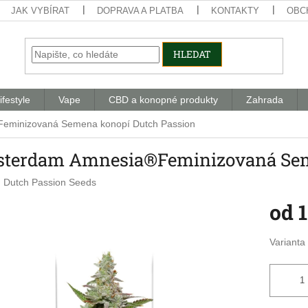
JAK VYBÍRAT
DOPRAVA A PLATBA
KONTAKTY
OBC
HLEDAT
ifestyle
Vape
CBD a konopné produkty
Zahrada
eminizovaná Semena konopí Dutch Passion
terdam Amnesia®Feminizovaná Seme
:
Dutch Passion Seeds
od
1
Měrná
Varianta
cena: