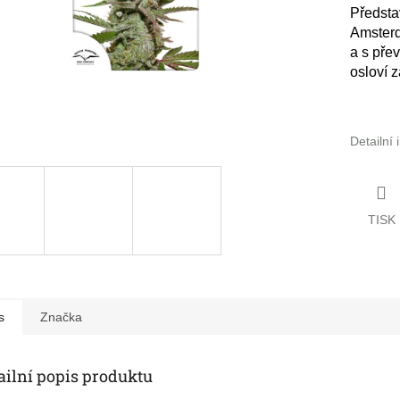
Předst
Amsterda
a s pře
osloví z
Detailní
TISK
s
Značka
ailní popis produktu