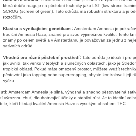
která dobře reaguje na pěstební techniky jako LST (low-stress traini
SCROG (screen of green). Tato odrůda má robustní strukturu a je od
roztočům.
Klasika s vynikajícími genetikami:
Amsterdam Amnesia je pokračov
tradiční Amnesia Haze, známé pro svou výjimečnou kvalitu. Tento km
známý po celém světě a v Amsterdamu je považován za jednu z nejl
sativních odrůd.
Vhodná pro různé pěstební prostředí:
Tato odrůda je ideální pro p
jak uvnitř, tak venku v teplých a slunečných oblastech, jako je Střed
tropické oblasti. Pokud máte omezený prostor, můžete využít technik
pěstování jako topping nebo supercropping, abyste kontrolovali její r
výšku.
utí:
Amsterdam Amnesia je silná, výnosná a snadno pěstovatelná sativ
zí výraznou chuť, dlouhotrvající účinky a stabilní růst. Je to ideální volb
itele, kteří hledají kvalitní Amnesia Haze s vysokým obsahem THC.