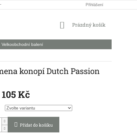
HODNÍ PODMÍNKY
PODMÍNKY OCHRANY OSOBNÍCH ÚDAJŮ
Přihlášení
NÁKUPNÍ
Prázdný košík
KOŠÍK
Velkoobchodní balení
na konopí Dutch Passion
 105 Kč
Přidat do košíku