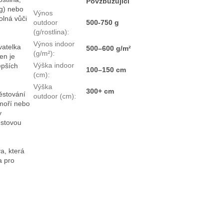
Povzbuzující
ng) nebo
Výnos
olná vůči
outdoor
500-750 g
(g/rostlina)
:
Výnos indoor
atelka
500–600 g/m²
(g/m²)
:
en je
Výška indoor
epších
100–150 cm
(cm)
:
Výška
300+ cm
ěstování
outdoor (cm)
:
omoří nebo
y
ůstovou
a, která
a pro