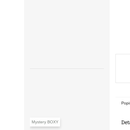
n
e
l
Popi
Det
Mystery BOXY