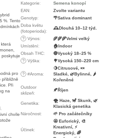
Kategorie
:
Semena konopí
EAN
:
Zvolte variantu
ybrid
Genotyp
:
🌴Sativa dominant
5 %. Tento
Doba květu
podmínkách
🕰️Dlouhá 10–12 týd.
(fotoperioda)
:
?
Výnos
:
🌾🌾🌾Velmi velký
 která
Umístění
:
🏠Indoor
limonen,
Obsah THC
:
🔴Vysoký 18–25 %
a poskytuje
?
Výška
:
🌳Vysoká 150–220 cm
🍋Citrusové, 🍬
hodná pro
?
#Aroma
:
Sladké, 🌿Bylinné, 🌶️
 přibližně
Kořeněné
ce. Při
Outdoor
🍂Říjen
kg na
sklizeň
:
🌪️ Haze, 🦨 Skunk, 🌿
Genetika
:
Klasická genetika
.
Náročnost
:
🌱 Pro začátečníky
ivní chvíle
rotože
🤩 Euforický, 🎨
Kreativní, ⚡
Účinek
:
Energický, 🌈
stlina,