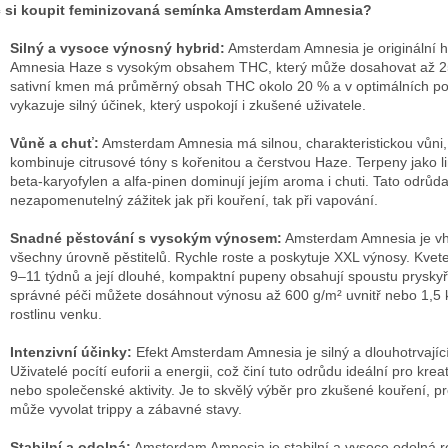
 si koupit feminizovaná semínka Amsterdam Amnesia?
Silný a vysoce výnosný hybrid:
Amsterdam Amnesia je originální h
Amnesia Haze s vysokým obsahem THC, který může dosahovat až 2
sativní kmen má průměrný obsah THC okolo 20 % a v optimálních 
vykazuje silný účinek, který uspokojí i zkušené uživatele.
Vůně a chuť:
Amsterdam Amnesia má silnou, charakteristickou vůni,
kombinuje citrusové tóny s kořenitou a čerstvou Haze. Terpeny jako 
beta-karyofylen a alfa-pinen dominují jejím aroma i chuti. Tato odrůd
nezapomenutelný zážitek jak při kouření, tak při vapování.
Snadné pěstování s vysokým výnosem:
Amsterdam Amnesia je v
všechny úrovně pěstitelů. Rychle roste a poskytuje XXL výnosy. Kvete
9–11 týdnů a její dlouhé, kompaktní pupeny obsahují spoustu pryskyři
správné péči můžete dosáhnout výnosu až 600 g/m² uvnitř nebo 1,5 
rostlinu venku.
Intenzivní účinky:
Efekt Amsterdam Amnesia je silný a dlouhotrvající
Uživatelé pocítí euforii a energii, což činí tuto odrůdu ideální pro kreat
nebo společenské aktivity. Je to skvělý výběr pro zkušené kouření, p
může vyvolat trippy a zábavné stavy.
Stabilní a odolná:
Amsterdam Amnesia je stabilní a vysoce odolná ro