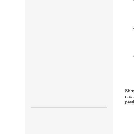
Shrn
nabí
pěst