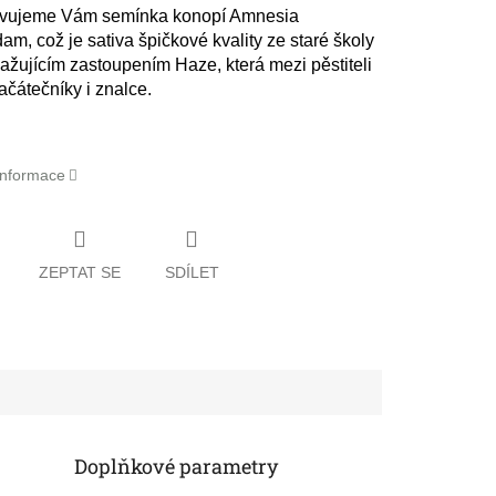
avujeme Vám semínka konopí Amnesia
m, což je sativa špičkové kvality ze staré školy
važujícím zastoupením Haze, která mezi pěstiteli
ačátečníky i znalce.
 informace
ZEPTAT SE
SDÍLET
Doplňkové parametry