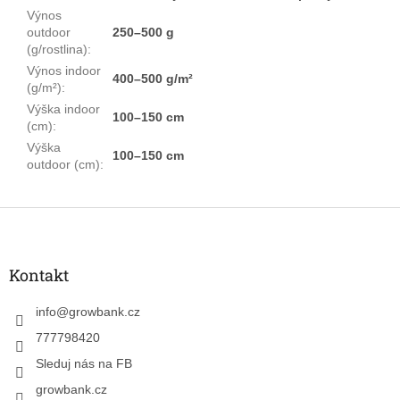
Výnos
outdoor
250–500 g
(g/rostlina)
:
Výnos indoor
400–500 g/m²
(g/m²)
:
Výška indoor
100–150 cm
(cm)
:
Výška
100–150 cm
outdoor (cm)
:
Z
á
p
a
Kontakt
t
í
info
@
growbank.cz
777798420
Sleduj nás na FB
growbank.cz