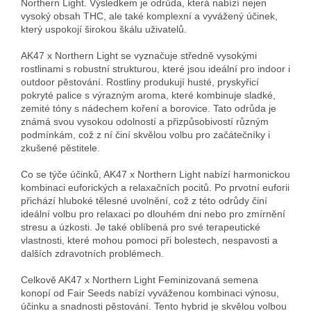
Northern Light. Výsledkem je odrůda, která nabízí nejen
vysoký obsah THC, ale také komplexní a vyvážený účinek,
který uspokojí širokou škálu uživatelů.
AK47 x Northern Light se vyznačuje středně vysokými
rostlinami s robustní strukturou, které jsou ideální pro indoor i
outdoor pěstování. Rostliny produkují husté, pryskyřicí
pokryté palice s výrazným aroma, které kombinuje sladké,
zemité tóny s nádechem koření a borovice. Tato odrůda je
známá svou vysokou odolností a přizpůsobivostí různým
podmínkám, což z ní činí skvělou volbu pro začátečníky i
zkušené pěstitele.
Co se týče účinků, AK47 x Northern Light nabízí harmonickou
kombinaci euforických a relaxačních pocitů. Po prvotní euforii
přichází hluboké tělesné uvolnění, což z této odrůdy činí
ideální volbu pro relaxaci po dlouhém dni nebo pro zmírnění
stresu a úzkosti. Je také oblíbená pro své terapeutické
vlastnosti, které mohou pomoci při bolestech, nespavosti a
dalších zdravotních problémech.
Celkově AK47 x Northern Light Feminizovaná semena
konopí od Fair Seeds nabízí vyváženou kombinaci výnosu,
účinku a snadnosti pěstování. Tento hybrid je skvělou volbou