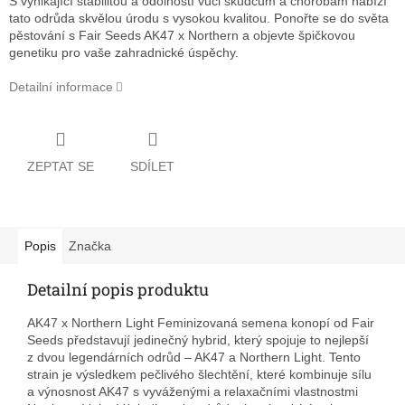
S vynikající stabilitou a odolností vůči škůdcům a chorobám nabízí
tato odrůda skvělou úrodu s vysokou kvalitou. Ponořte se do světa
pěstování s Fair Seeds AK47 x Northern a objevte špičkovou
genetiku pro vaše zahradnické úspěchy.
Detailní informace
ZEPTAT SE
SDÍLET
Popis
Značka
Detailní popis produktu
AK47 x Northern Light Feminizovaná semena konopí od Fair
Seeds představují jedinečný hybrid, který spojuje to nejlepší
z dvou legendárních odrůd – AK47 a Northern Light. Tento
strain je výsledkem pečlivého šlechtění, které kombinuje sílu
a výnosnost AK47 s vyváženými a relaxačními vlastnostmi