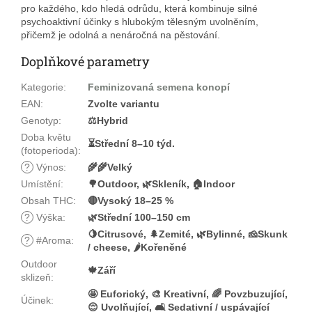
pro každého, kdo hledá odrůdu, která kombinuje silné
psychoaktivní účinky s hlubokým tělesným uvolněním,
přičemž je odolná a nenáročná na pěstování.
Doplňkové parametry
Kategorie
:
Feminizovaná semena konopí
EAN
:
Zvolte variantu
Genotyp
:
⚖️Hybrid
Doba květu
⏳Střední 8–10 týd.
(fotoperioda)
:
?
Výnos
:
🌾🌾Velký
Umístění
:
🌳Outdoor, 🌿Skleník, 🏠Indoor
Obsah THC
:
🔴Vysoký 18–25 %
?
Výška
:
🌿Střední 100–150 cm
🍋Citrusové, 🌲Zemité, 🌿Bylinné, 🧀Skunk
?
#Aroma
:
/ cheese, 🌶️Kořeněné
Outdoor
🍁Září
sklizeň
:
🤩 Euforický, 🎨 Kreativní, 🌈 Povzbuzující,
Účinek
:
😌 Uvolňující, 🛋️ Sedativní / uspávající