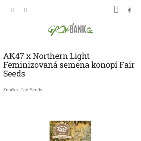
Přejít
NÁKU
na
obsah
KOŠÍK
AK47 x Northern Light
Feminizovaná semena konopí Fair
Seeds
Značka:
Fair Seeds