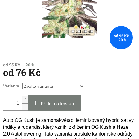
od 95 Kč
–20 %
od 95 Kč
–20 %
od
76 Kč
Měrná
Varianta
cena:
Přidat do košíku
Auto OG Kush je samonakvétací feminizovaný hybrid sativy,
indiky a ruderalis, který vznikl zkřížením OG Kush a Haze
2.0 Autoflowering. Tato varianta proslulé kalifornské odrůdy