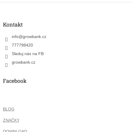
Z
á
p
a
Kontakt
t
í
info
@
growbank.cz
777798420
Sleduj nás na FB
growbank.cz
Facebook
BLOG
ZNAČKY
DOWNLOAD