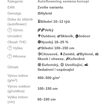
Kategorie
:
Autoflowering semena konopí
EAN
:
Zvolte variantu
Genotyp
:
⚖️Hybrid
Doba do sklizně
⏳Střední 10–12 týd.
(autoflower)
:
?
Výnos
:
🌾🌾Velký
Umístění
:
🌳Outdoor, 🌿Skleník, 🏠Indoor
Obsah THC
:
🔴Vysoký 18–25 %
?
Výška
:
🌿Střední 100–150 cm
🍋Citrusové, 🌲Zemité, 🌿Bylinné, 🧀
?
#Aroma
:
Skunk / cheese, 🌶️Kořeněné
🤩 Euforický, 😌 Uvolňující, 🛋️
Účinek
:
Sedativní / uspávající
Výnos indoor
400–500 g/m²
(g/m²)
:
Výnos outdoor
100–150 cm
(g/rostlina)
:
Výška indoor
60–100 cm
(cm)
: