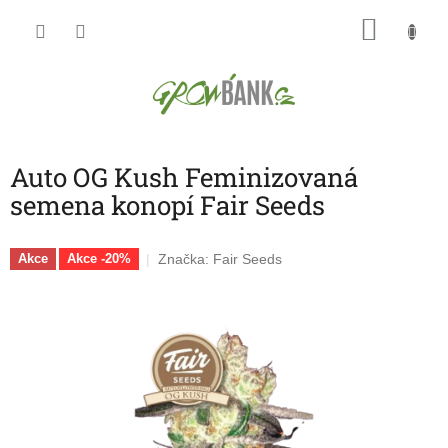
Přejít
NÁKU
na
obsah
KOŠÍK
Auto OG Kush Feminizovaná
semena konopí Fair Seeds
Značka:
Fair Seeds
Akce
Akce -20%