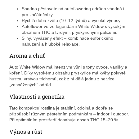
Snadno pěstovatelná autoflowering odrůda vhodná i
pro začátečníky.
Rychlá doba květu (10–12 týdnů) a vysoké výnosy.
Autoflower verze legendární White Widow s vysokým
obsahem THC a tvrdými, pryskyřičnými palicemi.
Silný, vyvážený efekt – kombinace euforického
nabuzení a hluboké relaxace.
Aroma a chuť
Auto White Widow má intenzivní vůni s tóny ovoce, vanilky a
koření. Díky vysokému obsahu pryskyřice má květy pokryté
hustou vrstvou trichomů, což z ní dělá jednu z nejvíce
„zasněžených“ odrůd.
Vlastnosti a genetika
Tato kompaktní rostlina je stabilní, odolná a dobře se
přizpůsobí různým pěstebním podmínkám – indoor i outdoor.
Při optimálním prostředí dosahuje obsah THC 15–20 %.
Výnos a růst