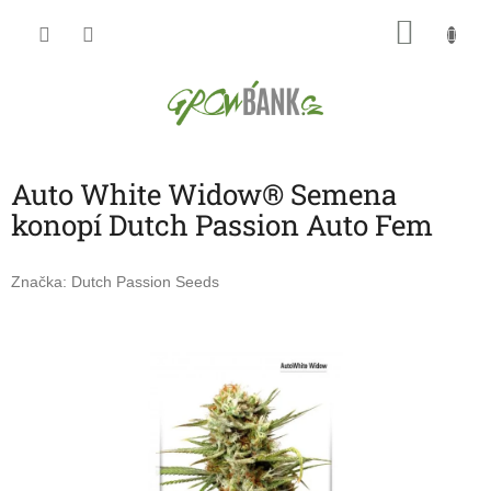
Přejít
NÁKU
na
obsah
KOŠÍK
Auto White Widow® Semena
konopí Dutch Passion Auto Fem
Značka:
Dutch Passion Seeds