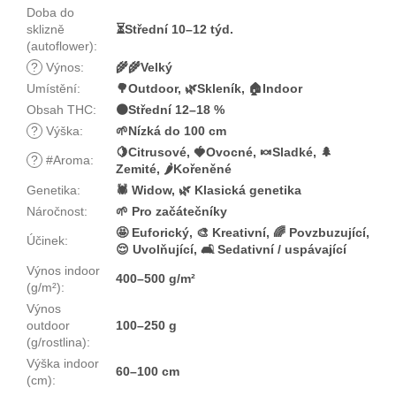
Doba do
sklizně
⏳Střední 10–12 týd.
(autoflower)
:
?
Výnos
:
🌾🌾Velký
Umístění
:
🌳Outdoor, 🌿Skleník, 🏠Indoor
Obsah THC
:
🟠Střední 12–18 %
?
Výška
:
🌱Nízká do 100 cm
🍋Citrusové, 🍓Ovocné, 🍬Sladké, 🌲
?
#Aroma
:
Zemité, 🌶️Kořeněné
Genetika
:
🕷️ Widow, 🌿 Klasická genetika
Náročnost
:
🌱 Pro začátečníky
🤩 Euforický, 🎨 Kreativní, 🌈 Povzbuzující,
Účinek
:
😌 Uvolňující, 🛋️ Sedativní / uspávající
Výnos indoor
400–500 g/m²
(g/m²)
:
Výnos
outdoor
100–250 g
(g/rostlina)
:
Výška indoor
60–100 cm
(cm)
: