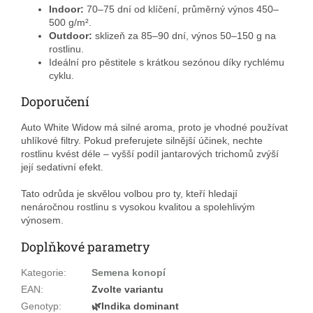
Indoor:
70–75 dní od klíčení, průměrný výnos 450–
500 g/m².
Outdoor:
sklizeň za 85–90 dní, výnos 50–150 g na
rostlinu.
Ideální pro pěstitele s krátkou sezónou díky rychlému
cyklu.
Doporučení
Auto White Widow má silné aroma, proto je vhodné používat
uhlíkové filtry. Pokud preferujete silnější účinek, nechte
rostlinu kvést déle – vyšší podíl jantarových trichomů zvýší
její sedativní efekt.
Tato odrůda je skvělou volbou pro ty, kteří hledají
nenáročnou rostlinu s vysokou kvalitou a spolehlivým
výnosem.
Doplňkové parametry
Kategorie
:
Semena konopí
EAN
:
Zvolte variantu
Genotyp
:
🌿Indika dominant