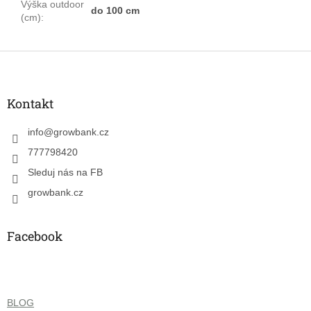
Výška outdoor
do 100 cm
(cm)
:
Z
á
p
a
Kontakt
t
í
info
@
growbank.cz
777798420
Sleduj nás na FB
growbank.cz
Facebook
BLOG