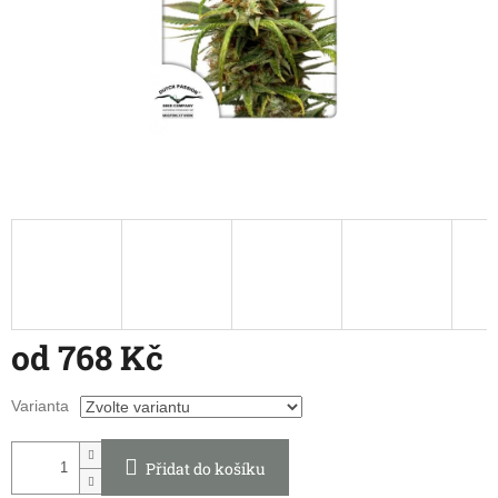
od
768 Kč
Měrná
Varianta
cena:
Přidat do košíku