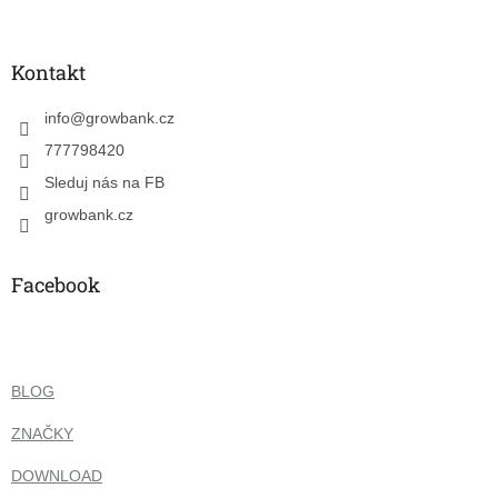
á
p
a
Kontakt
t
í
info
@
growbank.cz
777798420
Sleduj nás na FB
growbank.cz
Facebook
BLOG
ZNAČKY
DOWNLOAD