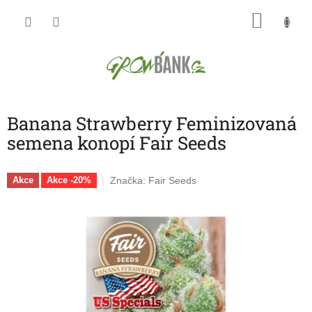
Přejít
NÁKU
na
obsah
KOŠÍK
Banana Strawberry Feminizovaná
semena konopí Fair Seeds
Značka:
Fair Seeds
Akce
Akce -20%