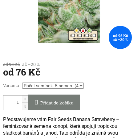
od 95 Kč
až –20 %
od 95 Kč
až –20 %
od
76 Kč
Měrná
Varianta
cena:
Přidat do košíku
Představujeme vám Fair Seeds Banana Strawberry –
feminizovaná semena konopí, která spojují tropickou
sladkost banánů a jahod. Tato odrůda je známá svou