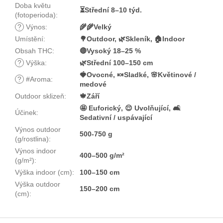
Doba květu
⏳Střední 8–10 týd.
(fotoperioda)
:
?
Výnos
:
🌾🌾Velký
Umístění
:
🌳Outdoor, 🌿Skleník, 🏠Indoor
Obsah THC
:
🔴Vysoký 18–25 %
?
Výška
:
🌿Střední 100–150 cm
🍓Ovocné, 🍬Sladké, 🌸Květinové /
?
#Aroma
:
medové
Outdoor sklizeň
:
🍁Září
🤩 Euforický, 😌 Uvolňující, 🛋️
Účinek
:
Sedativní / uspávající
Výnos outdoor
500-750 g
(g/rostlina)
:
Výnos indoor
400–500 g/m²
(g/m²)
:
Výška indoor (cm)
:
100–150 cm
Výška outdoor
150–200 cm
(cm)
:
Z