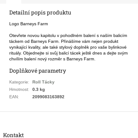
Detailní popis produktu
Logo Barneys Farm
Otevřete novou kapitolu v pohodlném balení s naším balicím
táckem od Barneys Farm. Přinášíme vám nejen produkt
vynikající kvality, ale také stylový doplněk pro vaše bylinkové
rituály. Objednejte si svůj balicí tácek ještě dnes a dejte svým
chvílím balení nový rozměr s Barneys Farm.
Doplňkové parametry
Kategorie
:
Roll Tácky
Hmotnost
:
0.3 kg
EAN
:
2099083163892
Z
á
p
a
Kontakt