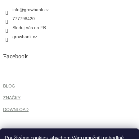
t
í
info
@
growbank.cz
777798420
Sleduj nás na FB
growbank.cz
Facebook
BLOG
ZNAČKY
DOWNLOAD
Používáme cookies, abychom Vám umožnili pohodlné