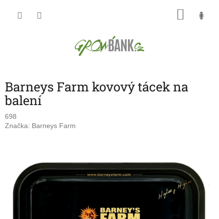
Přejít
NÁKU
na
obsah
KOŠÍK
Barneys Farm kovový tácek na
balení
698
Značka:
Barneys Farm