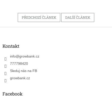
PŘEDCHOZÍ ČLÁNEK
DALŠÍ ČLÁNEK
Z
á
p
a
Kontakt
t
í
info
@
growbank.cz
777798420
Sleduj nás na FB
growbank.cz
Facebook