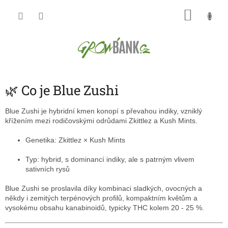
Přejít
NÁKU
na
obsah
KOŠÍK
🌿 Co je Blue Zushi
Blue Zushi je hybridní kmen konopí s převahou indiky, vzniklý
křížením mezi rodičovskými odrůdami Zkittlez a Kush Mints.
Genetika: Zkittlez × Kush Mints
Typ: hybrid, s dominancí indiky, ale s patrným vlivem
sativních rysů
Blue Zushi se proslavila díky kombinaci sladkých, ovocných a
někdy i zemitých terpénových profilů, kompaktním květům a
vysokému obsahu kanabinoidů, typicky THC kolem 20 - 25 %.