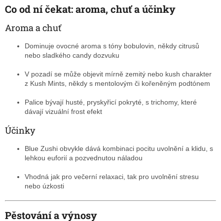
Co od ní čekat: aroma, chuť a účinky
Aroma a chuť
Dominuje ovocné aroma s tóny bobulovin, někdy citrusů
nebo sladkého candy dozvuku
V pozadí se může objevit mírně zemitý nebo kush charakter
z Kush Mints, někdy s mentolovým či kořeněným podtónem
Palice bývají husté, pryskyřicí pokryté, s trichomy, které
dávají vizuální frost efekt
Účinky
Blue Zushi obvykle dává kombinaci pocitu uvolnění a klidu, s
lehkou euforií a pozvednutou náladou
Vhodná jak pro večerní relaxaci, tak pro uvolnění stresu
nebo úzkosti
Pěstování a výnosy