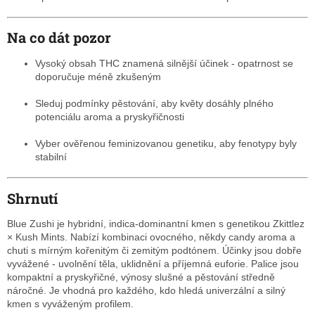
Na co dát pozor
Vysoký obsah THC znamená silnější účinek - opatrnost se
doporučuje méně zkušeným
Sleduj podmínky pěstování, aby květy dosáhly plného
potenciálu aroma a pryskyřičnosti
Vyber ověřenou feminizovanou genetiku, aby fenotypy byly
stabilní
Shrnutí
Blue Zushi je hybridní, indica-dominantní kmen s genetikou Zkittlez
× Kush Mints. Nabízí kombinaci ovocného, někdy candy aroma a
chuti s mírným kořenitým či zemitým podtónem. Účinky jsou dobře
vyvážené - uvolnění těla, uklidnění a příjemná euforie. Palice jsou
kompaktní a pryskyřičné, výnosy slušné a pěstování středně
náročné. Je vhodná pro každého, kdo hledá univerzální a silný
kmen s vyváženým profilem.