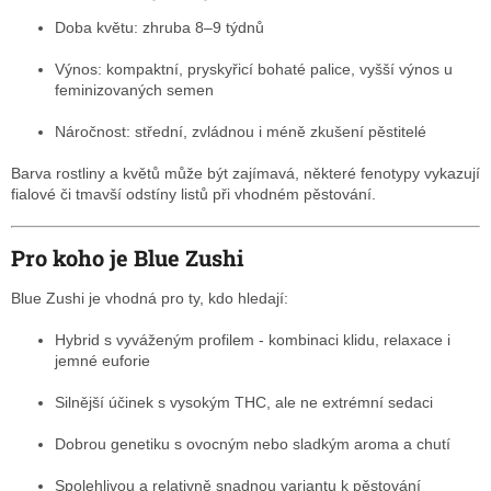
Doba květu: zhruba 8–9 týdnů
Výnos: kompaktní, pryskyřicí bohaté palice, vyšší výnos u
feminizovaných semen
Náročnost: střední, zvládnou i méně zkušení pěstitelé
Barva rostliny a květů může být zajímavá, některé fenotypy vykazují
fialové či tmavší odstíny listů při vhodném pěstování.
Pro koho je Blue Zushi
Blue Zushi je vhodná pro ty, kdo hledají:
Hybrid s vyváženým profilem - kombinaci klidu, relaxace i
jemné euforie
Silnější účinek s vysokým THC, ale ne extrémní sedaci
Dobrou genetiku s ovocným nebo sladkým aroma a chutí
Spolehlivou a relativně snadnou variantu k pěstování