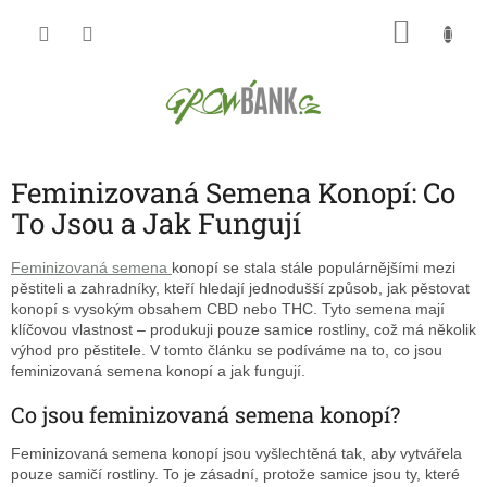
Přejít
NÁKU
na
obsah
KOŠÍK
Feminizovaná Semena Konopí: Co
To Jsou a Jak Fungují
Feminizovaná semena
konopí se stala stále populárnějšími mezi
pěstiteli a zahradníky, kteří hledají jednodušší způsob, jak pěstovat
konopí s vysokým obsahem CBD nebo THC. Tyto semena mají
klíčovou vlastnost – produkuji pouze samice rostliny, což má několik
výhod pro pěstitele. V tomto článku se podíváme na to, co jsou
feminizovaná semena konopí a jak fungují.
Co jsou feminizovaná semena konopí?
Feminizovaná semena konopí jsou vyšlechtěná tak, aby vytvářela
pouze samičí rostliny. To je zásadní, protože samice jsou ty, které