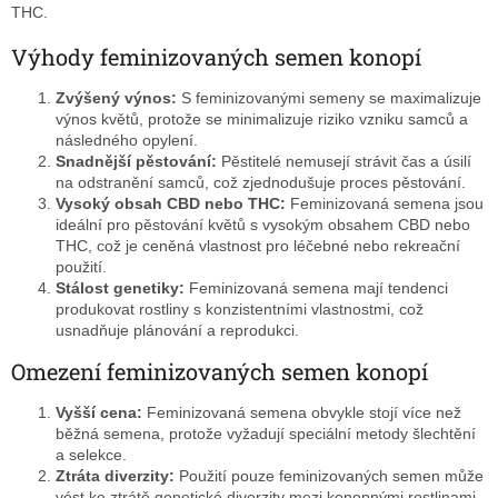
THC.
Výhody feminizovaných semen konopí
Zvýšený výnos:
S feminizovanými semeny se maximalizuje
výnos květů, protože se minimalizuje riziko vzniku samců a
následného opylení.
Snadnější pěstování:
Pěstitelé nemusejí strávit čas a úsilí
na odstranění samců, což zjednodušuje proces pěstování.
Vysoký obsah CBD nebo THC:
Feminizovaná semena jsou
ideální pro pěstování květů s vysokým obsahem CBD nebo
THC, což je ceněná vlastnost pro léčebné nebo rekreační
použití.
Stálost genetiky:
Feminizovaná semena mají tendenci
produkovat rostliny s konzistentními vlastnostmi, což
usnadňuje plánování a reprodukci.
Omezení feminizovaných semen konopí
Vyšší cena:
Feminizovaná semena obvykle stojí více než
běžná semena, protože vyžadují speciální metody šlechtění
a selekce.
Ztráta diverzity:
Použití pouze feminizovaných semen může
vést ke ztrátě genetické diverzity mezi konopnými rostlinami.