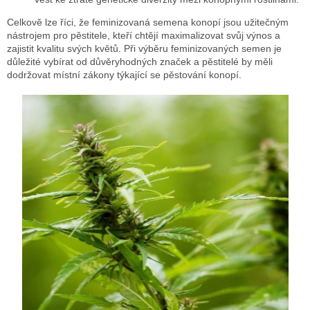
Celkově lze říci, že feminizovaná semena konopí jsou užitečným
nástrojem pro pěstitele, kteří chtějí maximalizovat svůj výnos a
zajistit kvalitu svých květů. Při výběru feminizovaných semen je
důležité vybírat od důvěryhodných značek a pěstitelé by měli
dodržovat místní zákony týkající se pěstování konopí.