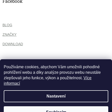
Facebook
BLOG
ZNAČKY
DOWNLOAD
Používáme cookies, abychom Vám umožnili pohodlné
prohlížení webu a díky analýze provozu webu neustále
zlepšovali jeho funkce, výkon a použitelnost.
Více
informací
Nastavení
Vytvořil Shoptet