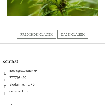
PŘEDCHOZÍ ČLÁNEK
DALŠÍ ČLÁNEK
Z
á
p
a
Kontakt
t
í
info
@
growbank.cz
777798420
Sleduj nás na FB
growbank.cz