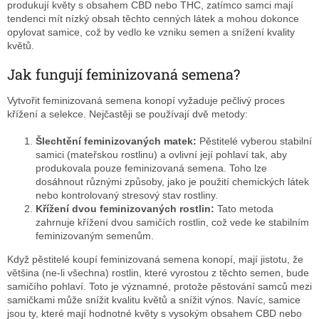
produkují květy s obsahem CBD nebo THC, zatímco samci mají
tendenci mít nízký obsah těchto cenných látek a mohou dokonce
opylovat samice, což by vedlo ke vzniku semen a snížení kvality
květů.
Jak fungují feminizovaná semena?
Vytvořit feminizovaná semena konopí vyžaduje pečlivý proces
křížení a selekce. Nejčastěji se používají dvě metody:
Šlechtění feminizovaných matek:
Pěstitelé vyberou stabilní
samici (mateřskou rostlinu) a ovlivní její pohlaví tak, aby
produkovala pouze feminizovaná semena. Toho lze
dosáhnout různými způsoby, jako je použití chemických látek
nebo kontrolovaný stresový stav rostliny.
Křížení dvou feminizovaných rostlin:
Tato metoda
zahrnuje křížení dvou samičích rostlin, což vede ke stabilním
feminizovaným semenům.
Když pěstitelé koupí feminizovaná semena konopí, mají jistotu, že
většina (ne-li všechna) rostlin, které vyrostou z těchto semen, bude
samičího pohlaví. Toto je významné, protože pěstování samců mezi
samičkami může snížit kvalitu květů a snížit výnos. Navíc, samice
jsou ty, které mají hodnotné květy s vysokým obsahem CBD nebo