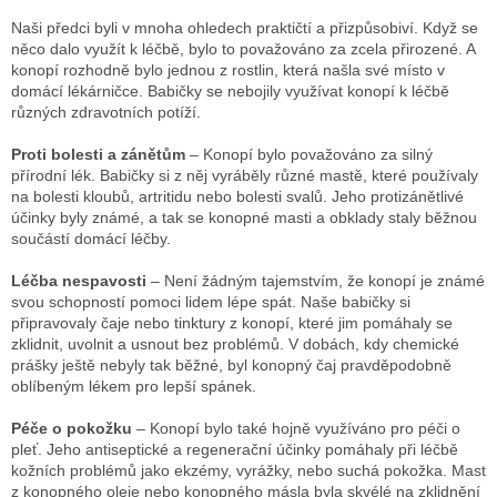
Naši předci byli v mnoha ohledech praktičtí a přizpůsobiví. Když se
něco dalo využít k léčbě, bylo to považováno za zcela přirozené. A
konopí rozhodně bylo jednou z rostlin, která našla své místo v
domácí lékárničce. Babičky se nebojily využívat konopí k léčbě
různých zdravotních potíží.
Proti bolesti a zánětům
– Konopí bylo považováno za silný
přírodní lék. Babičky si z něj vyráběly různé mastě, které používaly
na bolesti kloubů, artritidu nebo bolesti svalů. Jeho protizánětlivé
účinky byly známé, a tak se konopné masti a obklady staly běžnou
součástí domácí léčby.
Léčba nespavosti
– Není žádným tajemstvím, že konopí je známé
svou schopností pomoci lidem lépe spát. Naše babičky si
připravovaly čaje nebo tinktury z konopí, které jim pomáhaly se
zklidnit, uvolnit a usnout bez problémů. V dobách, kdy chemické
prášky ještě nebyly tak běžné, byl konopný čaj pravděpodobně
oblíbeným lékem pro lepší spánek.
Péče o pokožku
– Konopí bylo také hojně využíváno pro péči o
pleť. Jeho antiseptické a regenerační účinky pomáhaly při léčbě
kožních problémů jako ekzémy, vyrážky, nebo suchá pokožka. Mast
z konopného oleje nebo konopného másla byla skvélé na zklidnění