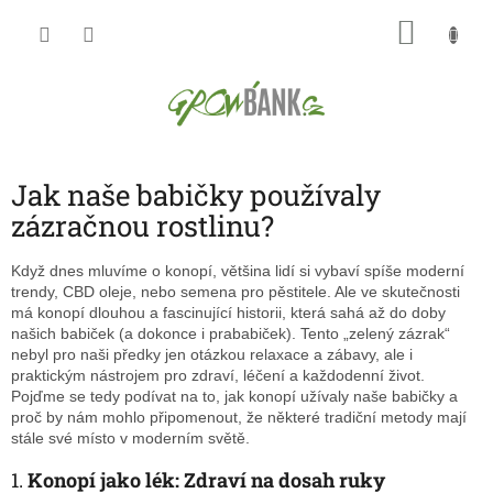
Přejít
NÁKU
na
obsah
KOŠÍK
Jak naše babičky používaly
zázračnou rostlinu?
Když dnes mluvíme o konopí, většina lidí si vybaví spíše moderní
trendy, CBD oleje, nebo semena pro pěstitele. Ale ve skutečnosti
má konopí dlouhou a fascinující historii, která sahá až do doby
našich babiček (a dokonce i prababiček). Tento „zelený zázrak“
nebyl pro naši předky jen otázkou relaxace a zábavy, ale i
praktickým nástrojem pro zdraví, léčení a každodenní život.
Pojďme se tedy podívat na to, jak konopí užívaly naše babičky a
proč by nám mohlo připomenout, že některé tradiční metody mají
stále své místo v moderním světě.
1.
Konopí jako lék: Zdraví na dosah ruky