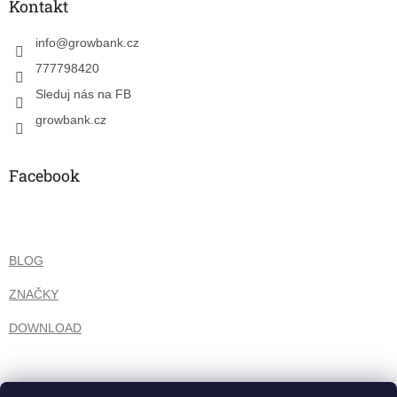
a
Kontakt
t
í
info
@
growbank.cz
777798420
Sleduj nás na FB
growbank.cz
Facebook
BLOG
ZNAČKY
DOWNLOAD