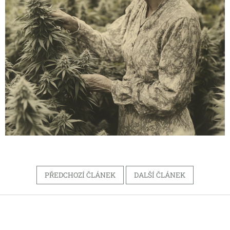
PŘEDCHOZÍ ČLÁNEK
DALŠÍ ČLÁNEK
Z
á
p