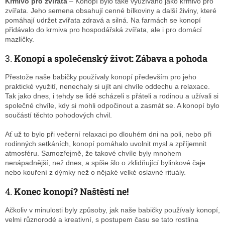
Krmivo pro zvířata
– Konopí bylo také využíváno jako krmivo pro
zvířata. Jeho semena obsahují cenné bílkoviny a další živiny, které
pomáhají udržet zvířata zdravá a silná. Na farmách se konopí
přidávalo do krmiva pro hospodářská zvířata, ale i pro domácí
mazlíčky.
3.
Konopí a společenský život: Zábava a pohoda
Přestože naše babičky používaly konopí především pro jeho
praktické využití, nenechaly si ujít ani chvíle oddechu a relaxace.
Tak jako dnes, i tehdy se lidé scházeli s přáteli a rodinou a užívali si
společné chvíle, kdy si mohli odpočinout a zasmát se. A konopí bylo
součástí těchto pohodových chvil.
Ať už to bylo při večerní relaxaci po dlouhém dni na poli, nebo při
rodinných setkáních, konopí pomáhalo uvolnit mysl a zpříjemnit
atmosféru. Samozřejmě, že takové chvíle byly mnohem
nenápadnější, než dnes, a spíše šlo o zklidňující bylinkové čaje
nebo kouření z dýmky než o nějaké velké oslavné rituály.
4.
Konec konopí? Naštěstí ne!
Ačkoliv v minulosti byly způsoby, jak naše babičky používaly konopí,
velmi různorodé a kreativní, s postupem času se tato rostlina