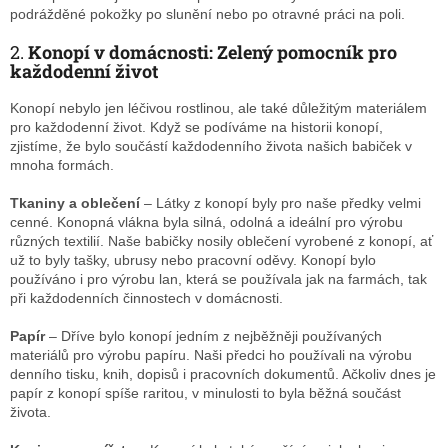
podrážděné pokožky po slunění nebo po otravné práci na poli.
2.
Konopí v domácnosti: Zelený pomocník pro
každodenní život
Konopí nebylo jen léčivou rostlinou, ale také důležitým materiálem
pro každodenní život. Když se podíváme na historii konopí,
zjistíme, že bylo součástí každodenního života našich babiček v
mnoha formách.
Tkaniny a oblečení
– Látky z konopí byly pro naše předky velmi
cenné. Konopná vlákna byla silná, odolná a ideální pro výrobu
různých textilií. Naše babičky nosily oblečení vyrobené z konopí, ať
už to byly tašky, ubrusy nebo pracovní oděvy. Konopí bylo
používáno i pro výrobu lan, která se používala jak na farmách, tak
při každodenních činnostech v domácnosti.
Papír
– Dříve bylo konopí jedním z nejběžněji používaných
materiálů pro výrobu papíru. Naši předci ho používali na výrobu
denního tisku, knih, dopisů i pracovních dokumentů. Ačkoliv dnes je
papír z konopí spíše raritou, v minulosti to byla běžná součást
života.