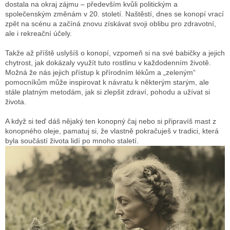
dostala na okraj zájmu – především kvůli politickým a
společenským změnám v 20. století. Naštěstí, dnes se konopí vrací
zpět na scénu a začíná znovu získávat svoji oblibu pro zdravotní,
ale i rekreační účely.
Takže až příště uslyšíš o konopí, vzpomeň si na své babičky a jejich
chytrost, jak dokázaly využít tuto rostlinu v každodenním životě.
Možná že nás jejich přístup k přírodním lékům a „zeleným“
pomocníkům může inspirovat k návratu k některým starým, ale
stále platným metodám, jak si zlepšit zdraví, pohodu a užívat si
života.
A když si teď dáš nějaký ten konopný čaj nebo si připravíš mast z
konopného oleje, pamatuj si, že vlastně pokračuješ v tradici, která
byla součástí života lidí po mnoho staletí.