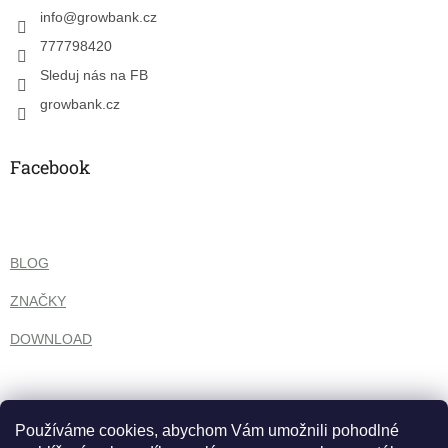
í
info
@
growbank.cz
777798420
Sleduj nás na FB
growbank.cz
Facebook
BLOG
ZNAČKY
DOWNLOAD
Používáme cookies, abychom Vám umožnili pohodlné