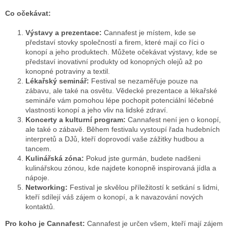
Co očekávat:
Výstavy a prezentace:
Cannafest je místem, kde se
představí stovky společností a firem, které mají co říci o
konopí a jeho produktech. Můžete očekávat výstavy, kde se
představí inovativní produkty od konopných olejů až po
konopné potraviny a textil.
Lékařský seminář:
Festival se nezaměřuje pouze na
zábavu, ale také na osvětu. Vědecké prezentace a lékařské
semináře vám pomohou lépe pochopit potenciální léčebné
vlastnosti konopí a jeho vliv na lidské zdraví.
Koncerty a kulturní program:
Cannafest není jen o konopí,
ale také o zábavě. Během festivalu vystoupí řada hudebních
interpretů a DJů, kteří doprovodí vaše zážitky hudbou a
tancem.
Kulinářská zóna:
Pokud jste gurmán, budete nadšeni
kulinářskou zónou, kde najdete konopně inspirovaná jídla a
nápoje.
Networking:
Festival je skvělou příležitostí k setkání s lidmi,
kteří sdílejí váš zájem o konopí, a k navazování nových
kontaktů.
Pro koho je Cannafest:
Cannafest je určen všem, kteří mají zájem