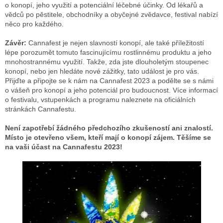
o konopí, jeho využití a potenciální léčebné účinky. Od lékařů a
vědců po pěstitele, obchodníky a obyčejné zvědavce, festival nabízí
něco pro každého.
Závěr:
Cannafest je nejen slavností konopí, ale také příležitostí
lépe porozumět tomuto fascinujícímu rostlinnému produktu a jeho
mnohostrannému využití. Takže, zda jste dlouholetým stoupenec
konopí, nebo jen hledáte nové zážitky, tato událost je pro vás.
Přijďte a připojte se k nám na Cannafest 2023 a podělte se s námi
o vášeň pro konopí a jeho potenciál pro budoucnost. Více informací
o festivalu, vstupenkách a programu naleznete na oficiálních
stránkách Cannafestu.
Není zapotřebí žádného předchozího zkušeností ani znalostí.
Místo je otevřeno všem, kteří mají o konopí zájem. Těšíme se
na vaši účast na Cannafestu 2023!