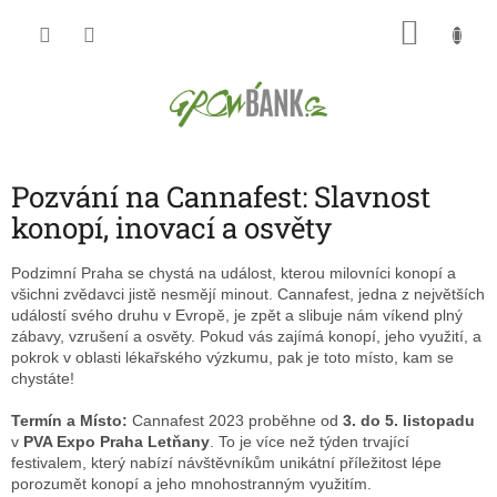
Přejít
NÁKU
na
obsah
KOŠÍK
Pozvání na Cannafest: Slavnost
konopí, inovací a osvěty
Podzimní Praha se chystá na událost, kterou milovníci konopí a
všichni zvědavci jistě nesmějí minout. Cannafest, jedna z největších
událostí svého druhu v Evropě, je zpět a slibuje nám víkend plný
zábavy, vzrušení a osvěty. Pokud vás zajímá konopí, jeho využití, a
pokrok v oblasti lékařského výzkumu, pak je toto místo, kam se
chystáte!
Termín a Místo:
Cannafest 2023 proběhne od
3. do 5. listopadu
v
PVA Expo Praha Letňany
. To je více než týden trvající
festivalem, který nabízí návštěvníkům unikátní příležitost lépe
porozumět konopí a jeho mnohostranným využitím.