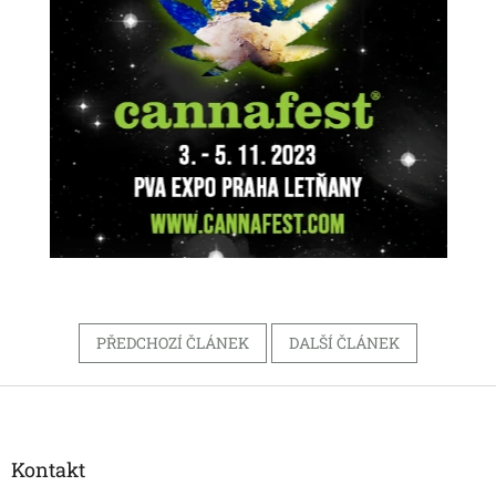
PŘEDCHOZÍ ČLÁNEK
DALŠÍ ČLÁNEK
Z
á
p
a
Kontakt
t