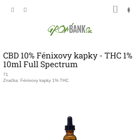
Přejít
NÁKU
na
obsah
KOŠÍK
CBD 10% Fénixovy kapky - THC 1%
10ml Full Spectrum
71
Značka:
Fénixovy kapky 1% THC