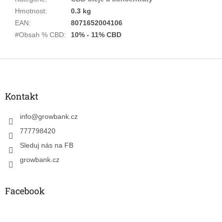
Hmotnost
:
0.3 kg
EAN
:
8071652004106
#Obsah % CBD
:
10% - 11% CBD
Z
á
p
a
Kontakt
t
í
info
@
growbank.cz
777798420
Sleduj nás na FB
growbank.cz
Facebook