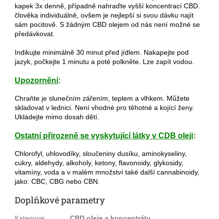
kapek 3x denně, případně nahraďte vyšší koncentrací CBD.
člověka individuálně, ovšem je nejlepší si svou dávku najít
sám pocitově. S žádným CBD olejem od nás není možné se
předávkovat.
Indikujte minimálně 30 minut před jídlem. Nakapejte pod
jazyk, počkejte 1 minutu a poté polkněte. Lze zapít vodou.
Upozornění
:
Chraňte je slunečním zářením, teplem a vlhkem. Můžete
skladovat v lednici. Není vhodné pro těhotné a kojící ženy.
Ukládejte mimo dosah dětí.
Ostatní přirozeně se vyskytující látky v CDB oleji
:
Chlorofyl, uhlovodíky, sloučeniny dusíku, aminokyseliny,
cukry, aldehydy, alkoholy, ketony, flavonoidy, glykosidy,
vitamíny, voda a v malém množství také další cannabinoidy,
jako: CBC, CBG nebo CBN.
Doplňkové parametry
Kategorie
:
CBD oleje a koncentráty