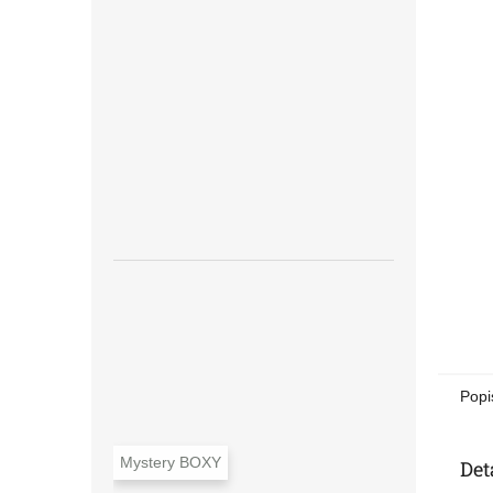
n
e
l
Popi
Mystery BOXY
Det