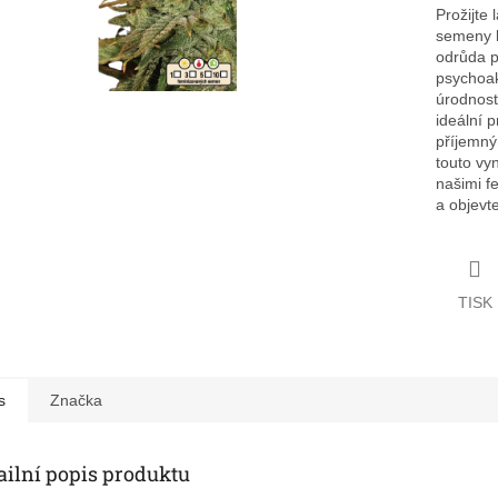
Prožijte
semeny k
odrůda p
psychoak
úrodnost
ideální p
příjemný
touto vyn
našimi f
a objevt
TISK
s
Značka
ailní popis produktu