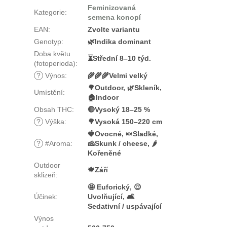
Feminizovaná
Kategorie
:
semena konopí
EAN
:
Zvolte variantu
Genotyp
:
🌿Indika dominant
Doba květu
⏳Střední 8–10 týd.
(fotoperioda)
:
?
Výnos
:
🌾🌾🌾Velmi velký
🌳Outdoor, 🌿Skleník,
Umístění
:
🏠Indoor
Obsah THC
:
🔴Vysoký 18–25 %
?
Výška
:
🌳Vysoká 150–220 cm
🍓Ovocné, 🍬Sladké,
?
#Aroma
:
🧀Skunk / cheese, 🌶️
Kořeněné
Outdoor
🍁Září
sklizeň
:
🤩 Euforický, 😌
Účinek
:
Uvolňující, 🛋️
Sedativní / uspávající
Výnos