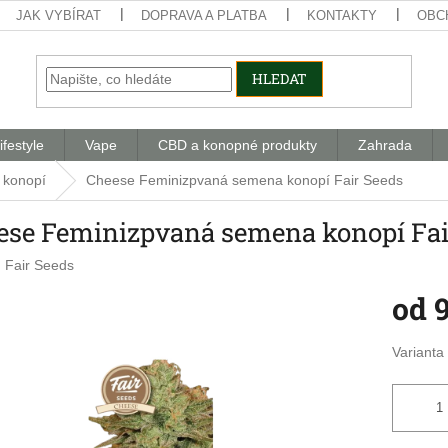
JAK VYBÍRAT
DOPRAVA A PLATBA
KONTAKTY
OBC
HLEDAT
ifestyle
Vape
CBD a konopné produkty
Zahrada
 konopí
Cheese Feminizpvaná semena konopí Fair Seeds
ese Feminizpvaná semena konopí Fai
:
Fair Seeds
od
Měrná
Varianta
cena: