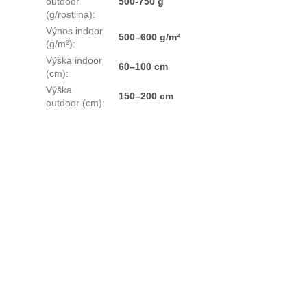
outdoor
500-750 g
(g/rostlina)
:
Výnos indoor
500–600 g/m²
(g/m²)
:
Výška indoor
60–100 cm
(cm)
:
Výška
150–200 cm
outdoor (cm)
: