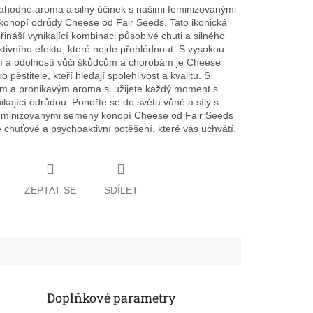
 lahodné aroma a silný účinek s našimi feminizovanými
onopí odrůdy Cheese od Fair Seeds. Tato ikonická
řináší vynikající kombinaci působivé chuti a silného
tivního efektu, které nejde přehlédnout. S vysokou
í a odolností vůči škůdcům a chorobám je Cheese
ro pěstitele, kteří hledají spolehlivost a kvalitu. S
m a pronikavým aroma si užijete každý moment s
ikající odrůdou. Ponořte se do světa vůně a síly s
eminizovanými semeny konopí Cheese od Fair Seeds
e chuťové a psychoaktivní potěšení, které vás uchvátí.
ZEPTAT SE
SDÍLET
Doplňkové parametry