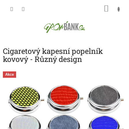
Přejít
NÁKU
na
obsah
KOŠÍK
Cigaretový kapesní popelník
kovový - Různý design
Akce