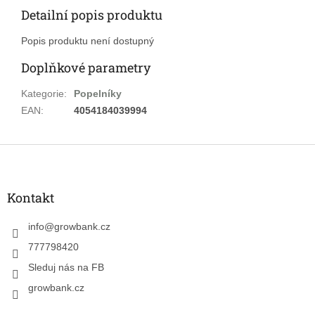
Detailní popis produktu
Popis produktu není dostupný
Doplňkové parametry
Kategorie
:
Popelníky
EAN
:
4054184039994
Z
á
p
a
Kontakt
t
í
info
@
growbank.cz
777798420
Sleduj nás na FB
growbank.cz