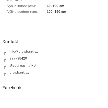
Výška indoor (cm)
:
60–100 cm
Výška outdoor (cm)
:
100–150 cm
Z
á
p
a
Kontakt
t
í
info
@
growbank.cz
777798420
Sleduj nás na FB
growbank.cz
Facebook