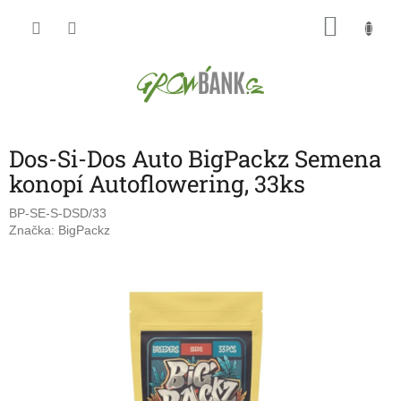
Přejít
NÁKU
na
obsah
KOŠÍK
Dos-Si-Dos Auto BigPackz Semena
konopí Autoflowering, 33ks
BP-SE-S-DSD/33
Značka:
BigPackz