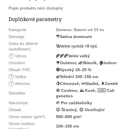
Popis produktu není dostupný
Doplňkové parametry
Kategorie
:
Semena: Balení od 25 ks
Genotyp
:
🌴Sativa dominant
Doba do sklizně
🚀Velmi rychlá <9 týd.
(autoflower)
:
?
Výnos
:
🌾🌾🌾Velmi velký
Umístění
:
🌳Outdoor, 🌿Skleník, 🏠Indoor
Obsah THC
:
🔴Vysoký 18–25 %
?
Výška
:
🌿Střední 100–150 cm
?
#Aroma
:
🍋Citrusové, 🍬Sladké, 🌲Zemité
🍪 Cookies, ⛰️ Kush, 🇺🇸 Cali
Genetika
:
genetics
Náročnost
:
🌱 Pro začátečníky
Účinek
:
😊 Šťastný, 😌 Uvolňující
Výnos indoor (g/m²)
:
500–600 g/m²
Výnos outdoor
100–150 cm
(g/rostlina)
: