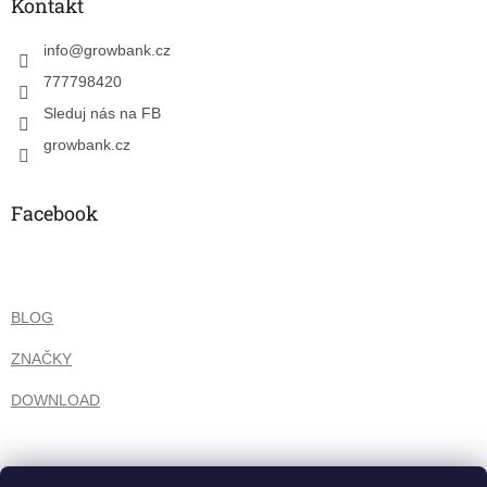
a
Kontakt
t
í
info
@
growbank.cz
777798420
Sleduj nás na FB
growbank.cz
Facebook
BLOG
ZNAČKY
DOWNLOAD