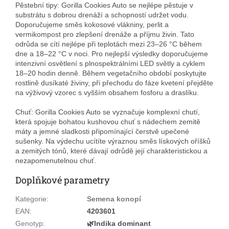
Pěstební tipy: Gorilla Cookies Auto se nejlépe pěstuje v
substrátu s dobrou drenáží a schopností udržet vodu.
Doporučujeme směs kokosové vlákniny, perlit a
vermikompost pro zlepšení drenáže a příjmu živin. Tato
odrůda se cítí nejlépe při teplotách mezi 23–26 °C během
dne a 18–22 °C v noci. Pro nejlepší výsledky doporučujeme
intenzivní osvětlení s plnospektrálními LED světly a cyklem
18–20 hodin denně. Během vegetačního období poskytujte
rostlině dusíkaté živiny, při přechodu do fáze kvetení přejděte
na výživový vzorec s vyšším obsahem fosforu a draslíku.
Chuť: Gorilla Cookies Auto se vyznačuje komplexní chutí,
která spojuje bohatou kushovou chuť s nádechem zemitě
máty a jemné sladkosti připomínající čerstvě upečené
sušenky. Na výdechu ucítíte výraznou směs lískových oříšků
a zemitých tónů, které dávají odrůdě její charakteristickou a
nezapomenutelnou chuť.
Doplňkové parametry
Kategorie
:
Semena konopí
EAN
:
4203601
Genotyp
:
🌿Indika dominant