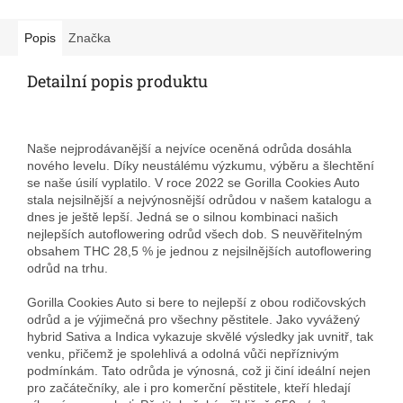
Popis
Značka
Detailní popis produktu
Naše nejprodávanější a nejvíce oceněná odrůda dosáhla
nového levelu. Díky neustálému výzkumu, výběru a šlechtění
se naše úsilí vyplatilo. V roce 2022 se Gorilla Cookies Auto
stala nejsilnější a nejvýnosnější odrůdou v našem katalogu a
dnes je ještě lepší. Jedná se o silnou kombinaci našich
nejlepších autoflowering odrůd všech dob. S neuvěřitelným
obsahem THC 28,5 % je jednou z nejsilnějších autoflowering
odrůd na trhu.
Gorilla Cookies Auto si bere to nejlepší z obou rodičovských
odrůd a je výjimečná pro všechny pěstitele. Jako vyvážený
hybrid Sativa a Indica vykazuje skvělé výsledky jak uvnitř, tak
venku, přičemž je spolehlivá a odolná vůči nepříznivým
podmínkám. Tato odrůda je výnosná, což ji činí ideální nejen
pro začátečníky, ale i pro komerční pěstitele, kteří hledají