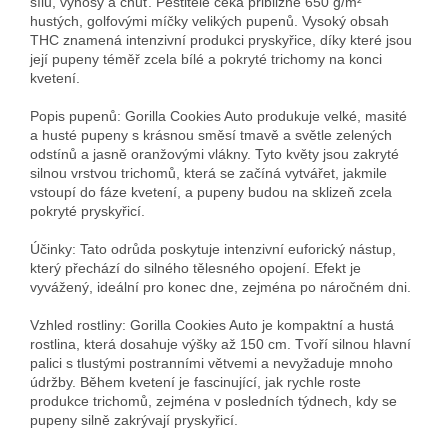
sílu, výnosy a chuť. Pěstitele čeká přibližně 650 g/m²
hustých, golfovými míčky velikých pupenů. Vysoký obsah
THC znamená intenzivní produkci pryskyřice, díky které jsou
její pupeny téměř zcela bílé a pokryté trichomy na konci
kvetení.
Popis pupenů: Gorilla Cookies Auto produkuje velké, masité
a husté pupeny s krásnou směsí tmavě a světle zelených
odstínů a jasně oranžovými vlákny. Tyto květy jsou zakryté
silnou vrstvou trichomů, která se začíná vytvářet, jakmile
vstoupí do fáze kvetení, a pupeny budou na sklizeň zcela
pokryté pryskyřicí.
Účinky: Tato odrůda poskytuje intenzivní euforický nástup,
který přechází do silného tělesného opojení. Efekt je
vyvážený, ideální pro konec dne, zejména po náročném dni.
Vzhled rostliny: Gorilla Cookies Auto je kompaktní a hustá
rostlina, která dosahuje výšky až 150 cm. Tvoří silnou hlavní
palici s tlustými postranními větvemi a nevyžaduje mnoho
údržby. Během kvetení je fascinující, jak rychle roste
produkce trichomů, zejména v posledních týdnech, kdy se
pupeny silně zakrývají pryskyřicí.