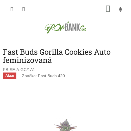
Přejít
NÁKU
na
obsah
KOŠÍK
Fast Buds Gorilla Cookies Auto
feminizovaná
FB-SE-A-GC/1A1
Značka:
Fast Buds 420
Akce