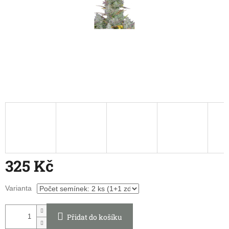
325 Kč
Měrná
Varianta
cena:
Přidat do košíku