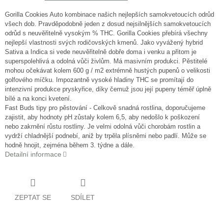
Gorilla Cookies Auto kombinace našich nejlepších samokvetoucích odrůd
všech dob. Pravděpodobně jeden z dosud nejsilnějších samokvetoucích
odrůd s neuvěřitelně vysokým % THC. Gorilla Cookies přebírá všechny
nejlepší vlastnosti svých rodičovských kmenů. Jako vyvážený hybrid
Sativa a Indica si vede neuvěřitelně dobře doma i venku a přitom je
superspolehlivá a odolná vůči živlům. Má masivním produkci. Pěstitelé
mohou očekávat kolem 600 g / m2 extrémně hustých pupenů o velikosti
golfového míčku. Impozantně vysoké hladiny THC se promítají do
intenzivní produkce pryskyřice, díky čemuž jsou její pupeny téměř úplně
bílé a na konci kvetení.
Fast Buds tipy pro pěstování - Celkově snadná rostlina, doporučujeme
zajistit, aby hodnoty pH zůstaly kolem 6,5, aby nedošlo k poškození
nebo zakrnění růstu rostliny. Je velmi odolná vůči chorobám rostlin a
vydrží chladnější podnebí, aniž by trpěla plísněmi nebo padlí. Může se
hodně hnojit, zejména během 3. týdne a dále.
Detailní informace
ZEPTAT SE
SDÍLET