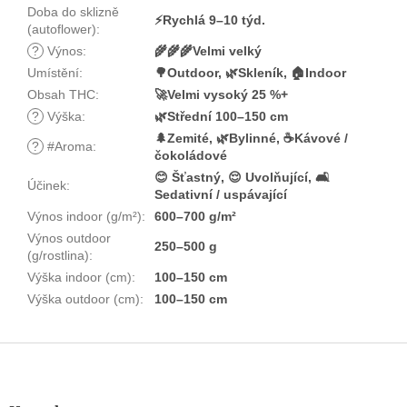
Doba do sklizně
⚡Rychlá 9–10 týd.
(autoflower)
:
?
Výnos
:
🌾🌾🌾Velmi velký
Umístění
:
🌳Outdoor, 🌿Skleník, 🏠Indoor
Obsah THC
:
🚀Velmi vysoký 25 %+
?
Výška
:
🌿Střední 100–150 cm
🌲Zemité, 🌿Bylinné, ☕Kávové /
?
#Aroma
:
čokoládové
😊 Šťastný, 😌 Uvolňující, 🛋️
Účinek
:
Sedativní / uspávající
Výnos indoor (g/m²)
:
600–700 g/m²
Výnos outdoor
250–500 g
(g/rostlina)
:
Výška indoor (cm)
:
100–150 cm
Výška outdoor (cm)
:
100–150 cm
Z
á
p