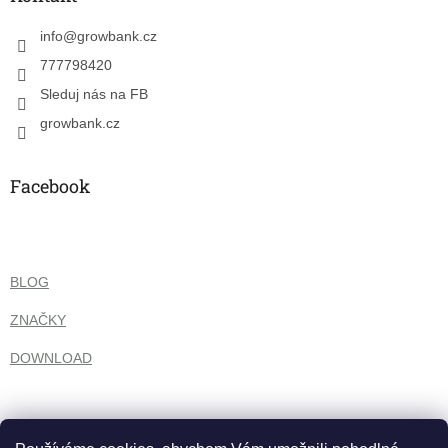
t
í
info
@
growbank.cz
777798420
Sleduj nás na FB
growbank.cz
Facebook
BLOG
ZNAČKY
DOWNLOAD