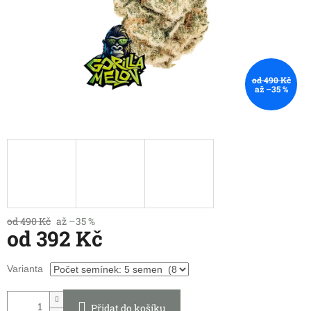
od 490 Kč
až –35 %
od 490 Kč
až –35 %
od
392 Kč
Měrná
Varianta
cena:
Přidat do košíku