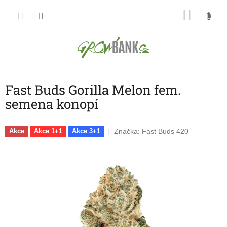
Přejít
NÁKU
na
obsah
KOŠÍK
Fast Buds Gorilla Melon fem.
semena konopí
Značka:
Fast Buds 420
Akce
Akce 1+1
Akce 3+1