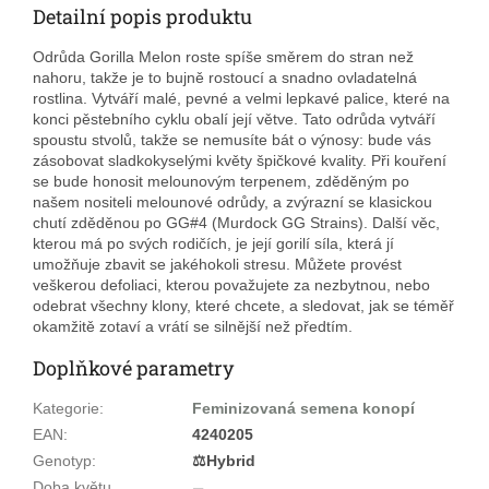
Detailní popis produktu
Odrůda Gorilla Melon roste spíše směrem do stran než
nahoru, takže je to bujně rostoucí a snadno ovladatelná
rostlina. Vytváří malé, pevné a velmi lepkavé palice, které na
konci pěstebního cyklu obalí její větve. Tato odrůda vytváří
spoustu stvolů, takže se nemusíte bát o výnosy: bude vás
zásobovat sladkokyselými květy špičkové kvality. Při kouření
se bude honosit melounovým terpenem, zděděným po
našem nositeli melounové odrůdy, a zvýrazní se klasickou
chutí zděděnou po GG#4 (Murdock GG Strains). Další věc,
kterou má po svých rodičích, je její gorilí síla, která jí
umožňuje zbavit se jakéhokoli stresu. Můžete provést
veškerou defoliaci, kterou považujete za nezbytnou, nebo
odebrat všechny klony, které chcete, a sledovat, jak se téměř
okamžitě zotaví a vrátí se silnější než předtím.
Doplňkové parametry
Kategorie
:
Feminizovaná semena konopí
EAN
:
4240205
Genotyp
:
⚖️Hybrid
Doba květu