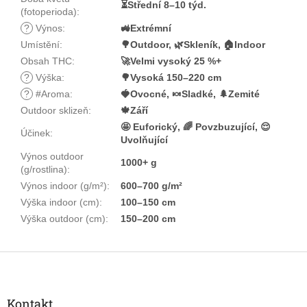
⏳Střední 8–10 týd.
(fotoperioda)
:
?
Výnos
:
🚜Extrémní
Umístění
:
🌳Outdoor, 🌿Skleník, 🏠Indoor
Obsah THC
:
🚀Velmi vysoký 25 %+
?
Výška
:
🌳Vysoká 150–220 cm
?
#Aroma
:
🍓Ovocné, 🍬Sladké, 🌲Zemité
Outdoor sklizeň
:
🍁Září
🤩 Euforický, 🌈 Povzbuzující, 😌
Účinek
:
Uvolňující
Výnos outdoor
1000+ g
(g/rostlina)
:
Výnos indoor (g/m²)
:
600–700 g/m²
Výška indoor (cm)
:
100–150 cm
Výška outdoor (cm)
:
150–200 cm
Z
á
p
a
Kontakt