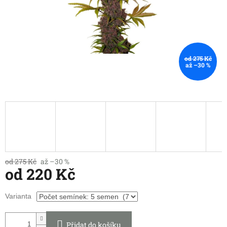
od 275 Kč
až –30 %
od 275 Kč
až –30 %
od
220 Kč
Měrná
Varianta
cena:
Přidat do košíku