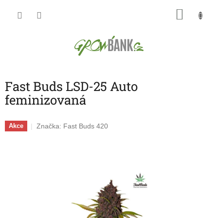
Přejít
NÁKU
na
obsah
KOŠÍK
Fast Buds LSD-25 Auto
feminizovaná
Značka:
Fast Buds 420
Akce