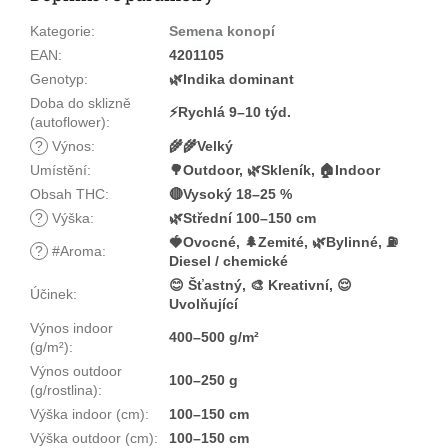
Kategorie
:
Semena konopí
EAN
:
4201105
Genotyp
:
🌿Indika dominant
Doba do sklizně
⚡Rychlá 9–10 týd.
(autoflower)
:
?
Výnos
:
🌾🌾Velký
Umístění
:
🌳Outdoor, 🌿Skleník, 🏠Indoor
Obsah THC
:
🔴Vysoký 18–25 %
?
Výška
:
🌿Střední 100–150 cm
🍓Ovocné, 🌲Zemité, 🌿Bylinné, ⛽
?
#Aroma
:
Diesel / chemické
😊 Šťastný, 🎨 Kreativní, 😌
Účinek
:
Uvolňující
Výnos indoor
400–500 g/m²
(g/m²)
:
Výnos outdoor
100–250 g
(g/rostlina)
:
Výška indoor (cm)
:
100–150 cm
Výška outdoor (cm)
:
100–150 cm