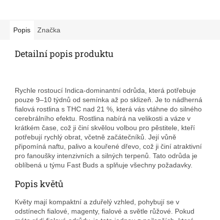
Popis
Značka
Detailní popis produktu
Rychle rostoucí Indica-dominantní odrůda, která potřebuje
pouze 9–10 týdnů od semínka až po sklizeň. Je to nádherná
fialová rostlina s THC nad 21 %, která vás vtáhne do silného
cerebrálního efektu. Rostlina nabírá na velikosti a váze v
krátkém čase, což ji činí skvělou volbou pro pěstitele, kteří
potřebují rychlý obrat, včetně začátečníků. Její vůně
připomíná naftu, palivo a kouřené dřevo, což ji činí atraktivní
pro fanoušky intenzivních a silných terpenů. Tato odrůda je
oblíbená u týmu Fast Buds a splňuje všechny požadavky.
Popis květů
Květy mají kompaktní a zduřelý vzhled, pohybují se v
odstínech fialové, magenty, fialové a světle růžové. Pokud