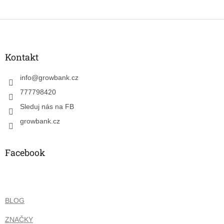
Z
á
p
a
Kontakt
t
í
info
@
growbank.cz
777798420
Sleduj nás na FB
growbank.cz
Facebook
BLOG
ZNAČKY