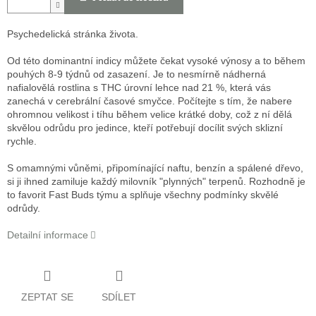
Psychedelická stránka života.
Od této dominantní indicy můžete čekat vysoké výnosy a to během
pouhých 8-9 týdnů od zasazení. Je to nesmírně nádherná
nafialovělá rostlina s THC úrovní lehce nad 21 %, která vás
zanechá v cerebrální časové smyčce. Počítejte s tím, že nabere
ohromnou velikost i tíhu během velice krátké doby, což z ní dělá
skvělou odrůdu pro jedince, kteří potřebují docílit svých sklizní
rychle.
S omamnými vůněmi, připomínající naftu, benzín a spálené dřevo,
si ji ihned zamiluje každý milovník "plynných" terpenů. Rozhodně je
to favorit Fast Buds týmu a splňuje všechny podmínky skvělé
odrůdy.
Detailní informace
ZEPTAT SE
SDÍLET