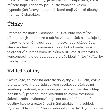
máte rádi fialové odrůdy, je tato jednou z nejlepších, které
můžete najít. Trichomy jsou hustě zabalené kolem
hypnotických fialových pupenů, které mají výrazně dlouhý a
hromadný charakter.
Účinky
Přestože má Indica vlastnosti, LSD-25 Auto vás může
přenést do jiné dimenze a udržet vás tam. Jak naznačuje její
název, je to silně halucinogenní a psychedelická odrůda,
která je ideální pro zkušené kuřáky. Pokud máte vysokou
toleranci vůči intenzivním účinkům a užíváte si kreativitu a
koncentraci, tato odrůda bude pro vás ideální. Noví kuřáci by
měli být opatrní.
Vzhled rostliny
Očekávejte, že rostlina doroste do výšky 70–120 cm, což je
pro autoflowering odrůdu celkem vysoké. Je však velmi
snadné ji pěstovat, a je ideální pro začátečníky, kteří chtějí
naplnit svůj pěstební stan kvalitními fialovými rostlinami.
Jakmile začne květenství, pigment se změní na různé
odstíny fialové a růžové, což ji činí atraktivní na pohled.
Výnosy 400–500 g/m² lze dosáhnout již za 9–10 týdnů a díky