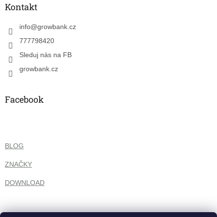
a
Kontakt
t
í
info
@
growbank.cz
777798420
Sleduj nás na FB
growbank.cz
Facebook
BLOG
ZNAČKY
DOWNLOAD