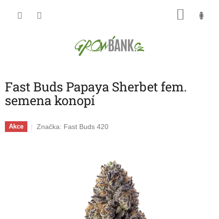
Přejít
NÁKU
na
obsah
KOŠÍK
Fast Buds Papaya Sherbet fem.
semena konopí
Značka:
Fast Buds 420
Akce