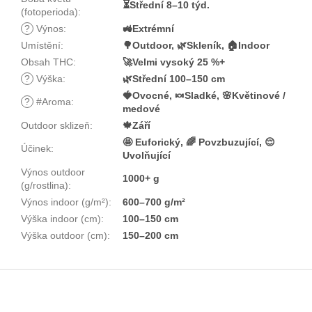
⏳Střední 8–10 týd.
(fotoperioda)
:
?
Výnos
:
🚜Extrémní
Umístění
:
🌳Outdoor, 🌿Skleník, 🏠Indoor
Obsah THC
:
🚀Velmi vysoký 25 %+
?
Výška
:
🌿Střední 100–150 cm
🍓Ovocné, 🍬Sladké, 🌸Květinové /
?
#Aroma
:
medové
Outdoor sklizeň
:
🍁Září
🤩 Euforický, 🌈 Povzbuzující, 😌
Účinek
:
Uvolňující
Výnos outdoor
1000+ g
(g/rostlina)
:
Výnos indoor (g/m²)
:
600–700 g/m²
Výška indoor (cm)
:
100–150 cm
Výška outdoor (cm)
:
150–200 cm
Z
á
p