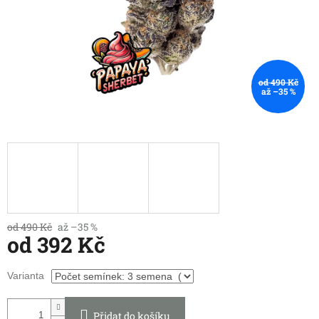
od 490 Kč
až –35 %
od 490 Kč
až –35 %
od
392 Kč
Měrná
Varianta
cena:
Přidat do košíku