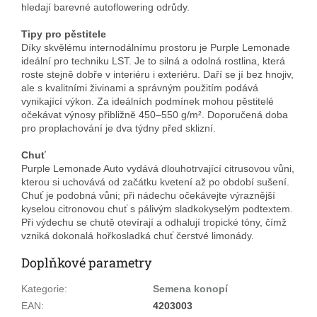
hledají barevné autoflowering odrůdy.
Tipy pro pěstitele
Díky skvělému internodálnímu prostoru je Purple Lemonade
ideální pro techniku LST. Je to silná a odolná rostlina, která
roste stejně dobře v interiéru i exteriéru. Daří se jí bez hnojiv,
ale s kvalitními živinami a správným použitím podává
vynikající výkon. Za ideálních podmínek mohou pěstitelé
očekávat výnosy přibližně 450–550 g/m². Doporučená doba
pro proplachování je dva týdny před sklizní.
Chuť
Purple Lemonade Auto vydává dlouhotrvající citrusovou vůni,
kterou si uchovává od začátku kvetení až po období sušení.
Chuť je podobná vůni; při nádechu očekávejte výraznější
kyselou citronovou chuť s pálivým sladkokyselým podtextem.
Při výdechu se chutě otevírají a odhalují tropické tóny, čímž
vzniká dokonalá hořkosladká chuť čerstvé limonády.
Doplňkové parametry
Kategorie
:
Semena konopí
EAN
:
4203003