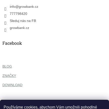
t
í
info
@
growbank.cz
777798420
Sleduj nás na FB
growbank.cz
Facebook
BLOG
ZNAČKY
DOWNLOAD
Používáme cookies, abychom Vám umožnili pohodlné