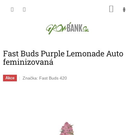
Přejít
NÁKU
na
obsah
KOŠÍK
Fast Buds Purple Lemonade Auto
feminizovaná
Značka:
Fast Buds 420
Akce