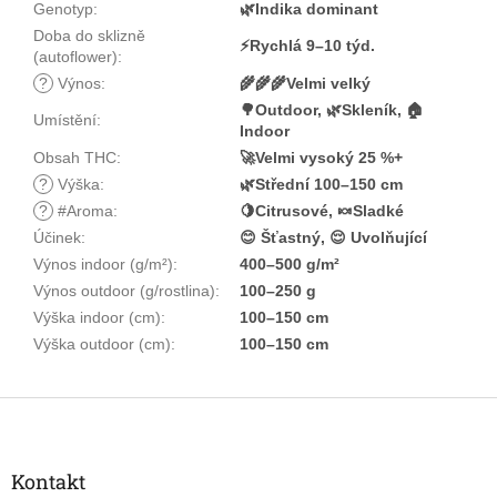
Genotyp
:
🌿Indika dominant
Doba do sklizně
⚡Rychlá 9–10 týd.
(autoflower)
:
?
Výnos
:
🌾🌾🌾Velmi velký
🌳Outdoor, 🌿Skleník, 🏠
Umístění
:
Indoor
Obsah THC
:
🚀Velmi vysoký 25 %+
?
Výška
:
🌿Střední 100–150 cm
?
#Aroma
:
🍋Citrusové, 🍬Sladké
Účinek
:
😊 Šťastný, 😌 Uvolňující
Výnos indoor (g/m²)
:
400–500 g/m²
Výnos outdoor (g/rostlina)
:
100–250 g
Výška indoor (cm)
:
100–150 cm
Výška outdoor (cm)
:
100–150 cm
Z
á
p
a
Kontakt