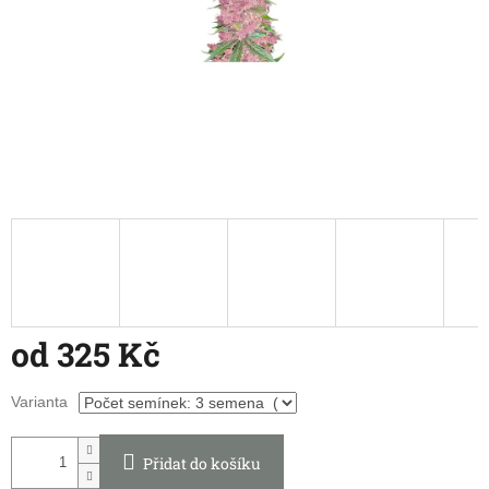
od
325 Kč
Měrná
Varianta
cena:
Přidat do košíku