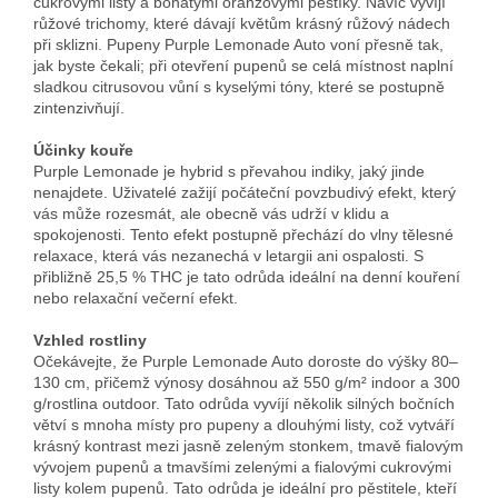
cukrovými listy a bohatými oranžovými pestíky. Navíc vyvíjí
růžové trichomy, které dávají květům krásný růžový nádech
při sklizni. Pupeny Purple Lemonade Auto voní přesně tak,
jak byste čekali; při otevření pupenů se celá místnost naplní
sladkou citrusovou vůní s kyselými tóny, které se postupně
zintenzivňují.
Účinky kouře
Purple Lemonade je hybrid s převahou indiky, jaký jinde
nenajdete. Uživatelé zažijí počáteční povzbudivý efekt, který
vás může rozesmát, ale obecně vás udrží v klidu a
spokojenosti. Tento efekt postupně přechází do vlny tělesné
relaxace, která vás nezanechá v letargii ani ospalosti. S
přibližně 25,5 % THC je tato odrůda ideální na denní kouření
nebo relaxační večerní efekt.
Vzhled rostliny
Očekávejte, že Purple Lemonade Auto doroste do výšky 80–
130 cm, přičemž výnosy dosáhnou až 550 g/m² indoor a 300
g/rostlina outdoor. Tato odrůda vyvíjí několik silných bočních
větví s mnoha místy pro pupeny a dlouhými listy, což vytváří
krásný kontrast mezi jasně zeleným stonkem, tmavě fialovým
vývojem pupenů a tmavšími zelenými a fialovými cukrovými
listy kolem pupenů. Tato odrůda je ideální pro pěstitele, kteří