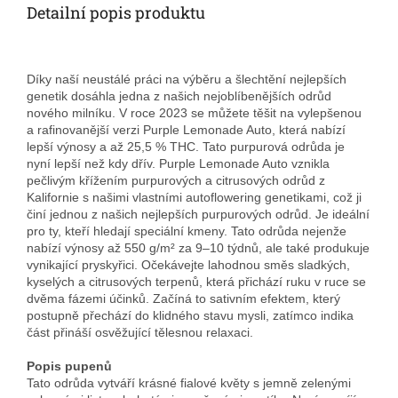
Detailní popis produktu
Díky naší neustálé práci na výběru a šlechtění nejlepších
genetik dosáhla jedna z našich nejoblíbenějších odrůd
nového milníku. V roce 2023 se můžete těšit na vylepšenou
a rafinovanější verzi Purple Lemonade Auto, která nabízí
lepší výnosy a až 25,5 % THC. Tato purpurová odrůda je
nyní lepší než kdy dřív. Purple Lemonade Auto vznikla
pečlivým křížením purpurových a citrusových odrůd z
Kalifornie s našimi vlastními autoflowering genetikami, což ji
činí jednou z našich nejlepších purpurových odrůd. Je ideální
pro ty, kteří hledají speciální kmeny. Tato odrůda nejenže
nabízí výnosy až 550 g/m² za 9–10 týdnů, ale také produkuje
vynikající pryskyřici. Očekávejte lahodnou směs sladkých,
kyselých a citrusových terpenů, která přichází ruku v ruce se
dvěma fázemi účinků. Začíná to sativním efektem, který
postupně přechází do klidného stavu mysli, zatímco indika
část přináší osvěžující tělesnou relaxaci.
Popis pupenů
Tato odrůda vytváří krásné fialové květy s jemně zelenými