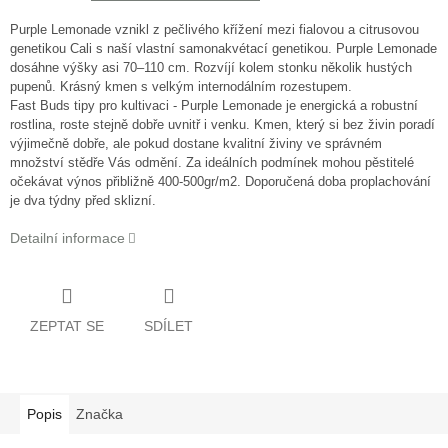
Purple Lemonade vznikl z pečlivého křížení mezi fialovou a citrusovou
genetikou Cali s naší vlastní samonakvétací genetikou. Purple Lemonade
dosáhne výšky asi 70–110 cm. Rozvíjí kolem stonku několik hustých
pupenů. Krásný kmen s velkým internodálním rozestupem.
Fast Buds tipy pro kultivaci - Purple Lemonade je energická a robustní
rostlina, roste stejně dobře uvnitř i venku. Kmen, který si bez živin poradí
výjimečně dobře, ale pokud dostane kvalitní živiny ve správném
množství stědře Vás odmění. Za ideálních podmínek mohou pěstitelé
očekávat výnos přibližně 400-500gr/m2. Doporučená doba proplachování
je dva týdny před sklizní.
Detailní informace
ZEPTAT SE
SDÍLET
Popis
Značka