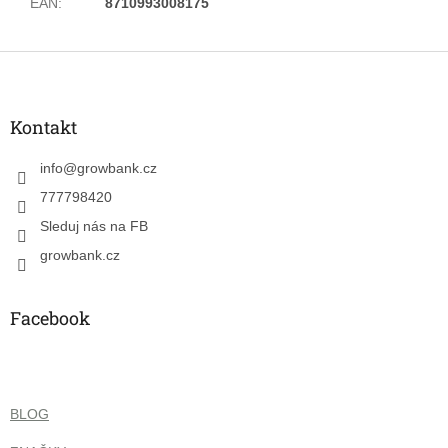
EAN
:
8710993008175
Z
á
p
a
Kontakt
t
í
info
@
growbank.cz
777798420
Sleduj nás na FB
growbank.cz
Facebook
BLOG