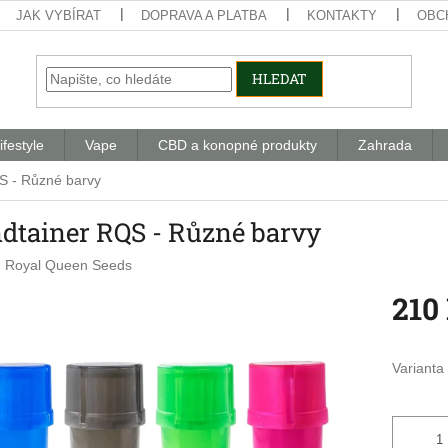
JAK VYBÍRAT
DOPRAVA A PLATBA
KONTAKTY
OBC
HLEDAT
ifestyle
Vape
CBD a konopné produkty
Zahrada
S - Různé barvy
ndtainer RQS - Různé barvy
:
Royal Queen Seeds
210
Měrná
cena:
Varianta