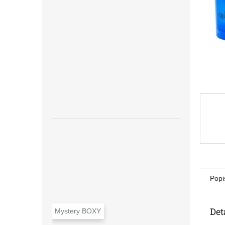
n
e
l
Popi
Det
Mystery BOXY