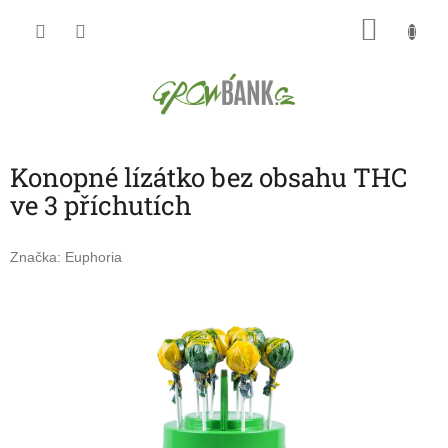
Přejít
NÁKU
na
obsah
KOŠÍK
Konopné lízátko bez obsahu THC
ve 3 příchutích
Značka:
Euphoria