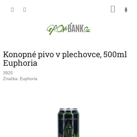
Přejít
NÁKU
na
obsah
KOŠÍK
Konopné pivo v plechovce, 500ml
Euphoria
3925
Značka:
Euphoria