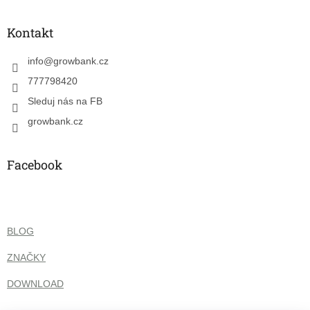
á
p
a
Kontakt
t
í
info
@
growbank.cz
777798420
Sleduj nás na FB
growbank.cz
Facebook
BLOG
ZNAČKY
DOWNLOAD