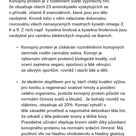
Konopný protein je v rostlinném světě vyjímečný tím,
že obsahuje všech 23 aminokyselin vyskytujících se
v přírodě, včetně 8 esenciálních, které jsou pro tělo
nezbytné. Kromě toho v něm naleznete dokonalou
rovnováhu všech nenasycených mastných kyselin omega 3,
6 a 9. Z nich např. kyselina linolová a kyselina linolenová jsou
nezbytné pro výměnu elektrických impulsů ve tkáních.
Konopný protein je získáván rozmělněním konopných
semínek rostlin cannabis sativa. Konopí je
výborným zdrojem proteinů biologické kvality, což
ocení zejména vegani, sportovci a lidé věnující
se silovým sportům, rovněž i starší lidé a děti.
Je ideálním doplňkem pro ty, kteří chtějí kvalitní výživu
pro tvorbu a regeneraci svalové hmoty a posílení
celého organismu, protože konopný protein působí na
normální činnost svalů a kloubů. Je bohatý rovněž na
vlákninu, obsahuje až 20%. Konopí vytváří v
těle zásadité prostředí a napomáhá detoxikaci těla tím,
že odvádí z těla jedovaté toxiny a těžké kovy.
Pravidelné užívání zlepšuje krevní oběh díky působení
konopného proteinu na normální srdeční činnost. Má
pozitivní vliv na hladinu cholesterolu a hladiny glukózy