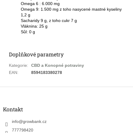
Omega 6 : 6.000 mg
Omega 9: 1.500 mg
z toho nasycené mastné kyseliny
1,2 g
Sacharidy 9 g, z toho cukr 7 g
Vláknina: 25 g
Sůl: 0 g
Doplňkové parametry
Kategorie
:
CBD a Konopné potraviny
EAN
:
8594183380278
Z
á
p
a
Kontakt
t
í
info
@
growbank.cz
777798420