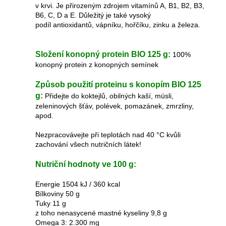
v krvi. Je přirozeným zdrojem vitamínů A, B1, B2, B3,
B6, C, D a E. Důležitý je také vysoký
podíl antioxidantů, vápníku, hořčíku, zinku a železa.
Složení konopný protein BIO 125 g:
100%
konopný protein z konopných semínek
Způsob použití proteinu s konopím BIO 125
g:
Přidejte do koktejlů, obilných kaší, müsli,
zeleninových šťáv, polévek, pomazánek, zmrzliny,
apod.
Nezpracovávejte při teplotách nad 40 °C kvůli
zachování všech nutričních látek!
Nutriční hodnoty ve 100 g:
Energie 1504 kJ / 360 kcal
Bílkoviny 50 g
Tuky 11 g
z toho nenasycené mastné kyseliny 9,8 g
Omega 3: 2.300 mg