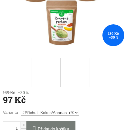
139 Kč
–30 %
139 Kč
–30 %
97 Kč
Měrná
Varianta
cena:
Přidat do košíku