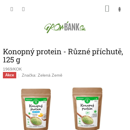
Přejít
NÁKU
na
obsah
KOŠÍK
Konopný protein - Různé příchutě,
125 g
1969/KOK
Značka:
Zelená Země
Akce