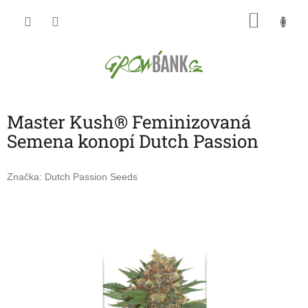
Přejít
NÁKU
na
obsah
KOŠÍK
Master Kush® Feminizovaná
Semena konopí Dutch Passion
Značka:
Dutch Passion Seeds