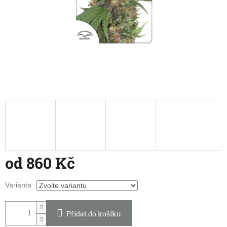
od
860 Kč
Měrná
Varianta
cena:
Přidat do košíku