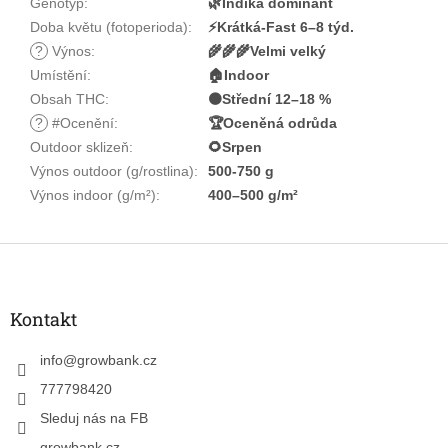
Genotyp
:
🌿Indika dominant
Doba květu (fotoperioda)
:
⚡Krátká-Fast 6–8 týd.
?
Výnos
:
🌾🌾🌾Velmi velký
Umístění
:
🏠Indoor
Obsah THC
:
🟠Střední 12–18 %
?
#Ocenění
:
🏆Oceněná odrůda
Outdoor sklizeň
:
🌻Srpen
Výnos outdoor (g/rostlina)
:
500-750 g
Výnos indoor (g/m²)
:
400–500 g/m²
Z
á
p
a
Kontakt
t
í
info
@
growbank.cz
777798420
Sleduj nás na FB
growbank.cz