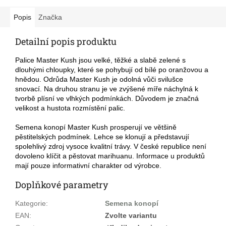
Popis
Značka
Detailní popis produktu
Palice Master Kush jsou velké, těžké a slabě zelené s
dlouhými chloupky, které se pohybují od bílé po oranžovou a
hnědou. Odrůda Master Kush je odolná vůči svilušce
snovací. Na druhou stranu je ve zvýšené míře náchylná k
tvorbě plísní ve vlhkých podmínkách. Důvodem je značná
velikost a hustota rozmístění palic.
Semena konopí Master Kush prosperují ve většině
pěstitelských podmínek. Lehce se klonují a představují
spolehlivý zdroj vysoce kvalitní trávy. V české republice není
dovoleno klíčit a pěstovat marihuanu. Informace u produktů
mají pouze informativní charakter od výrobce.
Doplňkové parametry
Kategorie
:
Semena konopí
EAN
:
Zvolte variantu