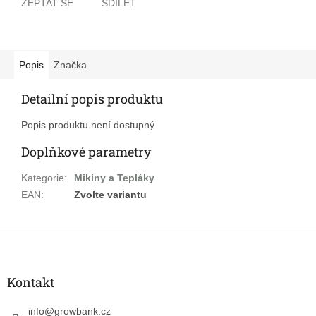
ZEPTAT SE
SDÍLET
Popis
Značka
Detailní popis produktu
Popis produktu není dostupný
Doplňkové parametry
Kategorie
:
Mikiny a Tepláky
EAN
:
Zvolte variantu
Z
á
p
a
Kontakt
t
í
info
@
growbank.cz