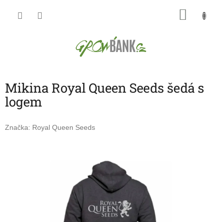
Přejít
NÁKU
na
obsah
KOŠÍK
Mikina Royal Queen Seeds šedá s
logem
Značka:
Royal Queen Seeds