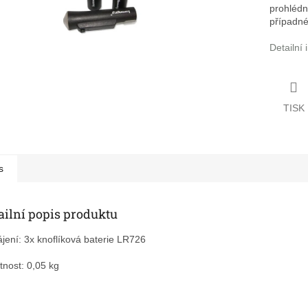
prohlédn
případné
Detailní
TISK
s
ailní popis produktu
jení:
3x knoflíková baterie LR726
nost:
0,05 kg