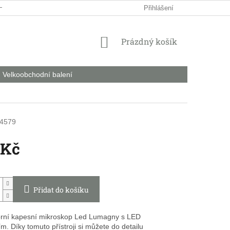
HODNÍ PODMÍNKY
PODMÍNKY OCHRANY OSOBNÍCH ÚDAJŮ
Přihlášení
NÁKUPNÍ
Prázdný košík
KOŠÍK
Velkoobchodní balení
4579
 Kč
Přidat do košíku
rní kapesní mikroskop Led Lumagny s LED
m. Díky tomuto přístroji si můžete do detailu