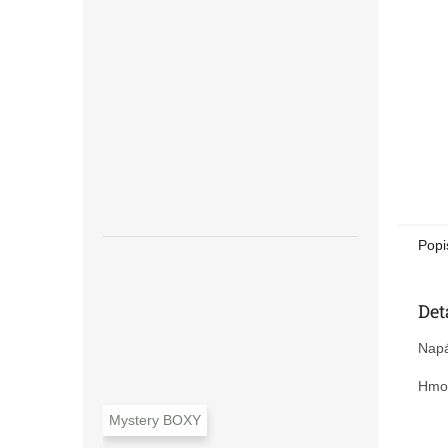
n
e
l
Popi
Det
Napá
Hmot
Mystery BOXY