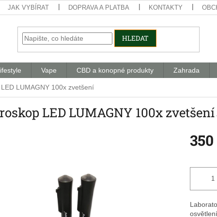
JAK VYBÍRAT
DOPRAVA A PLATBA
KONTAKTY
OBC
HLEDAT
ifestyle
Vape
CBD a konopné produkty
Zahrada
p LED LUMAGNY 100x zvetšení
roskop LED LUMAGNY 100x zvetšení
350
Měrná
cena:
Laborato
osvětlení