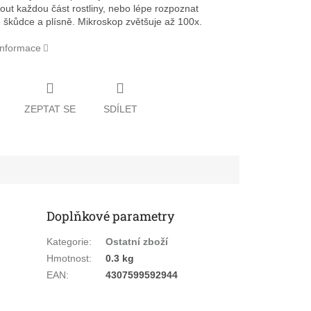
out každou část rostliny, nebo lépe rozpoznat
 škůdce a plísně. Mikroskop zvětšuje až 100x.
 informace
ZEPTAT SE
SDÍLET
Doplňkové parametry
Kategorie
:
Ostatní zboží
Hmotnost
:
0.3 kg
EAN
:
4307599592944