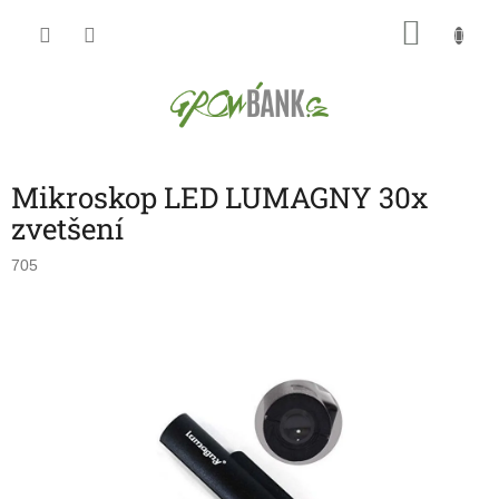
Přejít
NÁKU
na
obsah
KOŠÍK
Mikroskop LED LUMAGNY 30x
zvetšení
705