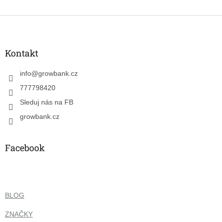
Z
á
p
a
Kontakt
t
í
info
@
growbank.cz
777798420
Sleduj nás na FB
growbank.cz
Facebook
BLOG
ZNAČKY