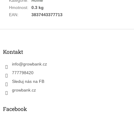
Kategorie
:
Home
Hmotnost
:
0.3 kg
EAN
:
3837443377713
Z
á
p
a
Kontakt
t
í
info
@
growbank.cz
777798420
Sleduj nás na FB
growbank.cz
Facebook