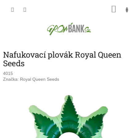
Přejít
NÁKU
na
obsah
KOŠÍK
Nafukovací plovák Royal Queen
Seeds
4015
Značka:
Royal Queen Seeds