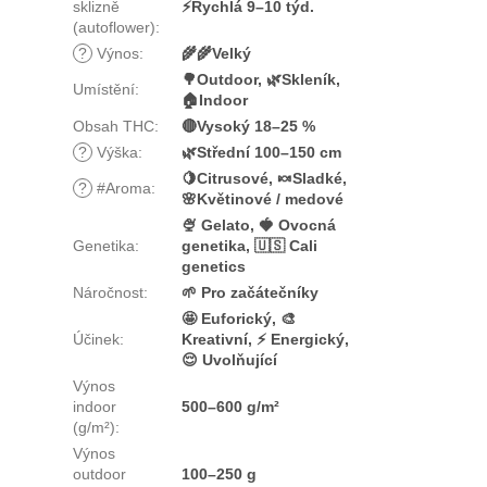
sklizně
⚡Rychlá 9–10 týd.
(autoflower)
:
?
Výnos
:
🌾🌾Velký
🌳Outdoor, 🌿Skleník,
Umístění
:
🏠Indoor
Obsah THC
:
🔴Vysoký 18–25 %
?
Výška
:
🌿Střední 100–150 cm
🍋Citrusové, 🍬Sladké,
?
#Aroma
:
🌸Květinové / medové
🍨 Gelato, 🍓 Ovocná
Genetika
:
genetika, 🇺🇸 Cali
genetics
Náročnost
:
🌱 Pro začátečníky
🤩 Euforický, 🎨
Účinek
:
Kreativní, ⚡ Energický,
😌 Uvolňující
Výnos
indoor
500–600 g/m²
(g/m²)
:
Výnos
outdoor
100–250 g