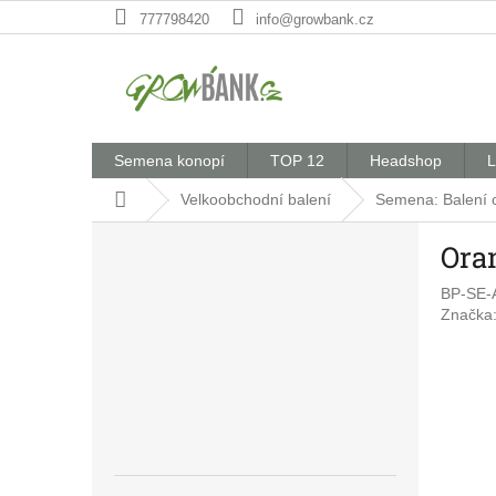
Přejít
777798420
info@growbank.cz
na
obsah
Semena konopí
TOP 12
Headshop
L
Domů
Velkoobchodní balení
Semena: Balení 
P
Ora
o
s
BP-SE-
t
Značka
r
a
n
n
í
p
a