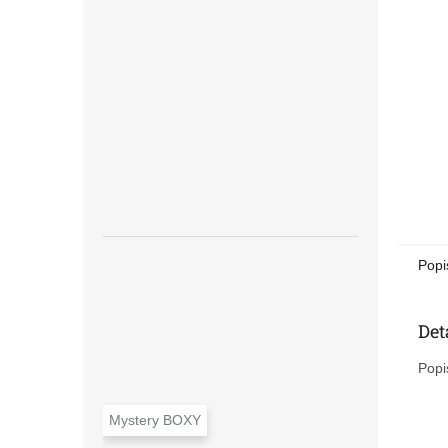
n
e
l
Popi
Det
Popi
Mystery BOXY