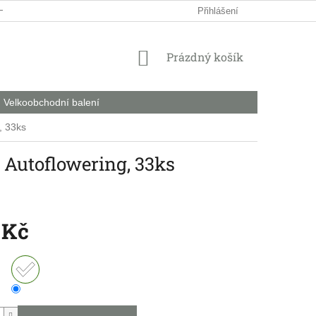
HODNÍ PODMÍNKY
PODMÍNKY OCHRANY OSOBNÍCH ÚDAJŮ
Přihlášení
NÁKUPNÍ
Prázdný košík
KOŠÍK
Velkoobchodní balení
, 33ks
Autoflowering, 33ks
 Kč