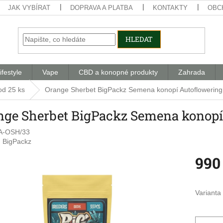
JAK VYBÍRAT
DOPRAVA A PLATBA
KONTAKTY
OBC
HLEDAT
ifestyle
Vape
CBD a konopné produkty
Zahrada
od 25 ks
Orange Sherbet BigPackz Semena konopí Autoflowering
nge Sherbet BigPackz Semena konopí 
A-OSH/33
:
BigPackz
990
Měrná
cena:
Varianta