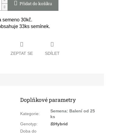
Přidat do košíku
a semeno 30kč.
obsahuje 33ks semínek.
ZEPTAT SE
SDÍLET
Doplňkové parametry
Semena: Balení od 25
Kategorie
:
ks
Genotyp
:
⚖️Hybrid
Doba do