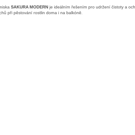
miska
SAKURA MODERN
je ideálním řešením pro udržení čistoty a oc
chů při pěstování rostlin doma i na balkóně.