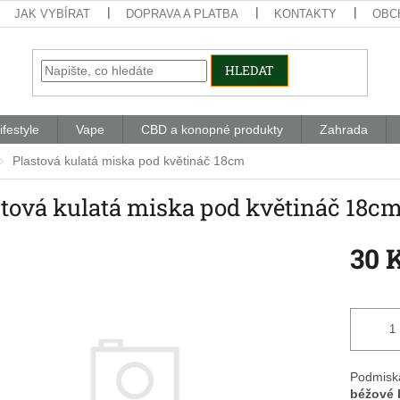
JAK VYBÍRAT
DOPRAVA A PLATBA
KONTAKTY
OBC
HLEDAT
ifestyle
Vape
CBD a konopné produkty
Zahrada
Plastová kulatá miska pod květináč 18cm
stová kulatá miska pod květináč 18c
30 
Měrná
cena:
Podmisk
béžové 