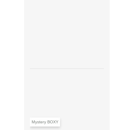
n
e
l
Mystery BOXY