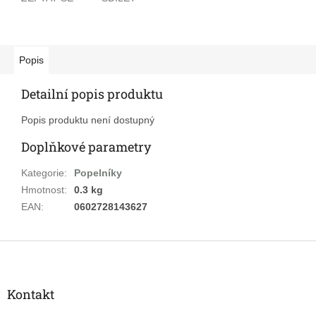
Popis
Detailní popis produktu
Popis produktu není dostupný
Doplňkové parametry
Kategorie
:
Popelníky
Hmotnost
:
0.3 kg
EAN
:
0602728143627
Z
á
p
a
Kontakt
t