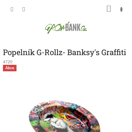
Přejít
NÁKU
na
obsah
KOŠÍK
Popelník G-Rollz- Banksy's Graffiti
4720
Akce