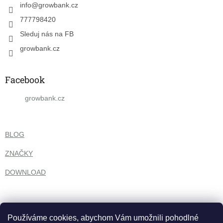
í
info
@
growbank.cz
777798420
Sleduj nás na FB
growbank.cz
Facebook
growbank.cz
BLOG
ZNAČKY
DOWNLOAD
Používáme cookies, abychom Vám umožnili pohodlné