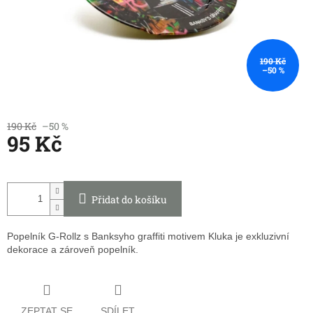
190 Kč
–50 %
190 Kč
–50 %
95 Kč
Měrná
cena:
Přidat do košíku
Popelník G-Rollz s Banksyho graffiti motivem Kluka je exkluzivní
dekorace a zároveň popelník.
ZEPTAT SE
SDÍLET