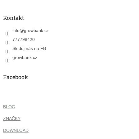
á
p
a
Kontakt
t
í
info
@
growbank.cz
777798420
Sleduj nás na FB
growbank.cz
Facebook
BLOG
ZNAČKY
DOWNLOAD