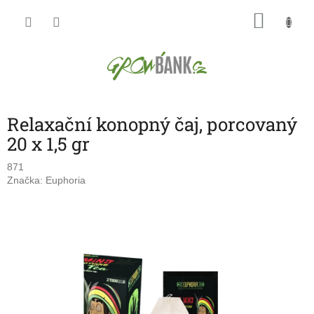
Přejít
NÁKU
na
obsah
KOŠÍK
Relaxační konopný čaj, porcovaný
20 x 1,5 gr
871
Značka:
Euphoria