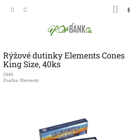
Přejít
NÁKU
na
obsah
KOŠÍK
Rýžové dutinky Elements Cones
King Size, 40ks
2440
Značka:
Elements