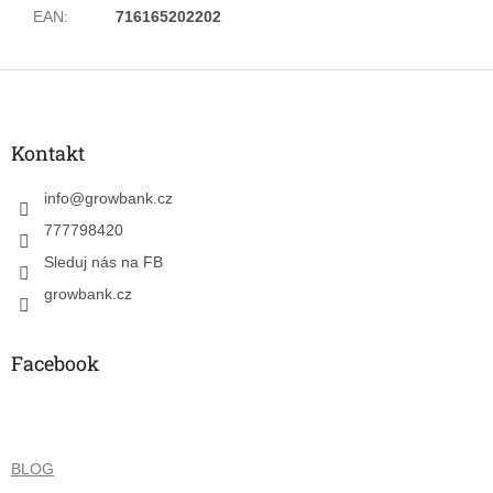
EAN
:
716165202202
Z
á
p
a
Kontakt
t
í
info
@
growbank.cz
777798420
Sleduj nás na FB
growbank.cz
Facebook
BLOG