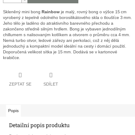
Skleněný mini bong
Rainbow
je malý, rovný bong o výšce 15 cm
vyrobený z tepelně odolného borosilikátového skla o tloušťce 3 mm.
Jeho tělo je laděno do atraktivního barevného přechodu a
zakončeno středně silným hrdlem. Bong je vybaven jednodílným
chillumem s nalisovaným kotlíkem a otvorem o průměru cca 4 mm.
Nemá turbo otvor, ledové zářezy ani perkolaci, což z něj dělá
jednoduchý a kompaktní model ideální na cesty i domácí použití.
Doporučená velikost sítka je 15 mm. Dodává se v kartonové
krabičce.
ZEPTAT SE
SDÍLET
Popis
Detailní popis produktu