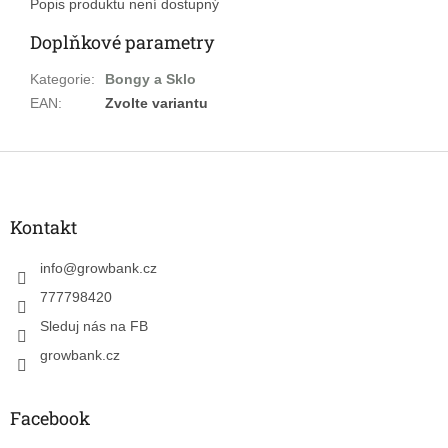
Popis produktu není dostupný
Doplňkové parametry
Kategorie
:
Bongy a Sklo
EAN
:
Zvolte variantu
Z
á
p
a
Kontakt
t
í
info
@
growbank.cz
777798420
Sleduj nás na FB
growbank.cz
Facebook