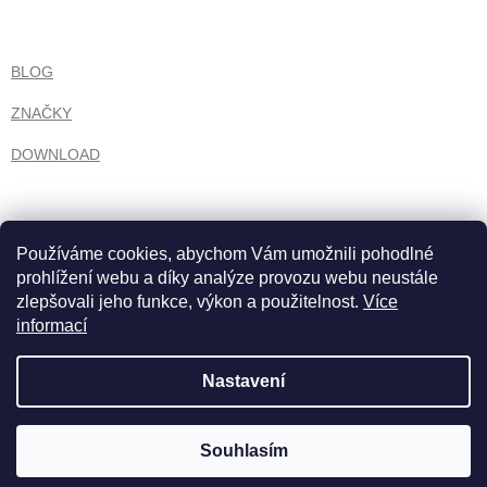
BLOG
ZNAČKY
DOWNLOAD
Používáme cookies, abychom Vám umožnili pohodlné
prohlížení webu a díky analýze provozu webu neustále
zlepšovali jeho funkce, výkon a použitelnost.
Více
informací
Nastavení
Vytvořil Shoptet
Souhlasím
Copyright 2026
growbank.cz
. Všechna práva vyhrazena.