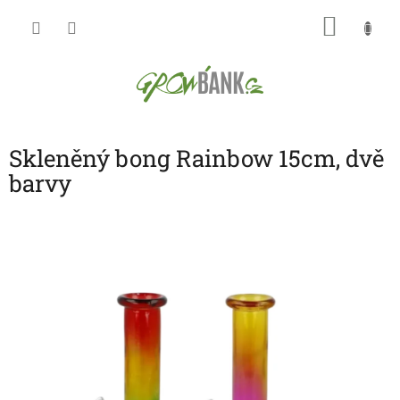
Přejít
NÁKU
na
obsah
KOŠÍK
Skleněný bong Rainbow 15cm, dvě
barvy