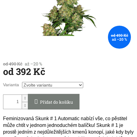
od 490 Kč
až –20 %
od 490 Kč
až –20 %
od
392 Kč
Měrná
Varianta
cena:
Přidat do košíku
Feminizovaná Skunk # 1 Automatic nabízí vše, co pěstitel
může chtít v jednom jednoduchém balíčku! Skunk # 1 je
prostě jedním z nejdůležitějších kmenů konopí, jaké kdy byly