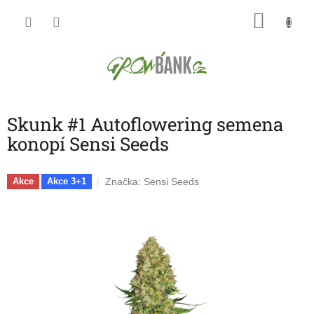
Přejít
NÁKU
na
obsah
KOŠÍK
Skunk #1 Autoflowering semena
konopí Sensi Seeds
Značka:
Sensi Seeds
Akce
Akce 3+1