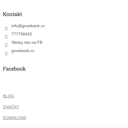
á
p
a
Kontakt
t
í
info
@
growbank.cz
777798420
Sleduj nás na FB
growbank.cz
Facebook
BLOG
ZNAČKY
DOWNLOAD