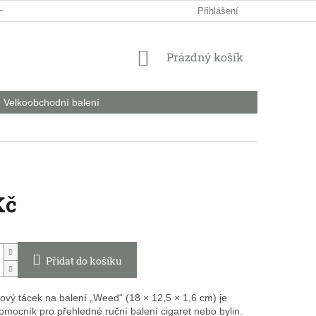
HODNÍ PODMÍNKY
PODMÍNKY OCHRANY OSOBNÍCH ÚDAJŮ
Přihlášení
NÁKUPNÍ
Prázdný košík
KOŠÍK
Velkoobchodní balení
Kč
Přidat do košíku
ový tácek na balení „Weed“ (18 × 12,5 × 1,6 cm) je
pomocník pro přehledné ruční balení cigaret nebo bylin.