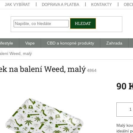
JAK VYBÍRAT
DOPRAVA A PLATBA
KONTAKTY
OBC
HLEDAT
ifestyle
Vape
CBD a konopné produkty
Zahrada
alení Weed, malý
ek na balení Weed, malý
4864
90 
Měrná
cena:
Malý kov
ideální 