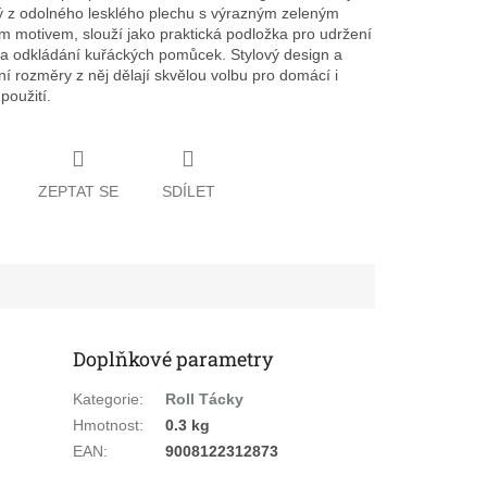
 z odolného lesklého plechu s výrazným zeleným
 motivem, slouží jako praktická podložka pro udržení
a odkládání kuřáckých pomůcek. Stylový design a
í rozměry z něj dělají skvělou volbu pro domácí i
použití.
ZEPTAT SE
SDÍLET
Doplňkové parametry
Kategorie
:
Roll Tácky
Hmotnost
:
0.3 kg
EAN
:
9008122312873