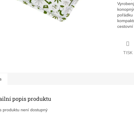
Vyrobený
konopným
pořádku 
kompaktn
cestovní 
TISK
s
ailní popis produktu
s produktu není dostupný