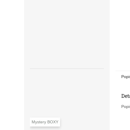
n
e
l
Popi
Det
Popi
Mystery BOXY