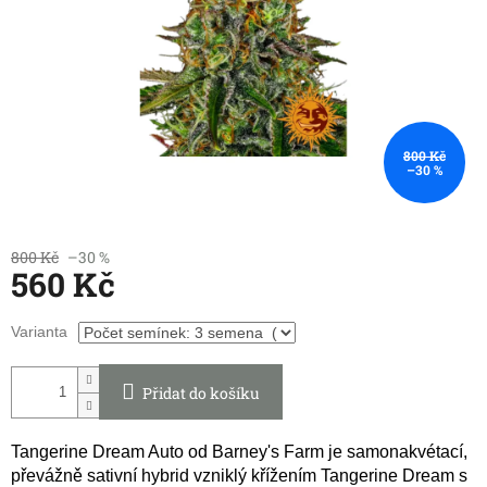
800 Kč
–30 %
800 Kč
–30 %
560 Kč
Měrná
Varianta
cena:
Přidat do košíku
Tangerine Dream Auto od
Barney's Farm
je samonakvétací,
převážně sativní hybrid vzniklý křížením Tangerine Dream s