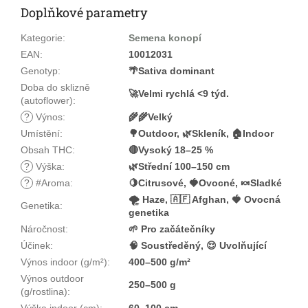
Doplňkové parametry
Kategorie
:
Semena konopí
EAN
:
10012031
Genotyp
:
🌴Sativa dominant
Doba do sklizně
🚀Velmi rychlá <9 týd.
(autoflower)
:
?
Výnos
:
🌾🌾Velký
Umístění
:
🌳Outdoor, 🌿Skleník, 🏠Indoor
Obsah THC
:
🔴Vysoký 18–25 %
?
Výška
:
🌿Střední 100–150 cm
?
#Aroma
:
🍋Citrusové, 🍓Ovocné, 🍬Sladké
🌪️ Haze, 🇦🇫 Afghan, 🍓 Ovocná
Genetika
:
genetika
Náročnost
:
🌱 Pro začátečníky
Účinek
:
🧠 Soustředěný, 😌 Uvolňující
Výnos indoor (g/m²)
:
400–500 g/m²
Výnos outdoor
250–500 g
(g/rostlina)
:
Výška indoor (cm)
:
60–100 cm