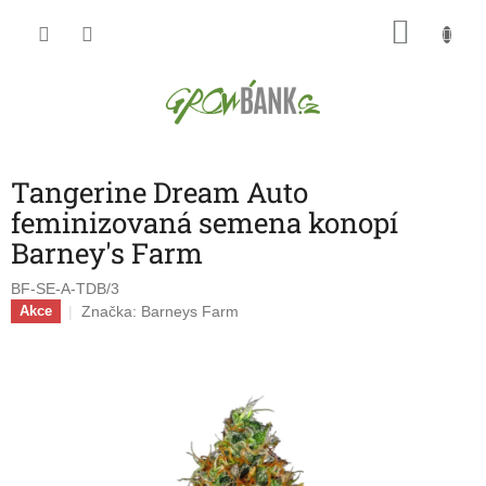
Přejít
NÁKU
na
obsah
KOŠÍK
Tangerine Dream Auto
feminizovaná semena konopí
Barney's Farm
BF-SE-A-TDB/3
Značka:
Barneys Farm
Akce