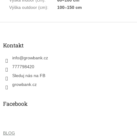
Výška outdoor (cm)
:
100–150 cm
Z
á
p
a
Kontakt
t
í
info
@
growbank.cz
777798420
Sleduj nás na FB
growbank.cz
Facebook
BLOG