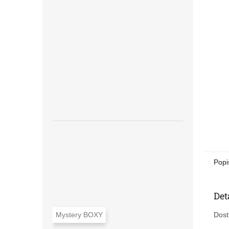
n
e
l
Popi
Det
Mystery BOXY
Dost