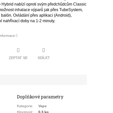
 Hybrid nabízí oproti svým předchůdcům Classic
 možnost inhalace výparů jak přes TubeSystem,
 balón. Ovládání přes aplikaci (Android),
í nahřívací doby na 1-2 minuty.
 informace
ZEPTAT SE
SDÍLET
Doplňkové parametry
Kategorie
:
Vape
Hmotnost
:
0.3 kg