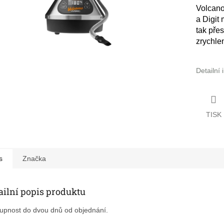
Volcano
a Digit
tak přes
zrychlen
Detailní
TISK
s
Značka
ailní popis produktu
upnost do dvou dnů od objednání.