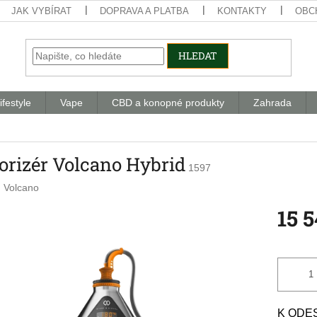
JAK VYBÍRAT
DOPRAVA A PLATBA
KONTAKTY
OBC
HLEDAT
ifestyle
Vape
CBD a konopné produkty
Zahrada
orizér Volcano Hybrid
1597
:
Volcano
15 
Měrná
cena:
K ODESL