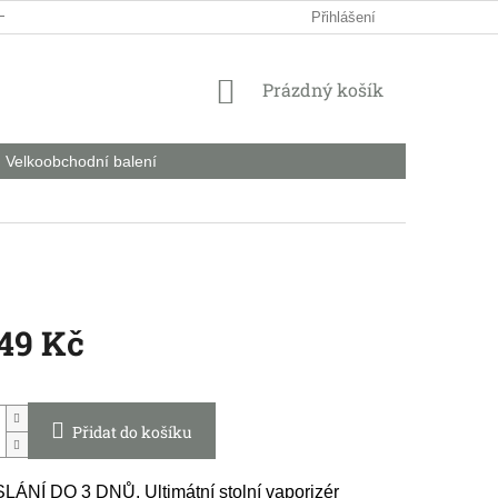
HODNÍ PODMÍNKY
PODMÍNKY OCHRANY OSOBNÍCH ÚDAJŮ
Přihlášení
NÁKUPNÍ
Prázdný košík
KOŠÍK
Velkoobchodní balení
549 Kč
Přidat do košíku
ÁNÍ DO 3 DNŮ. Ultimátní stolní vaporizér